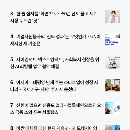
한 줄 점자를 ‘화면’으로…50년 난제 풀고 세계
시장 두드린 ‘닷’
기업자원봉사의 ‘진짜 성과’는 무엇인가…UN이
제시한 새 기준은
사이임팩트-넥스트임팩트, 사회복지 현장을 위
한 AI 리빙랩 업무 협약 체결
아시아ㆍ태평양 난제 푸는 스타트업에 성장 사
다리…국제기구·재단·투자사 뭉쳤다
신원이 없으면 신용도 없다…블록체인으로 라오
스 금융 소외 푸는 서울랩스
비싼 대체유 대신 현지 캐슈넛…인도네시아의