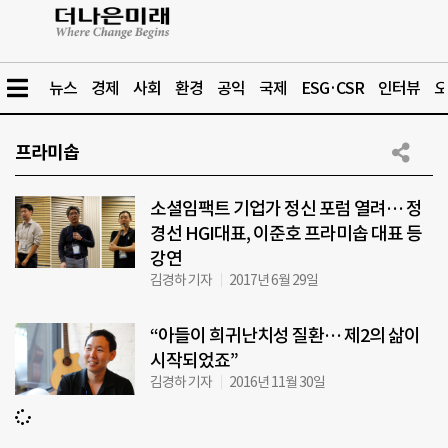
뉴스
경제
사회
환경
공익
국제
ESG·CSR
인터뷰
오
프라미솝
소셜임팩트 기업가 정신 포럼 열려… 정
경선 HGI대표, 이준호 프라미솝 대표 등
강연
김경하 기자
2017년 6월 29일
“아들이 희귀난치성 질환… 제2의 삶이
시작되었죠”
김경하 기자
2016년 11월 30일