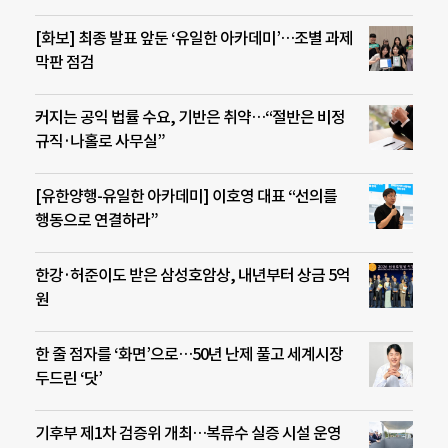
[화보] 최종 발표 앞둔 ‘유일한 아카데미’…조별 과제
막판 점검
커지는 공익 법률 수요, 기반은 취약…“절반은 비정
규직·나홀로 사무실”
[유한양행-유일한 아카데미] 이호영 대표 “선의를
행동으로 연결하라”
한강·허준이도 받은 삼성호암상, 내년부터 상금 5억
원
한 줄 점자를 ‘화면’으로…50년 난제 풀고 세계시장
두드린 ‘닷’
기후부 제1차 검증위 개최…복류수 실증 시설 운영