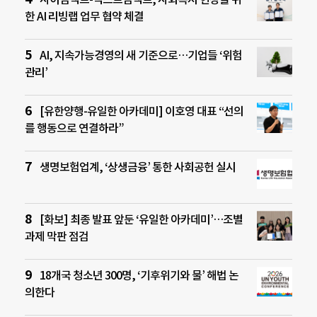
한 AI 리빙랩 업무 협약 체결
AI, 지속가능경영의 새 기준으로…기업들 ‘위험
관리’
[유한양행-유일한 아카데미] 이호영 대표 “선의
를 행동으로 연결하라”
생명보험업계, ‘상생금융’ 통한 사회공헌 실시
[화보] 최종 발표 앞둔 ‘유일한 아카데미’…조별
과제 막판 점검
18개국 청소년 300명, ‘기후위기와 물’ 해법 논
의한다