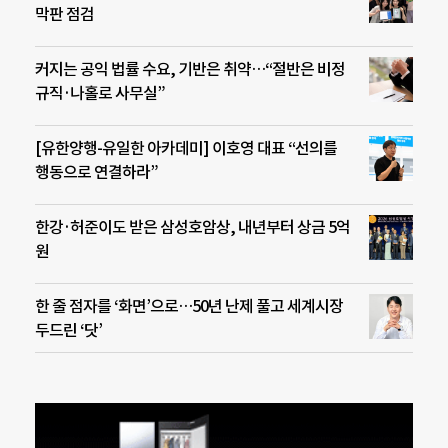
막판 점검
커지는 공익 법률 수요, 기반은 취약…“절반은 비정
규직·나홀로 사무실”
[유한양행-유일한 아카데미] 이호영 대표 “선의를
행동으로 연결하라”
한강·허준이도 받은 삼성호암상, 내년부터 상금 5억
원
한 줄 점자를 ‘화면’으로…50년 난제 풀고 세계시장
두드린 ‘닷’