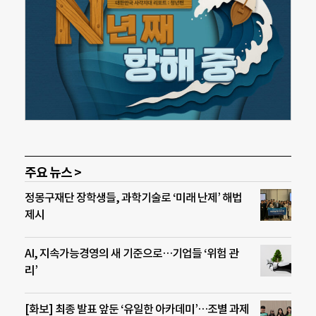
주요 뉴스 >
정몽구재단 장학생들, 과학기술로 ‘미래 난제’ 해법
제시
AI, 지속가능경영의 새 기준으로…기업들 ‘위험 관
리’
[화보] 최종 발표 앞둔 ‘유일한 아카데미’…조별 과제