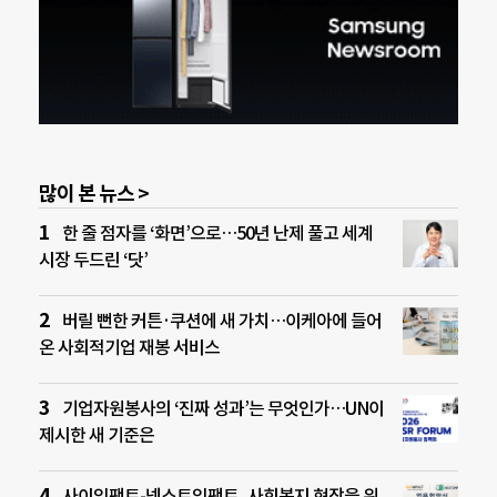
많이 본 뉴스 >
한 줄 점자를 ‘화면’으로…50년 난제 풀고 세계
시장 두드린 ‘닷’
버릴 뻔한 커튼·쿠션에 새 가치…이케아에 들어
온 사회적기업 재봉 서비스
기업자원봉사의 ‘진짜 성과’는 무엇인가…UN이
제시한 새 기준은
사이임팩트-넥스트임팩트, 사회복지 현장을 위