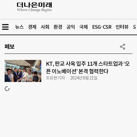
뉴스
경제
사회
환경
공익
국제
ESG·CSR
인터뷰
오
페보
KT, 판교 사옥 입주 11개 스타트업과 ‘오
픈 이노베이션’ 본격 협력한다
조유현 기자
2024년 8월 21일