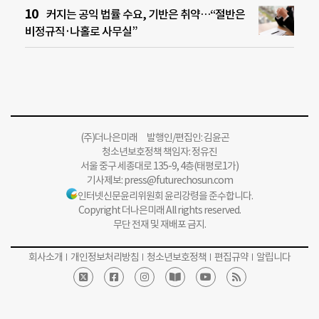
커지는 공익 법률 수요, 기반은 취약…“절반은
비정규직·나홀로 사무실”
(주)더나은미래 발행인/편집인: 김윤곤
청소년보호정책 책임자: 정유진
서울 중구 세종대로 135-9, 4층(태평로1가)
기사제보:
press@futurechosun.com
인터넷신문윤리위원회 윤리강령을 준수합니다.
Copyright 더나은미래 All rights reserved.
무단 전재 및 재배포 금지.
회사소개
개인정보처리방침
청소년보호정책
편집규약
알립니다