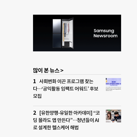
많이 본 뉴스 >
사회변화 이끈 프로그램 찾는
다…‘공익활동 임팩트 어워드’ 후보
모집
[유한양행-유일한 아카데미] “코
딩 몰라도 앱 만든다”…청년들이 AI
로 설계한 헬스케어 해법