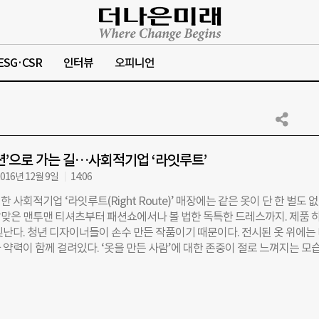
ESG·CSR
인터뷰
오피니언
션’으로 가는 길…사회적기업 ‘라잇루트’
016년 12월 9일
14:06
 사회적기업 ‘라잇루트(Right Route)’ 매장에는 같은 옷이 단 한 벌도 없
맞은 맨투맨 티셔츠부터 패션쇼에서나 볼 법한 독특한 드레스까지. 제품 
빛난다. 청년 디자이너들이 손수 만든 작품이기 때문이다. 전시된 옷 위에는
 약력이 함께 걸려있다. ‘옷을 만든 사람’에 대한 존중이 절로 느껴지는 모
Right Route)는 기존 패션업계의 높은 진입장벽에 가로막혀 옷을 만들어 
못한 디자이너 지망생들에게 실무경험을 제공한다. 청년 디자이너들이 만든
 유통하는 것도 라잇루트의 몫이다. 신민정(27·사진) 라잇루트 대표는 “
에 ‘올바른 길’을 제안하길 바랐다”며 상호명의 이유를 밝혔다. 창업자치