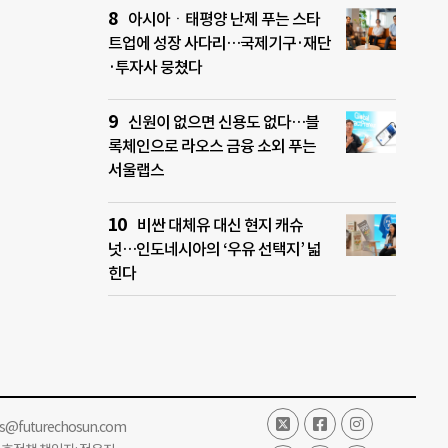
아시아ㆍ태평양 난제 푸는 스타
트업에 성장 사다리…국제기구·재단
·투자사 뭉쳤다
신원이 없으면 신용도 없다…블
록체인으로 라오스 금융 소외 푸는
서울랩스
비싼 대체유 대신 현지 캐슈
넛…인도네시아의 ‘우유 선택지’ 넓
힌다
ss@futurechosun.com