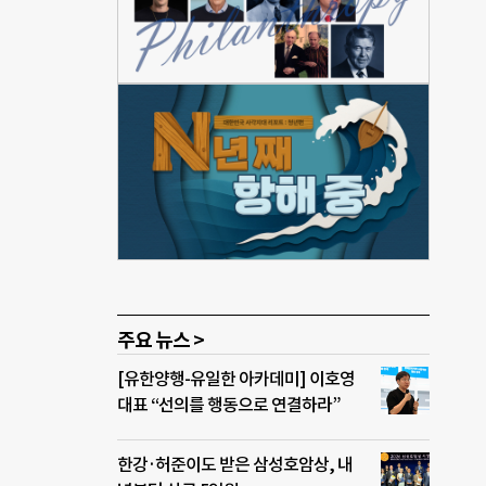
심한
신의
미로
 얘
 정하
 사
 구매
 ‘검
이 아
주요 뉴스 >
[유한양행-유일한 아카데미] 이호영
대표 “선의를 행동으로 연결하라”
한강·허준이도 받은 삼성호암상, 내