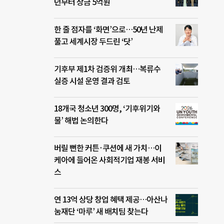
년부터 상금 5억원
한 줄 점자를 ‘화면’으로…50년 난제
풀고 세계시장 두드린 ‘닷’
기후부 제1차 검증위 개최…복류수
실증 시설 운영 결과 검토
18개국 청소년 300명, ‘기후위기와
물’ 해법 논의한다
버릴 뻔한 커튼·쿠션에 새 가치…이
케아에 들어온 사회적기업 재봉 서비
스
연 13억 상당 창업 혜택 제공…아산나
눔재단 ‘마루’ 새 배치팀 찾는다