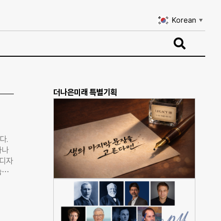
Korean
▼
Korean
▼
더나은미래 특별기획
다.
하나
 디자
습이
볼 기
 옷
라잇루
고는