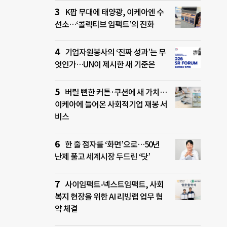
K팝 무대에 태양광, 이케아엔 수
선소…‘콜렉티브 임팩트’의 진화
기업자원봉사의 ‘진짜 성과’는 무
엇인가…UN이 제시한 새 기준은
버릴 뻔한 커튼·쿠션에 새 가치…
이케아에 들어온 사회적기업 재봉 서
비스
한 줄 점자를 ‘화면’으로…50년
난제 풀고 세계시장 두드린 ‘닷’
사이임팩트-넥스트임팩트, 사회
복지 현장을 위한 AI 리빙랩 업무 협
약 체결