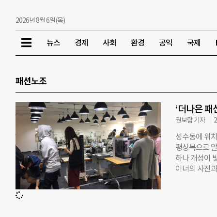
2026년 8월 6일(목)
뉴스
경제
사회
환경
공익
국제
패션노조
‘더나은 패
권보람 기자
2
성수동에 위치한
평상복으로 알
하나 개성이 
이너의 사진과
다. 라잇루트(
회조차 갖기 
을 소비자에게
트가 패션업계