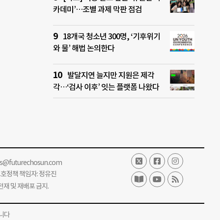
카데미’…조별 과제 막판 점검
18개국 청소년 300명, ‘기후위기
와 물’ 해법 논의한다
발달지연 늘지만 지원은 제각
각…‘검사 이후’ 잇는 플랫폼 나왔다
ss@futurechosun.com
보호정책 책임자: 정유진
단 전재 및 재배포 금지.
니다