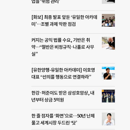
업들 ‘위험 관리’
[화보] 최종 발표 앞둔 ‘유일한 아카데
미’…조별 과제 막판 점검
커지는 공익 법률 수요, 기반은 취
약…“절반은 비정규직·나홀로 사무
실”
[유한양행-유일한 아카데미] 이호영
대표 “선의를 행동으로 연결하라”
한강·허준이도 받은 삼성호암상, 내
년부터 상금 5억원
한 줄 점자를 ‘화면’으로…50년 난제
풀고 세계시장 두드린 ‘닷’