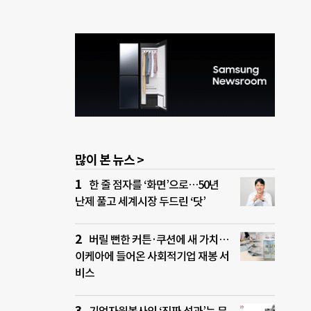
많이 본 뉴스 >
한 줄 점자를 ‘화면’으로…50년
난제 풀고 세계시장 두드린 ‘닷’
버릴 뻔한 커튼·쿠션에 새 가치…
이케아에 들어온 사회적기업 재봉 서
비스