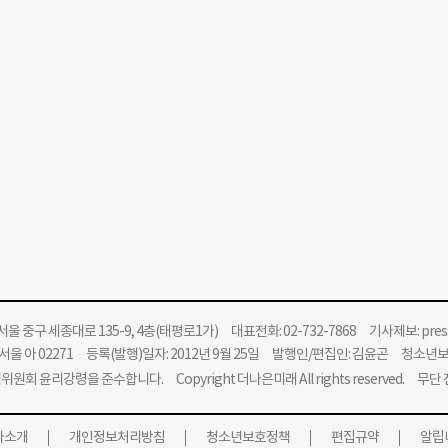
울 중구 세종대로 135-9, 4층(태평로1가) 대표전화: 02-732-7868 기사제보:
pre
울 아 02271 등록(발행)일자: 2012년 9월 25일 발행인/편집인: 김윤곤 청소년
위원회 윤리강령을 준수합니다.
Copyright 더나은미래 All rights reserved. 무
사소개
개인정보처리방침
청소년보호정책
편집규약
알립