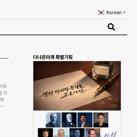
Korean
▼
Korean
▼
더나은미래 특별기획
 이유
을 가
하며
광주
 성
’이었
1와
다.