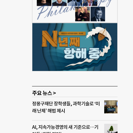
스템이
까.
아를
지역
게 제
 관
있는
년층이
프로그
주요 뉴스 >
정몽구재단 장학생들, 과학기술로 ‘미
래 난제’ 해법 제시
AI, 지속가능경영의 새 기준으로…기