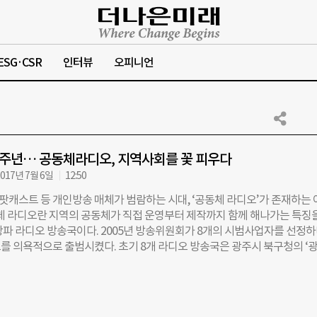
ESG·CSR
인터뷰
오피니언
3주년… 공동체라디오, 지역사회를 꽃 피우다
017년 7월 6일
12:50
 팟캐스트 등 개인방송 매체가 범람하는 시대, ‘공동체 라디오’가 존재하는
동체 라디오란 지역의 공동체가 직접 운영부터 제작까지 함께 해나가는 특징
상파 라디오 방송국이다. 2005년 방송위원회가 8개의 시범사업자를 선정
를 의욕적으로 출범시켰다. 초기 8개 라디오 방송국은 광주시 북구청의 ‘
 성서의 ‘성서 공동체 FM’, 경북 영주의 ‘영주 FM’, 충남 공주의 ‘금강FM’,
M분당’, 서울의 ‘관악FM’과 ‘마포 FM’, 그리고 전남 나주의 ‘나주 시민방송
자로 선정되는 과정에서 탈락한 ‘나주 시민방송’을 제외한 7곳이 현재 출력 
하고 있다. 이중 가장 활발한 활동으로 손꼽히는 곳이 관악FM 공동체라디오