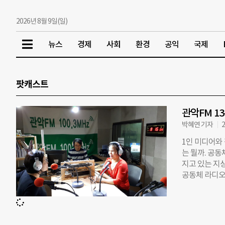
2026년 8월 9일(일)
뉴스
경제
사회
환경
공익
국제
팟캐스트
관악FM 1
박혜연 기자
2
1인 미디어와
는 뭘까. 공
지고 있는 지
공동체 라디오
시민방송’, 대구
남 분당의 ‘F
다. 정식사업
트로 방송을 