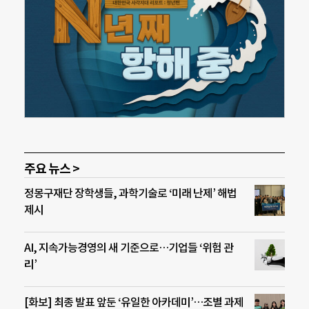
주요 뉴스 >
정몽구재단 장학생들, 과학기술로 ‘미래 난제’ 해법
제시
AI, 지속가능경영의 새 기준으로…기업들 ‘위험 관
리’
[화보] 최종 발표 앞둔 ‘유일한 아카데미’…조별 과제