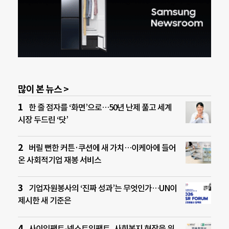
많이 본 뉴스 >
한 줄 점자를 ‘화면’으로…50년 난제 풀고 세계
시장 두드린 ‘닷’
버릴 뻔한 커튼·쿠션에 새 가치…이케아에 들어
온 사회적기업 재봉 서비스
기업자원봉사의 ‘진짜 성과’는 무엇인가…UN이
제시한 새 기준은
사이임팩트-넥스트임팩트, 사회복지 현장을 위