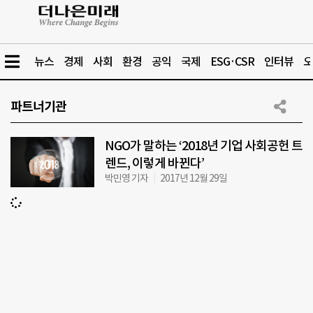
뉴스
경제
사회
환경
공익
국제
ESG·CSR
인터뷰
오
파트너기관
NGO가 말하는 ‘2018년 기업 사회공헌 트
렌드, 이렇게 바뀐다’
박민영 기자
2017년 12월 29일