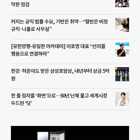
막판 점검
커지는 공익 법률 수요, 기반은 취약…“절반은 비정
규직·나홀로 사무실”
[유한양행-유일한 아카데미] 이호영 대표 “선의를
행동으로 연결하라”
한강·허준이도 받은 삼성호암상, 내년부터 상금 5억
원
한 줄 점자를 ‘화면’으로…50년 난제 풀고 세계시장
두드린 ‘닷’