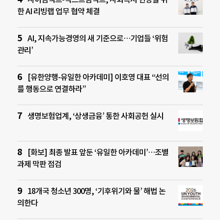
한 AI 리빙랩 업무 협약 체결
AI, 지속가능경영의 새 기준으로…기업들 ‘위험
관리’
[유한양행-유일한 아카데미] 이호영 대표 “선의
를 행동으로 연결하라”
생명보험업계, ‘상생금융’ 통한 사회공헌 실시
[화보] 최종 발표 앞둔 ‘유일한 아카데미’…조별
과제 막판 점검
18개국 청소년 300명, ‘기후위기와 물’ 해법 논
의한다