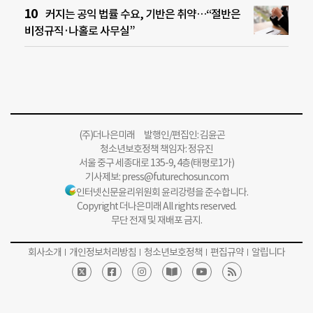
커지는 공익 법률 수요, 기반은 취약…“절반은
비정규직·나홀로 사무실”
(주)더나은미래 발행인/편집인: 김윤곤
청소년보호정책 책임자: 정유진
서울 중구 세종대로 135-9, 4층(태평로1가)
기사제보:
press@futurechosun.com
인터넷신문윤리위원회 윤리강령을 준수합니다.
Copyright 더나은미래 All rights reserved.
무단 전재 및 재배포 금지.
회사소개
개인정보처리방침
청소년보호정책
편집규약
알립니다