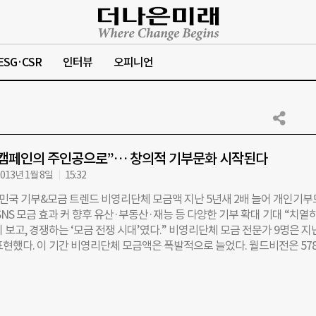
ESG·CSR
인터뷰
오피니언
 캠페인의 주인공으로”… 창의적 기부문화 시작된다
013년 1월 8일
15:32
한민국 기부&모금 트렌드 비영리단체 모금액 지난 5년새 2배 늘어 개인기부
SNS 모금 효과 커 향후 유산·부동산·재능 등 다양한 기부 확대 기대 “치열
 보고, 경쟁하는 ‘모금 전쟁 시대’였다.” 비영리단체 모금 전문가 9명은 지난
표현했다. 이 기간 비영리단체 모금액은 폭발적으로 늘었다. 월드비전은 57
서 1426억(2011년)으로 2.5배 가까이로 늘었다. 기아대책은 516억에서 99
은 443억에서 740억원으로 2배 가까이로 늘었다. 유니세프는 3.6배나 
 85~90% 이상은 정기 후원자가 내는 기부금이다. 전재현 월드비전 후원개
2년을 기점으로 개인 후원자 수가 47만명을 넘어섰다”고 했다. 100명 중 1