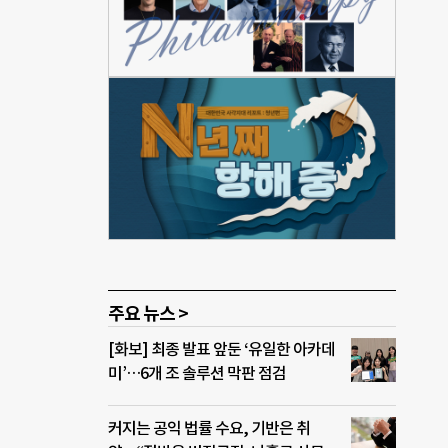
장은
이
진 사
3인
기부,
질
불 정
예상되
발국
나고
주요 뉴스 >
[화보] 최종 발표 앞둔 ‘유일한 아카데
미’…6개 조 솔루션 막판 점검
커지는 공익 법률 수요, 기반은 취