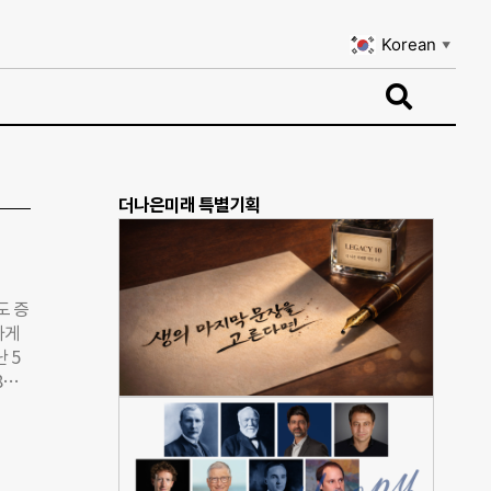
Korean
▼
Korean
▼
더나은미래 특별기획
도 증
하게
 5
8억
0억으
증가했
발본
명이