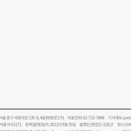
울 중구 세종대로 135-9, 4층(태평로1가) 대표전화: 02-732-7868 기사제보:
pre
울 아 02271 등록(발행)일자: 2012년 9월 25일 발행인/편집인: 김윤곤 청소년