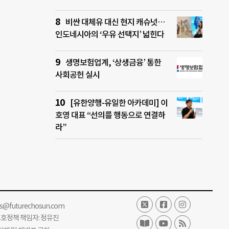
비싼 대체유 대신 현지 캐슈넛…
인도네시아의 ‘우유 선택지’ 넓힌다
생명보험업계, ‘상생금융’ 통한
사회공헌 실시
[유한양행-유일한 아카데미] 이
호영 대표 “선의를 행동으로 연결하
라”
ss@futurechosun.com
보호정책 책임자: 정유진