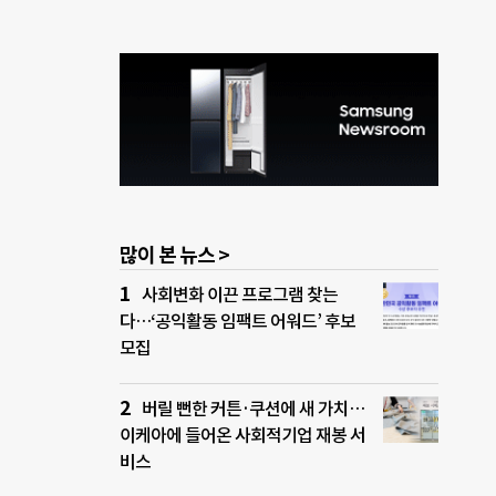
많이 본 뉴스 >
사회변화 이끈 프로그램 찾는
다…‘공익활동 임팩트 어워드’ 후보
모집
버릴 뻔한 커튼·쿠션에 새 가치…
이케아에 들어온 사회적기업 재봉 서
비스