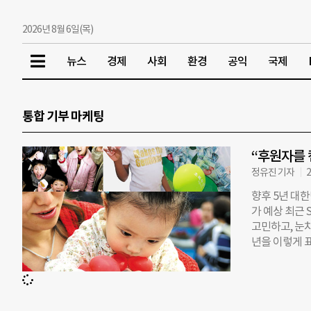
2026년 8월 6일(목)
뉴스
경제
사회
환경
공익
국제
통합 기부 마케팅
“후원자를
정유진 기자
2
향후 5년 대
가 예상 최근 
고민하고, 눈치
년을 이렇게 
(2007년)에
로, 어린이재단
다. 모금액의
부장은 “201