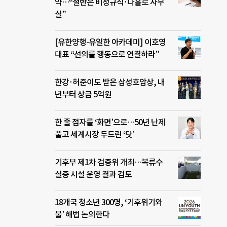
약…“절반은 비정규직·나홀로 사무
실”
[유한양행-유일한 아카데미] 이호영
대표 “선의를 행동으로 연결하라”
한강·허준이도 받은 삼성호암상, 내
년부터 상금 5억원
한 줄 점자를 ‘화면’으로…50년 난제
풀고 세계시장 두드린 ‘닷’
기후부 제1차 검증위 개최…복류수
실증 시설 운영 결과 검토
18개국 청소년 300명, ‘기후위기와
물’ 해법 논의한다