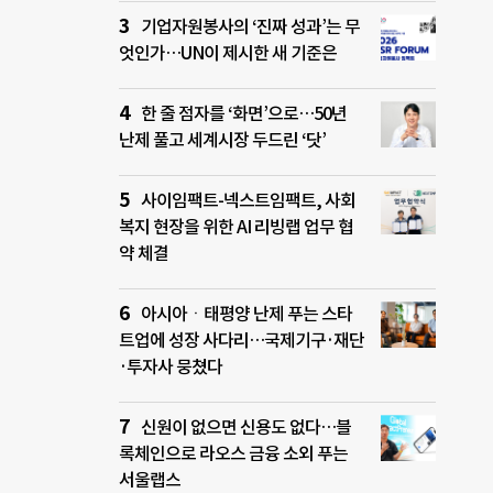
기업자원봉사의 ‘진짜 성과’는 무
엇인가…UN이 제시한 새 기준은
한 줄 점자를 ‘화면’으로…50년
난제 풀고 세계시장 두드린 ‘닷’
사이임팩트-넥스트임팩트, 사회
복지 현장을 위한 AI 리빙랩 업무 협
약 체결
아시아ㆍ태평양 난제 푸는 스타
트업에 성장 사다리…국제기구·재단
·투자사 뭉쳤다
신원이 없으면 신용도 없다…블
록체인으로 라오스 금융 소외 푸는
서울랩스