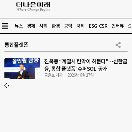
뉴스
경제
사회
환경
공익
국제
ESG·CSR
인터뷰
오
통합플랫폼
진옥동 “계열사 칸막이 허문다”…신한금
융, 통합 플랫폼 ‘슈퍼SOL’ 공개
금윤호 기자
2026년 6월 17일