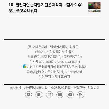
발달지연 늘지만 지원은 제각각…‘검사 이후’
잇는 플랫폼 나왔다
(주)더나은미래 발행인/편집인: 김윤곤
청소년보호정책 책임자: 정유진
서울 중구 세종대로 135-9, 4층(태평로1가)
기사제보:
press@futurechosun.com
인터넷신문윤리위원회 윤리강령을 준수합니다.
Copyright 더나은미래 All rights reserved.
무단 전재 및 재배포 금지.
회사소개
개인정보처리방침
청소년보호정책
편집규약
알립니다