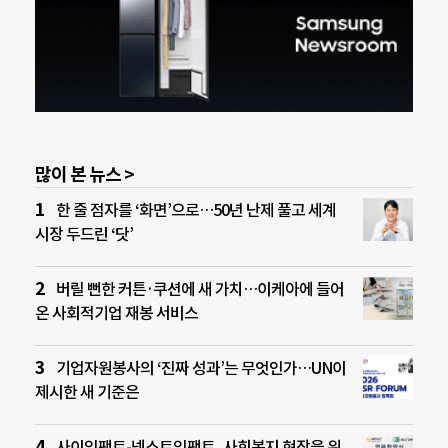
많이 본 뉴스 >
한 줄 점자를 ‘화면’으로…50년 난제 풀고 세계
시장 두드린 ‘닷’
버릴 뻔한 커튼·쿠션에 새 가치…이케아에 들어
온 사회적기업 재봉 서비스
기업자원봉사의 ‘진짜 성과’는 무엇인가…UN이
제시한 새 기준은
사이임팩트-넥스트임팩트, 사회복지 현장을 위