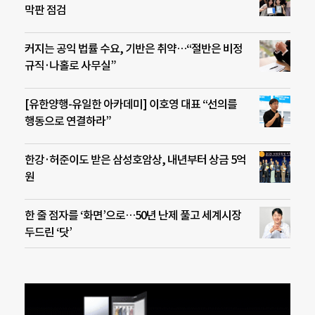
막판 점검
커지는 공익 법률 수요, 기반은 취약…“절반은 비정
규직·나홀로 사무실”
[유한양행-유일한 아카데미] 이호영 대표 “선의를
행동으로 연결하라”
한강·허준이도 받은 삼성호암상, 내년부터 상금 5억
원
한 줄 점자를 ‘화면’으로…50년 난제 풀고 세계시장
두드린 ‘닷’