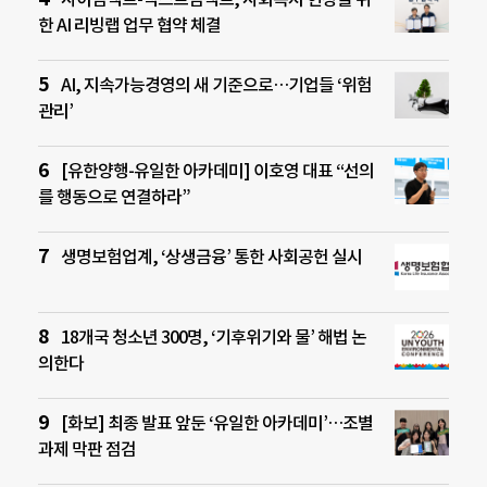
한 AI 리빙랩 업무 협약 체결
AI, 지속가능경영의 새 기준으로…기업들 ‘위험
관리’
[유한양행-유일한 아카데미] 이호영 대표 “선의
를 행동으로 연결하라”
생명보험업계, ‘상생금융’ 통한 사회공헌 실시
18개국 청소년 300명, ‘기후위기와 물’ 해법 논
의한다
[화보] 최종 발표 앞둔 ‘유일한 아카데미’…조별
과제 막판 점검