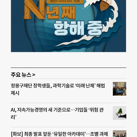
주요 뉴스 >
정몽구재단 장학생들, 과학기술로 ‘미래 난제’ 해법
제시
AI, 지속가능경영의 새 기준으로…기업들 ‘위험 관
리’
[화보] 최종 발표 앞둔 ‘유일한 아카데미’…조별 과제