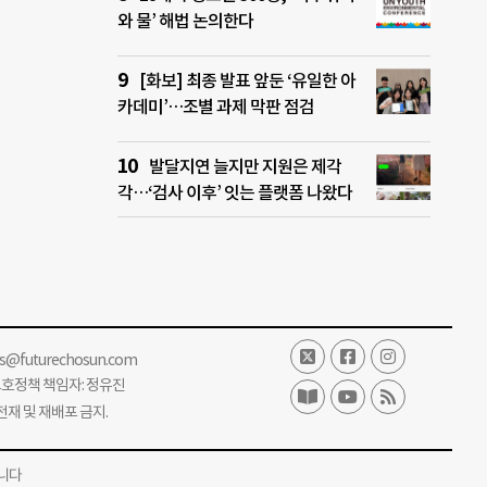
와 물’ 해법 논의한다
[화보] 최종 발표 앞둔 ‘유일한 아
카데미’…조별 과제 막판 점검
발달지연 늘지만 지원은 제각
각…‘검사 이후’ 잇는 플랫폼 나왔다
ss@futurechosun.com
보호정책 책임자: 정유진
단 전재 및 재배포 금지.
니다