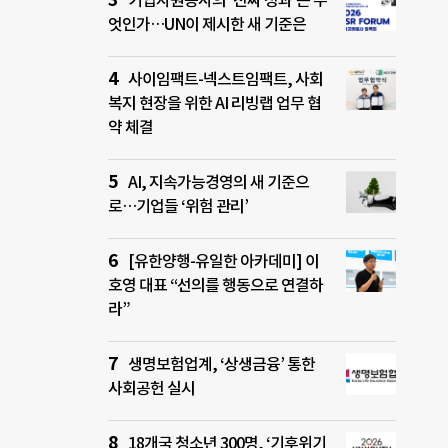
기업자원봉사의 ‘진짜 성과’는 무
엇인가…UN이 제시한 새 기준은
사이임팩트-넥스트임팩트, 사회
복지 현장을 위한 AI 리빙랩 업무 협
약 체결
AI, 지속가능경영의 새 기준으
로…기업들 ‘위험 관리’
[유한양행-유일한 아카데미] 이
호영 대표 “선의를 행동으로 연결하
라”
생명보험업계, ‘상생금융’ 통한
사회공헌 실시
18개국 청소년 300명, ‘기후위기