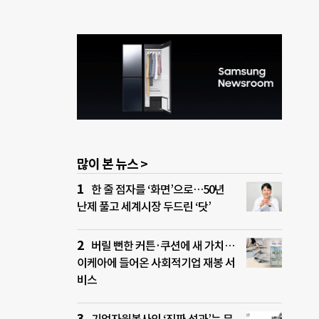
많이 본 뉴스 >
한 줄 점자를 ‘화면’으로…50년
난제 풀고 세계시장 두드린 ‘닷’
버릴 뻔한 커튼·쿠션에 새 가치…
이케아에 들어온 사회적기업 재봉 서
비스