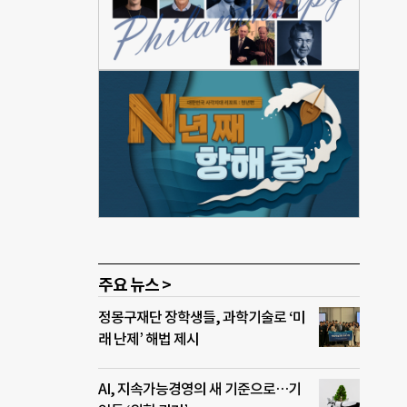
탈색하
자잘
 사람
 신뢰
 “이
의 사
 가
경험
반한
주요 뉴스 >
정몽구재단 장학생들, 과학기술로 ‘미
래 난제’ 해법 제시
AI, 지속가능경영의 새 기준으로…기