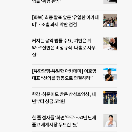
업들 ‘위험 관리’
[화보] 최종 발표 앞둔 ‘유일한 아카데
미’…조별 과제 막판 점검
커지는 공익 법률 수요, 기반은 취
약…“절반은 비정규직·나홀로 사무
실”
[유한양행-유일한 아카데미] 이호영
대표 “선의를 행동으로 연결하라”
한강·허준이도 받은 삼성호암상, 내
년부터 상금 5억원
한 줄 점자를 ‘화면’으로…50년 난제
풀고 세계시장 두드린 ‘닷’