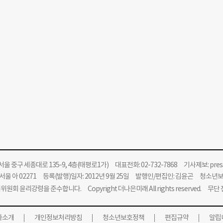
울 중구 세종대로 135-9, 4층(태평로1가) 대표전화: 02-732-7868 기사제보:
pre
울 아 02271 등록(발행)일자: 2012년 9월 25일 발행인/편집인: 김윤곤 청소년
위원회 윤리강령을 준수합니다.
Copyright 더나은미래 All rights reserved. 무
사소개
개인정보처리방침
청소년보호정책
편집규약
알립