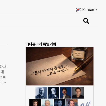
Korean
▼
Korean
▼
더나은미래 특별기획
 하나
 매
 프로
딜리버
.
 대
 토