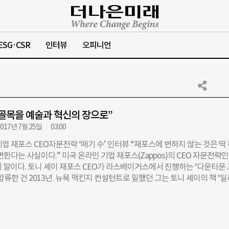
ESG·CSR
인터뷰
오피니언
골목을 예술과 혁신의 장으로”
017년 7월 25일
03:00
업 재포스 CEO자문전략 ‘매기 수’ 인터뷰 “재포스에 변하지 않는 것은 딱
변한다는 사실이다.” 미국 온라인 기업 재포스(Zappos)의 CEO 자문전략인
의 말이다. 토니 셰이 재포스 CEO가 라스베이거스에서 진행하는 ‘다운타운
합류한 건 2013년. 뉴욕 맥킨지 컨설턴트로 일했던 그는 토니 셰이의 책 ‘
 북 토크에 갔다가 다운타운 프로젝트를 듣고 완전히 매혹돼 합류했다고 한다
 자포스에도 합류했다. 그에게 재포스와 다운타운 프로젝트가 벌이는 실험에
자율성 부여하고, 행복을 배달하고… 재포스의 ‘조직’ 실험들 ㅡ재포스 CEO
y Hsieh)가 쓴 책 ‘딜리버링 해피니스’에 보면, 재포스에선 ‘직원이 행복한 조