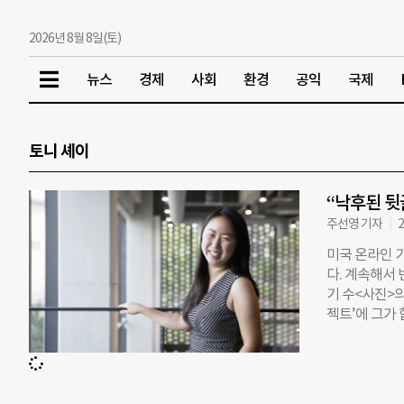
2026년 8월 8일(토)
뉴스
경제
사회
환경
공익
국제
토니 셰이
“낙후된 뒷
주선영 기자
2
미국 온라인 기
다. 계속해서 
기 수<사진>
젝트’에 그가 
링 해피니스’
2015년부턴
해 물었다. ◇
니 셰이(Ton