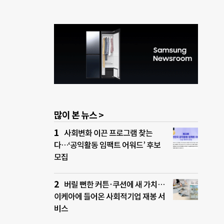
많이 본 뉴스 >
사회변화 이끈 프로그램 찾는
다…‘공익활동 임팩트 어워드’ 후보
모집
버릴 뻔한 커튼·쿠션에 새 가치…
이케아에 들어온 사회적기업 재봉 서
비스