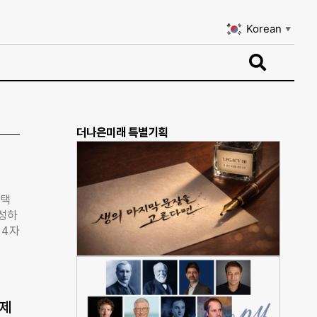
Korean
▼
Korean
▼
더나은미래 특별기획
 택
달성하
4 자
도화한
테슬라
 적극
 제
테크