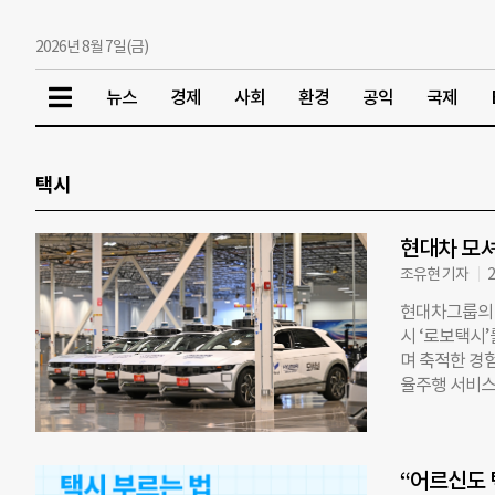
2026년 8월 7일(금)
뉴스
경제
사회
환경
공익
국제
택시
현대차 모셔
조유현 기자
2
현대차그룹의 
시 ‘로보택시’
며 축적한 경험
율주행 서비스를
based)’와
다는 구상을 
가 이끄는 E2
“어르신도 
성을 동시에 