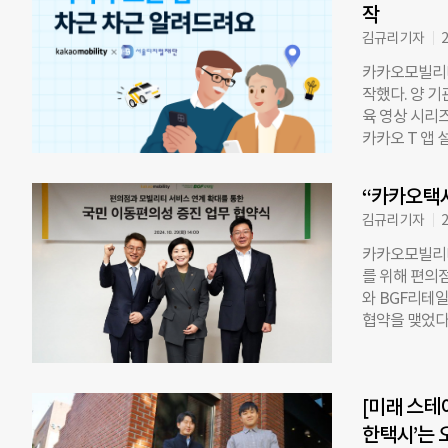
니컬 센터에서
작
이거스에서 아
김규리 기자
2
비스를 시작한
카카오모빌리티
도 운전자 개
작했다. 양 기
베이거스에서 
육 영상 시리즈
검증할 예정이
카카오 T 앱
주행 환경에서
▲실제 택시에
저 모셔널 최고
총 5가지 주
를 달성했다”
“카카오택시
서울디지털재단
강조했다. 라
김규리 기자
2
상 제작에 앞
지원단’ 강사진
카카오모빌리티
과, 시니어 이
를 위해 편의
통화하는 법(5
와 BGF리테일
으로 나타났다
협약을 맺었다
앱 내 공지사
대신 호출을 
의 자체 에듀테
대표이사와 민
라인 강연 교재
김희정 국민의
선 카카오모빌
[미래 스테
용에 익숙하지
텐츠를 꾸준히
적 약자의 환
한택시’는 
을 높이는