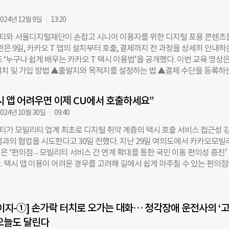
 국내 기자단과 간담회를 열고 이 같은 계획을 공개했다. 회사는 올해 말 
이오닉 5 기반 로보택시를 투입해 일반 고객을 대상으로 한 라이드 헤일링
024년 12월 9일
13:20
다. 레벨 4는 차량이 스스로 주행 상황을 인지·판단해 운전하고, 비상 상
와 서울디지털재단이 손잡고 시니어 이용자를 위한 디지털 포용 콘텐츠
입 없이 대응할 수 있는 수준을 의미한다. 이를 위해 모셔널은 올해 초부터 
관은 9일, 카카오 T 앱의 설치부터 호출, 결제까지 전 과정을 상세히 안내하
로보택시 시범 운영을 진행하며 안전성, 주행 품질, 고객 경험 등을 종합
 ‘누구나 쉽게 배우는 카카오 T 택시 이용법’을 공개했다. 이번 교육 영상은
다. 모셔널이 첫 상용화 지역으로 라스베이거스를 선택한 배경에는 까다
 설치 및 가입 방법 ▲출발지와 목적지를 설정하는 법 ▲결제 수단을 등록하
도 안전한 자율주행을 구현할 수 있다는 기술적 자신감이 깔려 있다. 로라
 탑승하거나 호출을 취소하는 법 ▲이용 종료 방법과 실시간 위치 공유하기
경영자(CEO)는 “단 한 건의 과실 사고 없이 200만 마일 이상의 자율주행
제로 구성됐다. 영상은 3~5분 길이로 제작됐으며, 시니어 학습자의 특성을 
며 “안전이 모셔널의 모든 활동에서 가장 중요한 가치임을 보여주는 성과”
 앱 어려우면 이제 CU에서 호출하세요”
의 시니어 강사가 직접 출연해 친근함을 더했다. 카카오모빌리티는 교육
스베이거스는 관광·엔터테인먼트 산업이 발달해 라이드 헤일링 수요가
024년 10월 30일
09:40
서 시니어들이 겪는 현실적 어려움을 파악하기 위해 서울디지털재단 내 ‘어
을 대상으로 사전 수요 조사를 했다. 약 100명을 대상으로 진행한 설문조
가 모빌리티 업계 최초로 디지털 취약 계층의 택시 호출 서비스 접근성 
용자들은 탑승 위치 설정법(52.3%), 카드등록 및 결제법(36.4%), 기사님과
점과의 협업을 시도한다고 30일 전했다. 지난 29일 여의도에서 카카오모빌
.86%), 자녀에게 안심문자 보내는 방법(3.41%) 순으로 교육 주제를 희망한
은 ‘편의점 – 모빌리티 서비스 간 연계 확대를 통한 국민 이동 편의성 증진’
. 해당 영상은 카카오모빌리티 유튜브 채널에서 확인할 수 있다. 향후 카카
. 택시 앱 이용이 어려운 경우를 고려해 길에서 쉽게 마주칠 수 있는 편의
항과 인스타그램 채널을 통해서도 공개될 예정이다. 이 외에도 서울디지털
도와주는 방안을 마련하기 위해서다. 이날 협약식에는 류긍선 카카오모빌
크 플랫폼 ‘에듀테크 캠퍼스’, 공식 유튜브 채널 내 ‘어디나5분클래스’ 및 
승배 BGF리테일 대표이사 등 양사 경영진과 함께 국회 국토교통위원회 
 콘텐츠로 제공될 예정이며, 협약 채널인 SK B tv에서도 만나볼 수 있다. 
힘 의원도 참석해 축사를 전했다. 김 의원은 평소 의정활동에서도 스마트폰
리티 대표는 “디지털 소외 계층의 어려움을 해결하기 위해 다양한 튜토리
이지-①] 손가락 터치로 오가는 대화… 청각장애 운전사의 ‘
 않은 디지털 취약계층이 택시 이용에 불편을 겪고 있다는 점을 언급하며 
 선보이겠다”며 “서울디지털재단과의 협업은 이동권을 포함한 디지털 접
경 개선을 위해 관련 정책을 제안한 바 있다. 양사는 이번 협약을 통해 ▲편
오늘도 달린다