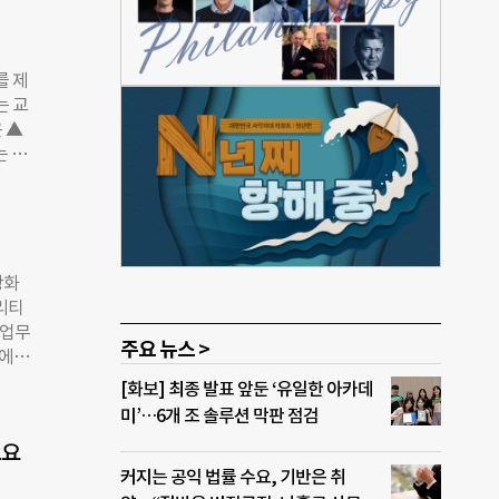
라스베
 서
황에서
를 제
라스
는 교
적으로
 ▲
로운
는 법
 메이
 등
 거리
고려해
라고
 영
디나
사 결
강화
 직접
리티
 것
 업무
주요 뉴스 >
오 T
점에서
재단
리티
[화보] 최종 발표 앞둔 ‘유일한 아카데
오프
소속
미’…6개 조 솔루션 막판 점검
류긍
 사
얼 콘
고요
사회
근성
커지는 공익 법률 수요, 기반은 취
의점