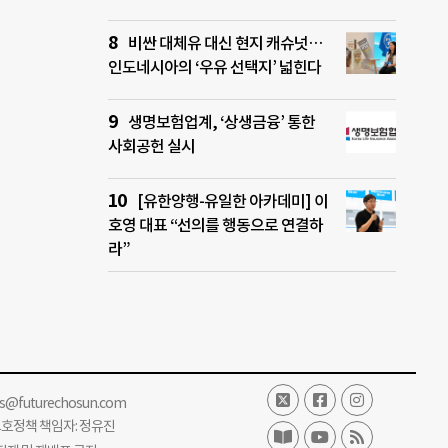
비싼 대체유 대신 현지 캐슈넛…
인도네시아의 ‘우유 선택지’ 넓힌다
생명보험업계, ‘상생금융’ 통한
사회공헌 실시
[유한양행-유일한 아카데미] 이
호영 대표 “선의를 행동으로 연결하
라”
ss@futurechosun.com
보호정책 책임자: 정유진