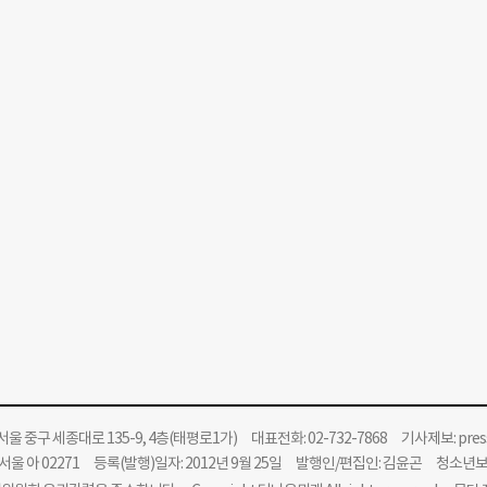
울 중구 세종대로 135-9, 4층(태평로1가) 대표전화: 02-732-7868 기사제보:
pre
울 아 02271 등록(발행)일자: 2012년 9월 25일 발행인/편집인: 김윤곤 청소년