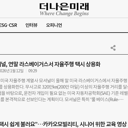
ESG·CSR
인터뷰
오피니언
널, 연말 라스베이거스서 자율주행 택시 상용화
026년 1월 12일
09:29
미국 자율주행 계열사 모셔널이 올해 말 미국 라스베이거스에서 자율주행
를 상용화한다. 무사고로 320만㎞(200만 마일) 이상의 자율주행 거리를 
을 바탕으로, 운전자 개입이 필요 없는 미국 자동차공학회(SAE) 기준 레벨 
 본격적으로 선보인다는 계획이다. 모셔널은 특히 ‘룰 베이스(Rule-
 ‘엔드 투 엔드(E2E)’ 방식을 결합한 하이브리드 형태로 자율주행 기술을 고
밝혔다. 현행 자율주행 기술은 구글 웨이모가 주도하는 룰 베이스 방식과 
E 방식으로 크게 나뉘는데, 모셔널은 이 두 접근법을 융합해 안전성과 주행
택시 쉽게 불러요”…카카오모빌리티, 시니어 위한 교육 영상
확보하겠다는 전략이다. 모셔널은 지난 8일(현지시간) 미국 라스베이거스 