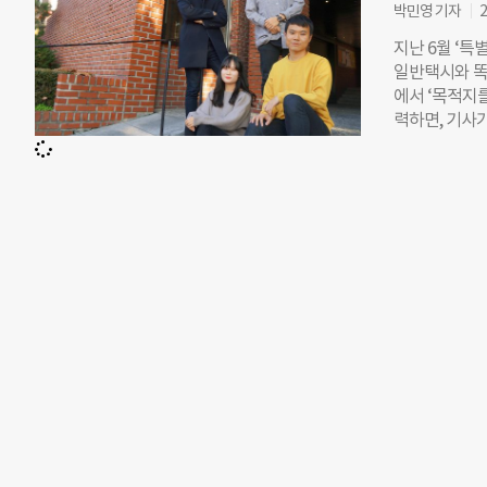
을 출발지로 
박민영 기자
2
비스를 이용할
지난 6월 ‘특
용자 편의성 
일반택시와 똑
인터페이스 및 
에서 ‘목적지
력, 스마트폰
력하면, 기사가
점을 찾기 어
사는 청각장애
시를 부르는 
학과), 이준호
민을 지속해 온
게 소통할 수 
없었던 청각장
동 공공그라운
한택시’ 동국
다. “우리 네
활동 중에 청
술이 이런 문
다.”(송민표
된 태블릿을 승
하나를 선택할 
으로 말하는 
준다. 기사는 
리 저장해 필