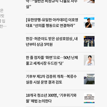
 서
약…“절반은 비정규직·나홀로 사무
 이
실”
습은
사용자
블릿
 능
[유한양행-유일한 아카데미] 이호영
 입
 해결
대표 “선의를 행동으로 연결하라”
운전기
로 택
퓨터공
 고
 쉽
한강·허준이도 받은 삼성호암상, 내
 명도
년부터 상금 5억원
 혜화
‘고요
한 줄 점자를 ‘화면’으로…50년 난제
립했
동아리
풀고 세계시장 두드린 ‘닷’
. 기
기후부 제1차 검증위 개최…복류수
설치
실증 시설 운영 결과 검토
법 중
음성
달해
18개국 청소년 300명, ‘기후위기와
 미
물’ 해법 논의한다