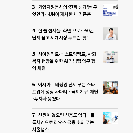
기업자원봉사의 ‘진짜 성과’는 무
엇인가…UN이 제시한 새 기준은
한 줄 점자를 ‘화면’으로…50년
난제 풀고 세계시장 두드린 ‘닷’
사이임팩트-넥스트임팩트, 사회
복지 현장을 위한 AI 리빙랩 업무 협
약 체결
아시아ㆍ태평양 난제 푸는 스타
트업에 성장 사다리…국제기구·재단
·투자사 뭉쳤다
신원이 없으면 신용도 없다…블
록체인으로 라오스 금융 소외 푸는
서울랩스