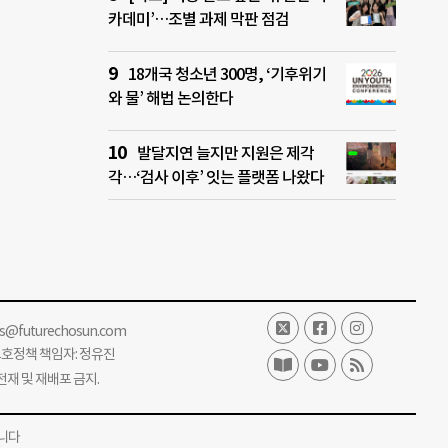
카데미’…조별 과제 막판 점검
18개국 청소년 300명, ‘기후위기
와 물’ 해법 논의한다
발달지연 늘지만 지원은 제각
각…‘검사 이후’ 잇는 플랫폼 나왔다
ss@futurechosun.com
보호정책 책임자: 정유진
단 전재 및 재배포 금지.
니다