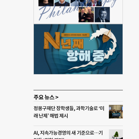
얹어
밥이
 함
모를
 잘라
 잘
부를
 된장
 2.
주요 뉴스 >
정몽구재단 장학생들, 과학기술로 ‘미
래 난제’ 해법 제시
AI, 지속가능경영의 새 기준으로…기