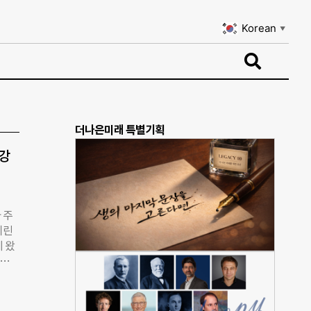
Korean
▼
Korean
▼
더나은미래 특별기획
건강
 주
지린
 왔
트남에
 자
한국
. 한