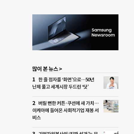
많이 본 뉴스 >
한 줄 점자를 ‘화면’으로…50년
난제 풀고 세계시장 두드린 ‘닷’
버릴 뻔한 커튼·쿠션에 새 가치…
이케아에 들어온 사회적기업 재봉 서
비스