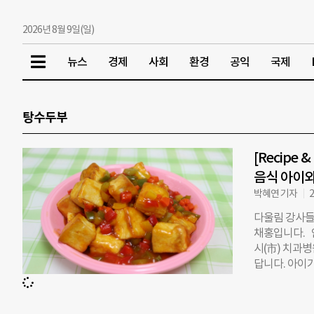
2026년 8월 9일(일)
뉴스
경제
사회
환경
공익
국제
탕수두부
[Recipe
음식 아이와
박혜연 기자
2
다울림 강사들
채홍입니다. 
시(市) 치과병
답니다. 아이
서 온 원지연
격증을 따려고
말을 꽤 잘 