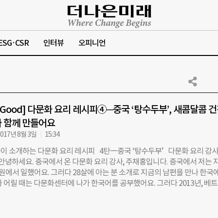
ESG·CSR
인터뷰
오피니언
 & Good] 다문화 요리 레시피④─중국 ‘탕수두부’, 새콤달콤 
 함께 만들어요
017년 8월 3일
15:34
이 소개하는 다문화 요리 레시피 4탄―중국 ‘탕수두부’ 다문화 요리 강사
안녕하세요. 중국에서 온 다문화 요리 강사, 주채홍입니다. 중국에서 저는 
원에서 일했어요. 그러다 28살에 아는 분 소개로 지금의 남편을 만나 한국에
가 어릴 때는 다문화센터에 나가 한국어를 공부했어요. 그러다 2013년, 베
 선생님과 함께 다울림 프로젝트에 지원해 강사로 들어왔지요. 아동요리강사
 아침부터 밤까지 열심히 요리와 한국어를 공부한 기억이 나네요. 지금은 
한답니다. 새콤달콤 맛있는 탕수두부 오늘 제가 소개할 요리는 탕수두부예요