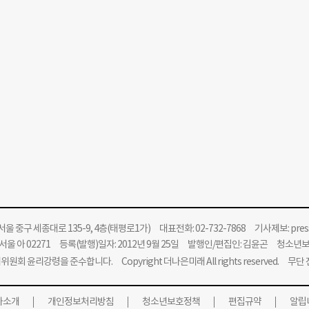
울 중구 세종대로 135-9, 4층(태평로1가) 대표전화: 02-732-7868 기사제보:
pre
울 아 02271 등록(발행)일자: 2012년 9월 25일 발행인/편집인: 김윤곤 청소년
위원회 윤리강령을 준수합니다.
Copyright 더나은미래 All rights reserved. 무
사소개
개인정보처리방침
청소년보호정책
편집규약
알립