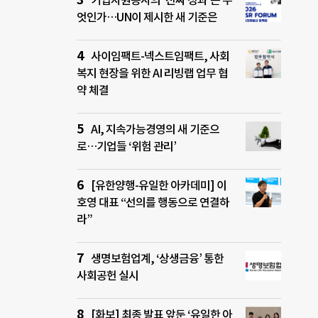
기업자원봉사의 ‘진짜 성과’는 무
엇인가…UN이 제시한 새 기준은
사이임팩트-넥스트임팩트, 사회
복지 현장을 위한 AI 리빙랩 업무 협
약 체결
AI, 지속가능경영의 새 기준으
로…기업들 ‘위험 관리’
[유한양행-유일한 아카데미] 이
호영 대표 “선의를 행동으로 연결하
라”
생명보험업계, ‘상생금융’ 통한
사회공헌 실시
[화보] 최종 발표 앞둔 ‘유일한 아