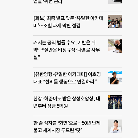
업들 ‘위험 관리’
[화보] 최종 발표 앞둔 ‘유일한 아카데
미’…조별 과제 막판 점검
커지는 공익 법률 수요, 기반은 취
약…“절반은 비정규직·나홀로 사무
실”
[유한양행-유일한 아카데미] 이호영
대표 “선의를 행동으로 연결하라”
한강·허준이도 받은 삼성호암상, 내
년부터 상금 5억원
한 줄 점자를 ‘화면’으로…50년 난제
풀고 세계시장 두드린 ‘닷’