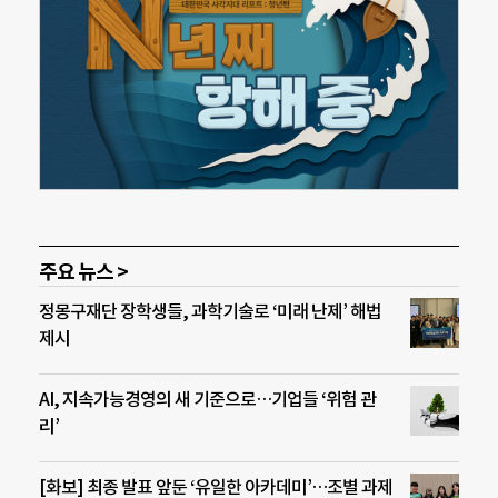
주요 뉴스 >
정몽구재단 장학생들, 과학기술로 ‘미래 난제’ 해법
제시
AI, 지속가능경영의 새 기준으로…기업들 ‘위험 관
리’
[화보] 최종 발표 앞둔 ‘유일한 아카데미’…조별 과제