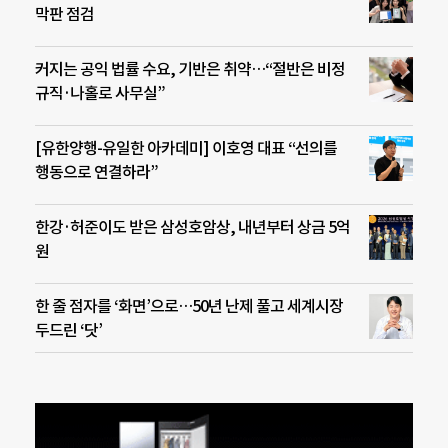
막판 점검
커지는 공익 법률 수요, 기반은 취약…“절반은 비정
규직·나홀로 사무실”
[유한양행-유일한 아카데미] 이호영 대표 “선의를
행동으로 연결하라”
한강·허준이도 받은 삼성호암상, 내년부터 상금 5억
원
한 줄 점자를 ‘화면’으로…50년 난제 풀고 세계시장
두드린 ‘닷’