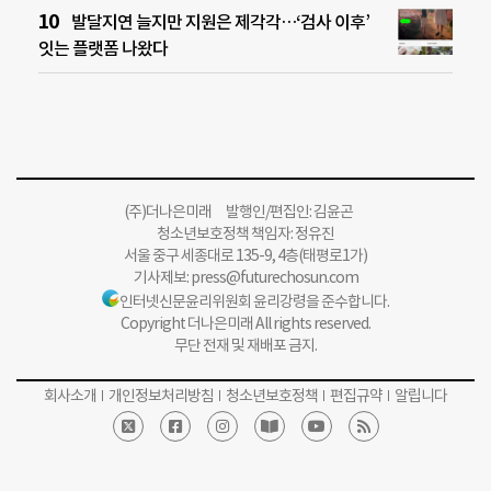
발달지연 늘지만 지원은 제각각…‘검사 이후’
잇는 플랫폼 나왔다
(주)더나은미래 발행인/편집인: 김윤곤
청소년보호정책 책임자: 정유진
서울 중구 세종대로 135-9, 4층(태평로1가)
기사제보:
press@futurechosun.com
인터넷신문윤리위원회 윤리강령을 준수합니다.
Copyright 더나은미래 All rights reserved.
무단 전재 및 재배포 금지.
회사소개
개인정보처리방침
청소년보호정책
편집규약
알립니다