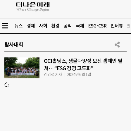
뉴스
경제
사회
환경
공익
국제
ESG·CSR
인터뷰
오
탐사대회
OCI홀딩스, 생물다양성 보전 캠페인 펼
쳐… “ESG 경영 고도화”
김강석 기자
2024년 6월 1일