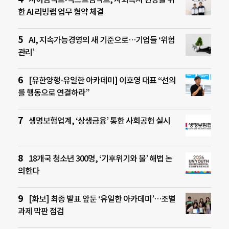
한 AI 리빙랩 업무 협약 체결
AI, 지속가능경영의 새 기준으로…기업들 ‘위험
관리’
[유한양행-유일한 아카데미] 이호영 대표 “선의
를 행동으로 연결하라”
생명보험업계, ‘상생금융’ 통한 사회공헌 실시
18개국 청소년 300명, ‘기후위기와 물’ 해법 논
의한다
[화보] 최종 발표 앞둔 ‘유일한 아카데미’…조별
과제 막판 점검