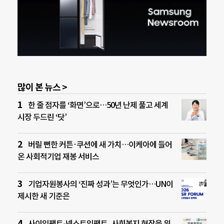
많이 본 뉴스 >
한 줄 점자를 ‘화면’으로…50년 난제 풀고 세계
시장 두드린 ‘닷’
버릴 뻔한 커튼·쿠션에 새 가치…이케아에 들어
온 사회적기업 재봉 서비스
기업자원봉사의 ‘진짜 성과’는 무엇인가…UN이
제시한 새 기준은
사이임팩트-넥스트임팩트, 사회복지 현장을 위