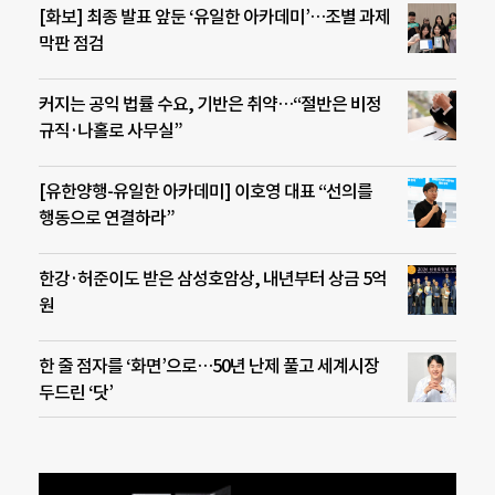
[화보] 최종 발표 앞둔 ‘유일한 아카데미’…조별 과제
막판 점검
커지는 공익 법률 수요, 기반은 취약…“절반은 비정
규직·나홀로 사무실”
[유한양행-유일한 아카데미] 이호영 대표 “선의를
행동으로 연결하라”
한강·허준이도 받은 삼성호암상, 내년부터 상금 5억
원
한 줄 점자를 ‘화면’으로…50년 난제 풀고 세계시장
두드린 ‘닷’