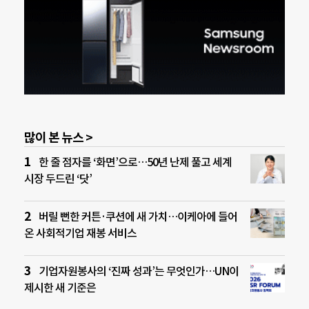
많이 본 뉴스 >
한 줄 점자를 ‘화면’으로…50년 난제 풀고 세계
시장 두드린 ‘닷’
버릴 뻔한 커튼·쿠션에 새 가치…이케아에 들어
온 사회적기업 재봉 서비스
기업자원봉사의 ‘진짜 성과’는 무엇인가…UN이
제시한 새 기준은