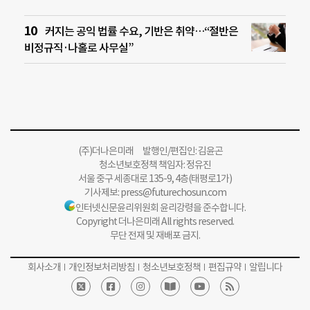
커지는 공익 법률 수요, 기반은 취약…“절반은
비정규직·나홀로 사무실”
(주)더나은미래 발행인/편집인: 김윤곤
청소년보호정책 책임자: 정유진
서울 중구 세종대로 135-9, 4층(태평로1가)
기사제보:
press@futurechosun.com
인터넷신문윤리위원회 윤리강령을 준수합니다.
Copyright 더나은미래 All rights reserved.
무단 전재 및 재배포 금지.
회사소개
개인정보처리방침
청소년보호정책
편집규약
알립니다