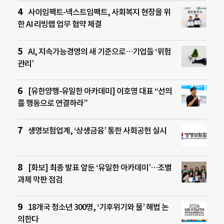
사이임팩트-넥스트임팩트, 사회복지 현장을 위
한 AI 리빙랩 업무 협약 체결
AI, 지속가능경영의 새 기준으로…기업들 ‘위험
관리’
[유한양행-유일한 아카데미] 이호영 대표 “선의
를 행동으로 연결하라”
생명보험업계, ‘상생금융’ 통한 사회공헌 실시
[화보] 최종 발표 앞둔 ‘유일한 아카데미’…조별
과제 막판 점검
18개국 청소년 300명, ‘기후위기와 물’ 해법 논
의한다