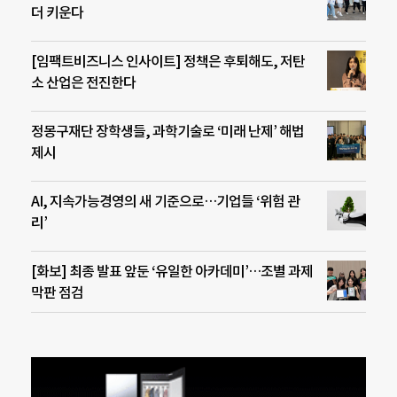
더 키운다
[임팩트비즈니스 인사이트] 정책은 후퇴해도, 저탄
소 산업은 전진한다
정몽구재단 장학생들, 과학기술로 ‘미래 난제’ 해법
제시
AI, 지속가능경영의 새 기준으로…기업들 ‘위험 관
리’
[화보] 최종 발표 앞둔 ‘유일한 아카데미’…조별 과제
막판 점검