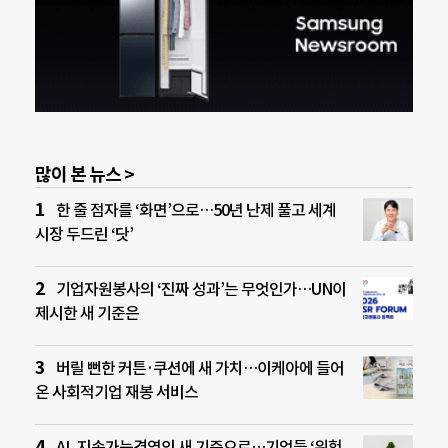
많이 본 뉴스 >
한 줄 점자를 ‘화면’으로…50년 난제 풀고 세계
시장 두드린 ‘닷’
기업자원봉사의 ‘진짜 성과’는 무엇인가…UN이
제시한 새 기준은
버릴 뻔한 커튼·쿠션에 새 가치…이케아에 들어
온 사회적기업 재봉 서비스
AI, 지속가능경영의 새 기준으로…기업들 ‘위험