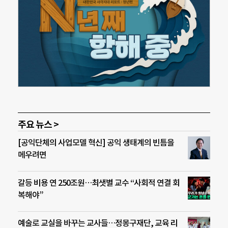
주요 뉴스 >
[공익단체의 사업모델 혁신] 공익 생태계의 빈틈을
메우려면
갈등 비용 연 250조원…최샛별 교수 “사회적 연결 회
복해야”
예술로 교실을 바꾸는 교사들…정몽구재단, 교육 리