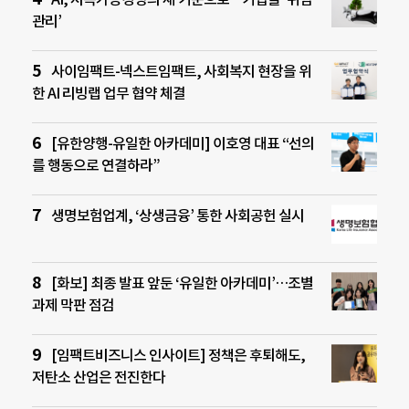
관리’
사이임팩트-넥스트임팩트, 사회복지 현장을 위
한 AI 리빙랩 업무 협약 체결
[유한양행-유일한 아카데미] 이호영 대표 “선의
를 행동으로 연결하라”
생명보험업계, ‘상생금융’ 통한 사회공헌 실시
[화보] 최종 발표 앞둔 ‘유일한 아카데미’…조별
과제 막판 점검
[임팩트비즈니스 인사이트] 정책은 후퇴해도,
저탄소 산업은 전진한다