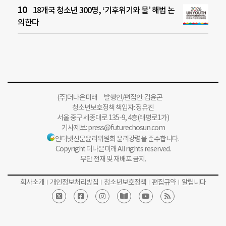
18개국 청소년 300명, ‘기후위기와 물’ 해법 논
의한다
(주)더나은미래 발행인/편집인: 김윤곤
청소년보호정책 책임자: 정유진
서울 중구 세종대로 135-9, 4층(태평로1가)
기사제보:
press@futurechosun.com
인터넷신문윤리위원회 윤리강령을 준수합니다.
Copyright 더나은미래 All rights reserved.
무단 전재 및 재배포 금지.
회사소개
개인정보처리방침
청소년보호정책
편집규약
알립니다