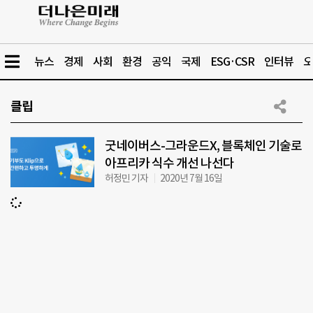
뉴스
경제
사회
환경
공익
국제
ESG·CSR
인터뷰
오
클립
굿네이버스-그라운드X, 블록체인 기술로
아프리카 식수 개선 나선다
허정민 기자
2020년 7월 16일