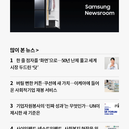
많이 본 뉴스 >
한 줄 점자를 ‘화면’으로…50년 난제 풀고 세계
시장 두드린 ‘닷’
버릴 뻔한 커튼·쿠션에 새 가치…이케아에 들어
온 사회적기업 재봉 서비스
기업자원봉사의 ‘진짜 성과’는 무엇인가…UN이
제시한 새 기준은
사이임팩트-넥스트임팩트, 사회복지 현장을 위