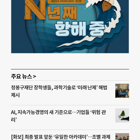
주요 뉴스 >
정몽구재단 장학생들, 과학기술로 ‘미래 난제’ 해법
제시
AI, 지속가능경영의 새 기준으로…기업들 ‘위험 관
리’
[화보] 최종 발표 앞둔 ‘유일한 아카데미’…조별 과제