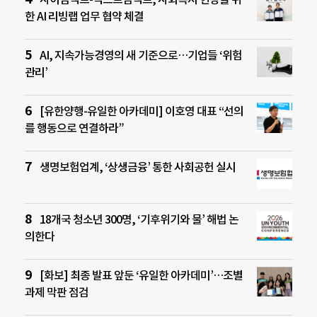
한 AI 리빙랩 업무 협약 체결
AI, 지속가능경영의 새 기준으로…기업들 ‘위험
관리’
[유한양행-유일한 아카데미] 이호영 대표 “선의
를 행동으로 연결하라”
생명보험업계, ‘상생금융’ 통한 사회공헌 실시
18개국 청소년 300명, ‘기후위기와 물’ 해법 논
의한다
[화보] 최종 발표 앞둔 ‘유일한 아카데미’…조별
과제 막판 점검