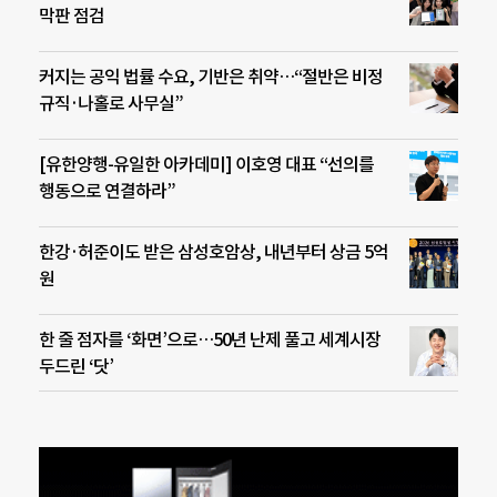
막판 점검
커지는 공익 법률 수요, 기반은 취약…“절반은 비정
규직·나홀로 사무실”
[유한양행-유일한 아카데미] 이호영 대표 “선의를
행동으로 연결하라”
한강·허준이도 받은 삼성호암상, 내년부터 상금 5억
원
한 줄 점자를 ‘화면’으로…50년 난제 풀고 세계시장
두드린 ‘닷’