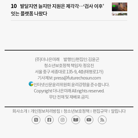
발달지연 늘지만 지원은 제각각…‘검사 이후’
잇는 플랫폼 나왔다
(주)더나은미래 발행인/편집인: 김윤곤
청소년보호정책 책임자: 정유진
서울 중구 세종대로 135-9, 4층(태평로1가)
기사제보:
press@futurechosun.com
인터넷신문윤리위원회 윤리강령을 준수합니다.
Copyright 더나은미래 All rights reserved.
무단 전재 및 재배포 금지.
회사소개
개인정보처리방침
청소년보호정책
편집규약
알립니다