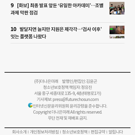
[화보] 최종 발표 앞둔 ‘유일한 아카데미’…조별
과제 막판 점검
발달지연 늘지만 지원은 제각각…‘검사 이후’
잇는 플랫폼 나왔다
(주)더나은미래 발행인/편집인: 김윤곤
청소년보호정책 책임자: 정유진
서울 중구 세종대로 135-9, 4층(태평로1가)
기사제보:
press@futurechosun.com
인터넷신문윤리위원회 윤리강령을 준수합니다.
Copyright 더나은미래 All rights reserved.
무단 전재 및 재배포 금지.
회사소개
개인정보처리방침
청소년보호정책
편집규약
알립니다