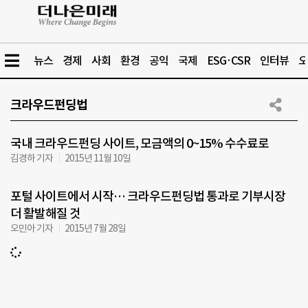
뉴스
경제
사회
환경
공익
국제
ESG·CSR
인터뷰
오
크라우드펀딩법
국내 크라우드펀딩 사이트, 모금액의 0~15% 수수료로
김경하 기자
2015년 11월 10일
포털 사이트에서 시작… 크라우드펀딩법 통과로 기부시장
더 활발해질 것
오민아 기자
2015년 7월 28일