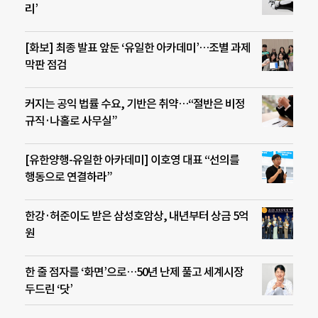
리’
[화보] 최종 발표 앞둔 ‘유일한 아카데미’…조별 과제
막판 점검
커지는 공익 법률 수요, 기반은 취약…“절반은 비정
규직·나홀로 사무실”
[유한양행-유일한 아카데미] 이호영 대표 “선의를
행동으로 연결하라”
한강·허준이도 받은 삼성호암상, 내년부터 상금 5억
원
한 줄 점자를 ‘화면’으로…50년 난제 풀고 세계시장
두드린 ‘닷’