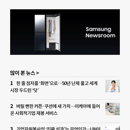
많이 본 뉴스 >
한 줄 점자를 ‘화면’으로…50년 난제 풀고 세계
시장 두드린 ‘닷’
버릴 뻔한 커튼·쿠션에 새 가치…이케아에 들어
온 사회적기업 재봉 서비스
기업자원봉사의 ‘진짜 성과’는 무엇인가…UN이