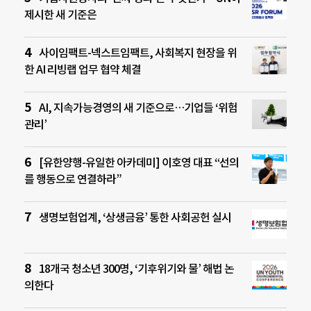
제시한 새 기준은
사이임팩트-넥스트임팩트, 사회복지 현장을 위
한 AI 리빙랩 업무 협약 체결
AI, 지속가능경영의 새 기준으로…기업들 ‘위험
관리’
[유한양행-유일한 아카데미] 이호영 대표 “선의
를 행동으로 연결하라”
생명보험업계, ‘상생금융’ 통한 사회공헌 실시
18개국 청소년 300명, ‘기후위기와 물’ 해법 논
의한다