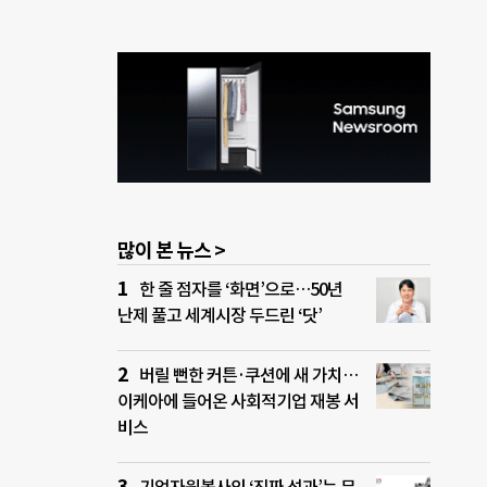
많이 본 뉴스 >
한 줄 점자를 ‘화면’으로…50년
난제 풀고 세계시장 두드린 ‘닷’
버릴 뻔한 커튼·쿠션에 새 가치…
이케아에 들어온 사회적기업 재봉 서
비스