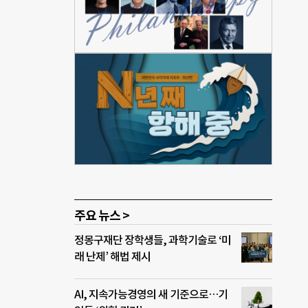
을 만
레빗
 책
경제
”고
교수
 사
 볼
경제
라니
주요 뉴스 >
정몽구재단 장학생들, 과학기술로 ‘미
래 난제’ 해법 제시
AI, 지속가능경영의 새 기준으로…기