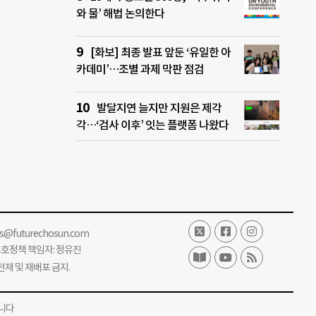
와 물’ 해법 논의한다
[화보] 최종 발표 앞둔 ‘유일한 아
카데미’…조별 과제 막판 점검
발달지연 늘지만 지원은 제각
각…‘검사 이후’ 잇는 플랫폼 나왔다
ss@futurechosun.com
보호정책 책임자: 정유진
단 전재 및 재배포 금지.
니다