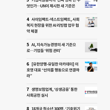
기업자원봉사의 ‘진짜 성과’는 무
엇인가…UN이 제시한 새 기준은
사이임팩트-넥스트임팩트, 사회
복지 현장을 위한 AI 리빙랩 업무 협
약 체결
AI, 지속가능경영의 새 기준으
로…기업들 ‘위험 관리’
[유한양행-유일한 아카데미] 이
호영 대표 “선의를 행동으로 연결하
라”
생명보험업계, ‘상생금융’ 통한
사회공헌 실시
18개국 청소년 300명, ‘기후위기