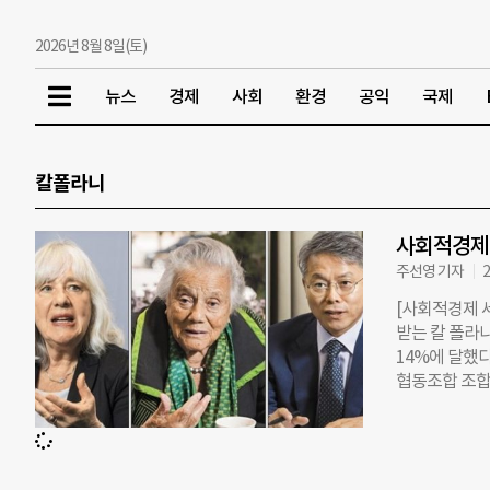
2026년 8월 8일(토)
뉴스
경제
사회
환경
공익
국제
칼폴라니
사회적경제
주선영 기자
2
[사회적경제 
받는 칼 폴라니
14%에 달했다
협동조합 조합
학생협동조합이
정치경제연구소
일 문재인 대
는 성장과 경