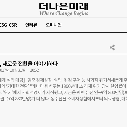
ESG·CSR
인터뷰
오피니언
, 새로운 전환을 이야기하다
017년 10월 31일
10:52
세계 석학 대담] 멈춘 경제성장·실업·워킹 푸어 등 사회적 위기서새롭게 
의 ‘거대한 전환’ “캐나다 퀘벡주는 1990년대 초 경제 위기 당시 실업률이
. ‘위기’에서 사회적경제가 시작됐고, 지금은 퀘벡주 전 인구(약 800만명)
원 수(약 880만명)가 더 많다. 농수산물 소비자생협에서부터 의료생협, 
나 주택조합 등 사회적경제 조직이 7000곳이 넘는다.”(마거릿 멘델 칼
장) 사회적경제는 일자리 창출과 양극화 해소의 열쇠가 될 수 있을까. 지난
통령이 3차 일자리위원회 회의에서 “사회적경제는 우리 경제가 직면한 고용
제적 불평등을 극복할 수 있는 대안”이라고 밝힌 후 사회 곳곳에서 사회적