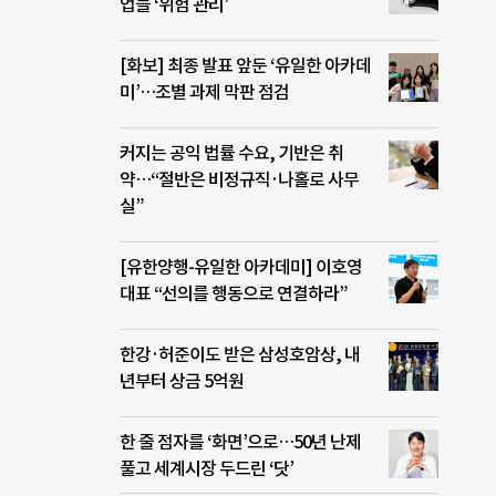
업들 ‘위험 관리’
[화보] 최종 발표 앞둔 ‘유일한 아카데
미’…조별 과제 막판 점검
커지는 공익 법률 수요, 기반은 취
약…“절반은 비정규직·나홀로 사무
실”
[유한양행-유일한 아카데미] 이호영
대표 “선의를 행동으로 연결하라”
한강·허준이도 받은 삼성호암상, 내
년부터 상금 5억원
한 줄 점자를 ‘화면’으로…50년 난제
풀고 세계시장 두드린 ‘닷’