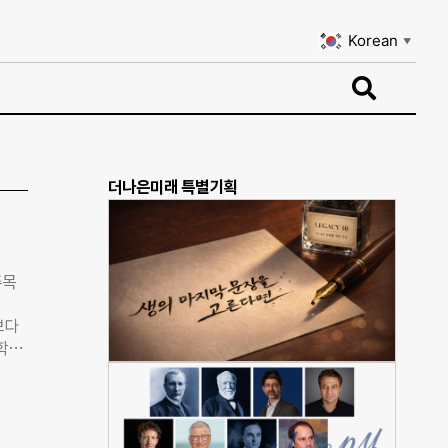
Korean
▼
Korean
▼
더나은미래 특별기획
주목
보다
대학의
폴라니
 18
 없
경제가