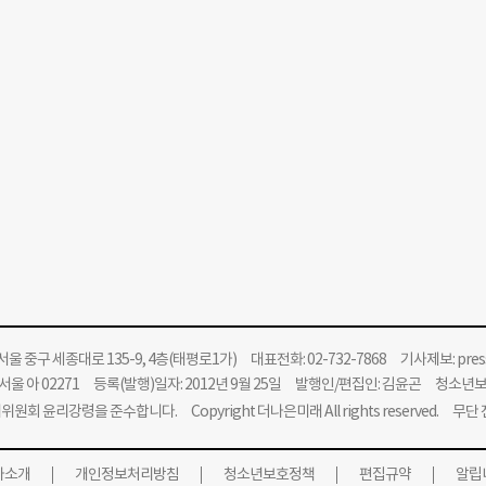
울 중구 세종대로 135-9, 4층(태평로1가) 대표전화: 02-732-7868 기사제보:
pre
울 아 02271 등록(발행)일자: 2012년 9월 25일 발행인/편집인: 김윤곤 청소년
위원회 윤리강령을 준수합니다.
Copyright 더나은미래 All rights reserved. 무
사소개
개인정보처리방침
청소년보호정책
편집규약
알립