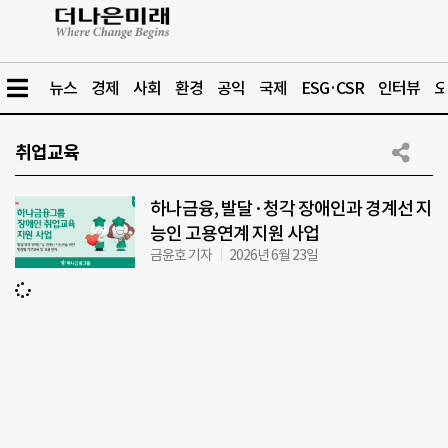
뉴스
경제
사회
환경
공익
국제
ESG·CSR
인터뷰
오
취업교육
하나금융, 발달·청각 장애인과 경계선 지
능인 고용연계 지원 사업
금윤호 기자
2026년 6월 23일