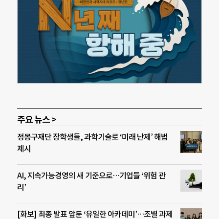
주요 뉴스 >
정몽구재단 장학생들, 과학기술로 ‘미래 난제’ 해법
제시
AI, 지속가능경영의 새 기준으로…기업들 ‘위험 관
리’
[화보] 최종 발표 앞둔 ‘유일한 아카데미’…조별 과제