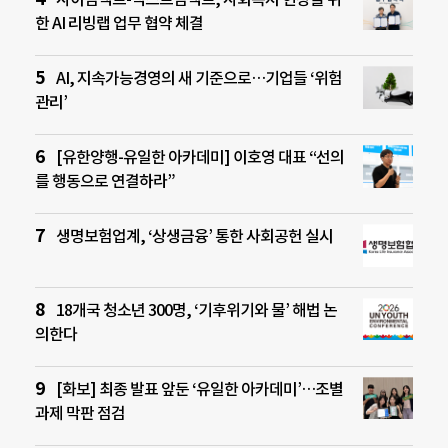
한 AI 리빙랩 업무 협약 체결
AI, 지속가능경영의 새 기준으로…기업들 ‘위험
관리’
[유한양행-유일한 아카데미] 이호영 대표 “선의
를 행동으로 연결하라”
생명보험업계, ‘상생금융’ 통한 사회공헌 실시
18개국 청소년 300명, ‘기후위기와 물’ 해법 논
의한다
[화보] 최종 발표 앞둔 ‘유일한 아카데미’…조별
과제 막판 점검