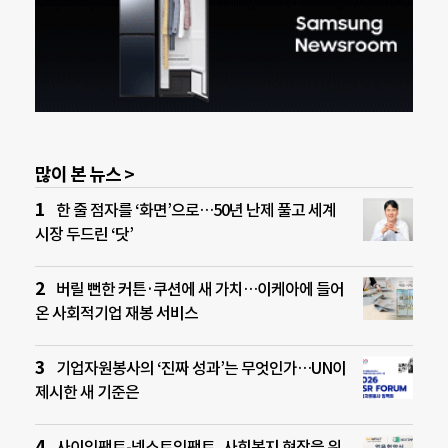
많이 본 뉴스 >
한 줄 점자를 ‘화면’으로…50년 난제 풀고 세계
시장 두드린 ‘닷’
버릴 뻔한 커튼·쿠션에 새 가치…이케아에 들어
온 사회적기업 재봉 서비스
기업자원봉사의 ‘진짜 성과’는 무엇인가…UN이
제시한 새 기준은
사이임팩트-넥스트임팩트, 사회복지 현장을 위