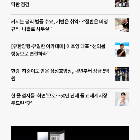
막판 점검
커지는 공익 법률 수요, 기반은 취약…“절반은 비정
규직·나홀로 사무실”
[유한양행-유일한 아카데미] 이호영 대표 “선의를
행동으로 연결하라”
한강·허준이도 받은 삼성호암상, 내년부터 상금 5억
원
한 줄 점자를 ‘화면’으로…50년 난제 풀고 세계시장
두드린 ‘닷’