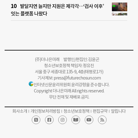
발달지연 늘지만 지원은 제각각…‘검사 이후’
잇는 플랫폼 나왔다
(주)더나은미래 발행인/편집인: 김윤곤
청소년보호정책 책임자: 정유진
서울 중구 세종대로 135-9, 4층(태평로1가)
기사제보:
press@futurechosun.com
인터넷신문윤리위원회 윤리강령을 준수합니다.
Copyright 더나은미래 All rights reserved.
무단 전재 및 재배포 금지.
회사소개
개인정보처리방침
청소년보호정책
편집규약
알립니다