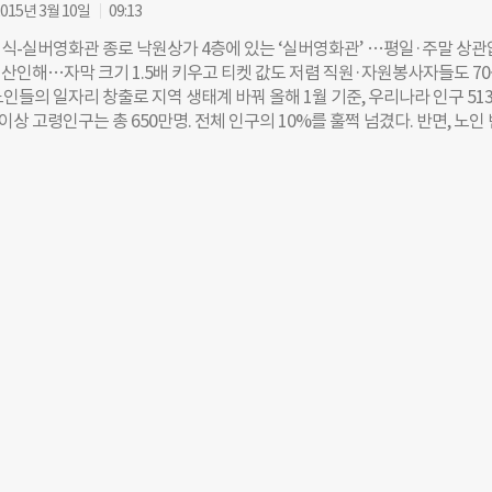
015년 3월 10일
09:13
수강생들의 시선이 모아졌다. 전 세계적으로 기업의 사회적가치와 임팩트 
국내에선 최초로 사회적기업의 임팩트를 측정해 인센티브를 제공하는 SK의 
식-실버영화관 종로 낙원상가 4층에 있는 ‘실버영화관’ …평일·주말 상
 임팩트 비즈니스 6번째 강의를 통해 소개됐다. 스쿨 오브 임팩트 비즈니스
산인해…자막 크기 1.5배 키우고 티켓 값도 저렴 직원·자원봉사자들도 70
 사회적 책임)·CSV(공유가치창출) 전문가 양성과정으로, 중소벤처기업부 
들의 일자리 창출로 지역 생태계 바꿔 올해 1월 기준, 우리나라 인구 51
과 임팩트스퀘어가 개최했으며, 조선일보 더나은미래가 미디어 파트너로
세 이상 고령인구는 총 650만명. 전체 인구의 10%를 훌쩍 넘겼다. 반면, 노인
K 사회성과 인센티브 성과 공유…박성훈 SK SUPEX PL SK의 사회성과
대표적 고령국가인 일본(19.4%), 독일(10.5%)과 비교해도 매우 높다(2012
PC)는 사회적기업을 위한 다양한 지원 방안을 고민하는 과정에서 탄생했다.
 사회적으로 참여할 수 있는 분야도 제한적이다. 취업한 노인의 52.9%가 ‘
회장은 탄소배출권을 거래하는 시장이 형성된 것처럼, 사회적기업에게도 ‘잘
6.1%가 ‘단순노무직’에 종사하고 있기 때문이다(2011년, 복지부). 국가예
 받는 시장’이 필요하다고 느꼈다. 이를 위해선 ‘측정’이 필수적이었다. 자
저임금 노인 일자리가 아닌, 민간영역의 새로운 일터는 없을까. 국내 최초의
잘했는지’ 측정할 수 있는 지표 및 기준 개발로 연결됐다. 박성훈 PL은 “지난
관이자 사회적기업 타이틀을 가진 ‘허리우드클래식-실버영화관(이하 실버
가치 측정을 통해 사회적기업에 인센티브가 주어지면, 이들의 성장과 성공 
가능성을 찾을 수 있다. 누적 관객 100만명을 돌파할 예정인 이곳을 직접 찾
 많은 창업이 일어난다는 가설을 검증해보고자 했다”고 설명했다. 2015년
 지난 2월 26일 목요일 11시. 서울 종로 낙원상가 4층에 위치한 실버영화관
장을 기다리는 사람들로 북적였다. 300석짜리 상영관을 꽉 채우는 것도 모
등장하고, 서서 보는 관객까지 있을 정도다. 황일랑(72)·박달성(70) 부부
 오랜만에 데이트를 즐기러 나왔다. “5년 전부터 한 달에 한 번 이상 여기
어요. 개봉작을 보러 가끔 멀티플렉스 영화관을 갈 때도 있지만 실버영화관
리 같은 노인들 배려를 참 많이 해줘요. 자원봉사자들이 손전등으로 자리 
제목도 알려주니 참 좋죠.” 2009년 1월, 김은주(41) 추억을파는극장 대표가
려 폐관 위기에 놓였던 ‘허리우드 영화관’을 실버영화관으로 재개관했을 당