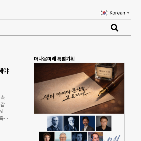
Korean
▼
Korean
▼
더나은미래 특별기획
 해야
‘측
어갑
l
 측정
 이를
 제2
PL