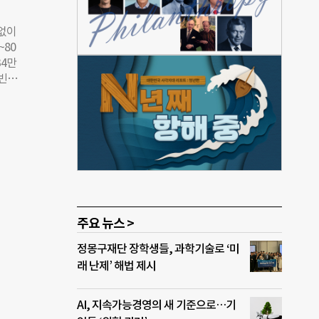
측정
사례
관없이
는
~80
주최로
34만
 함
 빈곤
인센
년).
 최태
농·
한 만
산에
연스
 고령
 3
영화
가능
았
 앞
자라
 역시
주요 뉴스 >
서 영
정몽구재단 장학생들, 과학기술로 ‘미
은 특
래 난제’ 해법 제시
안내도
 멀
시,
AI, 지속가능경영의 새 기준으로…기