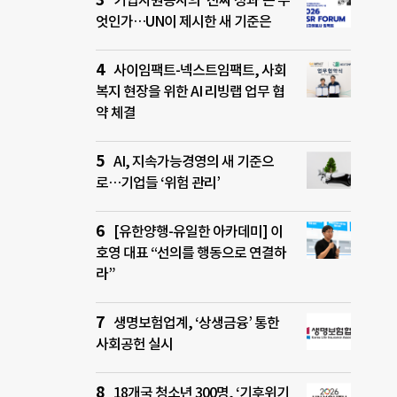
기업자원봉사의 ‘진짜 성과’는 무
엇인가…UN이 제시한 새 기준은
사이임팩트-넥스트임팩트, 사회
복지 현장을 위한 AI 리빙랩 업무 협
약 체결
AI, 지속가능경영의 새 기준으
로…기업들 ‘위험 관리’
[유한양행-유일한 아카데미] 이
호영 대표 “선의를 행동으로 연결하
라”
생명보험업계, ‘상생금융’ 통한
사회공헌 실시
18개국 청소년 300명, ‘기후위기