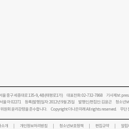
울 중구 세종대로 135-9, 4층(태평로1가) 대표전화: 02-732-7868 기사제보:
pre
울 아 02271 등록(발행)일자: 2012년 9월 25일 발행인/편집인: 김윤곤 청소년
위원회 윤리강령을 준수합니다.
Copyright 더나은미래 All rights reserved. 무
사소개
개인정보처리방침
청소년보호정책
편집규약
알립