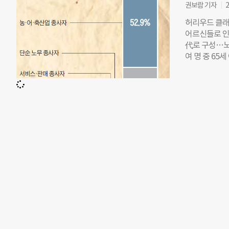
권보람 기자
2
의 이야기에 
이 화두다. 
허리우드 클래
가 스쿨 오브
어르신들로 인
CSR(기업의
代로 구성…노인
산업정책연구원
여 명 중 65
께 했다. ◇S
율은 48%로, 
티브(이하 S
고령자가 경제,
원 SK그룹 
어·축산업’ 2
큼 인센티브를
기댄 공공형 
레 ‘얼마만큼 
자 전용 영화
년간 사회적 
관)’에서 그 
성이 커져 더
다. 편집자 주
은 상영관 입
보조석도 종종 
실버영화관으로
화를 보고 있
별하거든. 우
해주고, 영화 
티플렉스에 밀