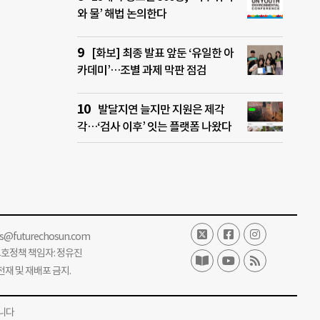
와 물’ 해법 논의한다
[화보] 최종 발표 앞둔 ‘유일한 아
카데미’…조별 과제 막판 점검
발달지연 늘지만 지원은 제각
각…‘검사 이후’ 잇는 플랫폼 나왔다
ss@futurechosun.com
보호정책 책임자: 정유진
단 전재 및 재배포 금지.
니다