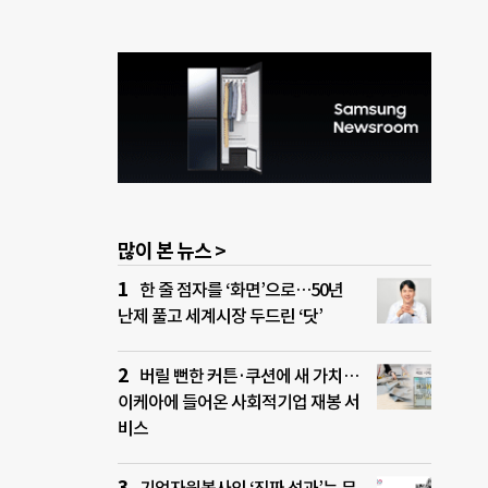
많이 본 뉴스 >
한 줄 점자를 ‘화면’으로…50년
난제 풀고 세계시장 두드린 ‘닷’
버릴 뻔한 커튼·쿠션에 새 가치…
이케아에 들어온 사회적기업 재봉 서
비스