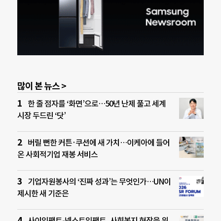
많이 본 뉴스 >
한 줄 점자를 ‘화면’으로…50년 난제 풀고 세계
시장 두드린 ‘닷’
버릴 뻔한 커튼·쿠션에 새 가치…이케아에 들어
온 사회적기업 재봉 서비스
기업자원봉사의 ‘진짜 성과’는 무엇인가…UN이
제시한 새 기준은
사이임팩트-넥스트임팩트, 사회복지 현장을 위