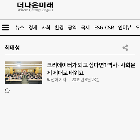
뉴스
경제
사회
환경
공익
국제
ESG·CSR
인터뷰
오
최태성
크리에이터가 되고 싶다면? 역사·사회문
제 제대로 배워요
박선하 기자
2019년 8월 28일