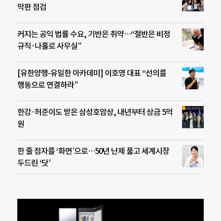
막판 점검
커지는 공익 법률 수요, 기반은 취약…“절반은 비정
규직·나홀로 사무실”
[유한양행-유일한 아카데미] 이호영 대표 “선의를
행동으로 연결하라”
한강·허준이도 받은 삼성호암상, 내년부터 상금 5억
원
한 줄 점자를 ‘화면’으로…50년 난제 풀고 세계시장
두드린 ‘닷’