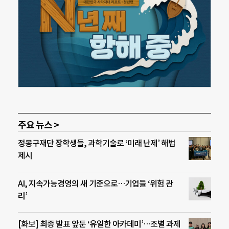
주요 뉴스 >
정몽구재단 장학생들, 과학기술로 ‘미래 난제’ 해법
제시
AI, 지속가능경영의 새 기준으로…기업들 ‘위험 관
리’
[화보] 최종 발표 앞둔 ‘유일한 아카데미’…조별 과제