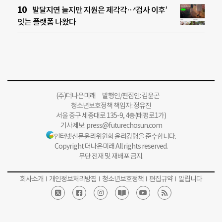
발달지연 늘지만 지원은 제각각…‘검사 이후’
잇는 플랫폼 나왔다
(주)더나은미래 발행인/편집인: 김윤곤
청소년보호정책 책임자: 정유진
서울 중구 세종대로 135-9, 4층(태평로1가)
기사제보:
press@futurechosun.com
인터넷신문윤리위원회 윤리강령을 준수합니다.
Copyright 더나은미래 All rights reserved.
무단 전재 및 재배포 금지.
회사소개
개인정보처리방침
청소년보호정책
편집규약
알립니다