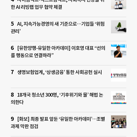
한 AI 리빙랩 업무 협약 체결
AI, 지속가능경영의 새 기준으로…기업들 ‘위험
관리’
[유한양행-유일한 아카데미] 이호영 대표 “선의
를 행동으로 연결하라”
생명보험업계, ‘상생금융’ 통한 사회공헌 실시
18개국 청소년 300명, ‘기후위기와 물’ 해법 논
의한다
[화보] 최종 발표 앞둔 ‘유일한 아카데미’…조별
과제 막판 점검