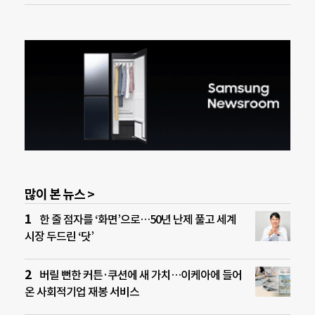
많이 본 뉴스 >
한 줄 점자를 ‘화면’으로…50년 난제 풀고 세계
시장 두드린 ‘닷’
버릴 뻔한 커튼·쿠션에 새 가치…이케아에 들어
온 사회적기업 재봉 서비스