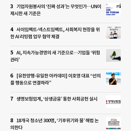
기업자원봉사의 ‘진짜 성과’는 무엇인가…UN이
제시한 새 기준은
사이임팩트-넥스트임팩트, 사회복지 현장을 위
한 AI 리빙랩 업무 협약 체결
AI, 지속가능경영의 새 기준으로…기업들 ‘위험
관리’
[유한양행-유일한 아카데미] 이호영 대표 “선의
를 행동으로 연결하라”
생명보험업계, ‘상생금융’ 통한 사회공헌 실시
18개국 청소년 300명, ‘기후위기와 물’ 해법 논
의한다