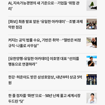
AI, 지속가능경영의 새 기준으로…기업들 ‘위험 관
리’
[화보] 최종 발표 앞둔 ‘유일한 아카데미’…조별 과제
막판 점검
커지는 공익 법률 수요, 기반은 취약…“절반은 비정
규직·나홀로 사무실”
[유한양행-유일한 아카데미] 이호영 대표 “선의를
행동으로 연결하라”
한강·허준이도 받은 삼성호암상, 내년부터 상금 5억
원
한 줄 점자를 ‘화면’으로…50년 난제 풀고 세계시장
두드린 ‘닷’