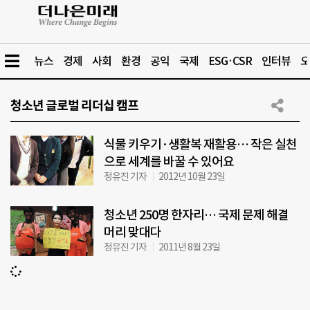
뉴스
경제
사회
환경
공익
국제
ESG·CSR
인터뷰
오
청소년 글로벌 리더십 캠프
식물 키우기·생활복 재활용… 작은 실천
으로 세계를 바꿀 수 있어요
정유진 기자
2012년 10월 23일
청소년 250명 한자리… 국제 문제 해결
머리 맞대다
정유진 기자
2011년 8월 23일