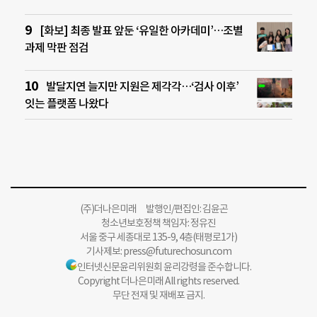
[화보] 최종 발표 앞둔 ‘유일한 아카데미’…조별
과제 막판 점검
발달지연 늘지만 지원은 제각각…‘검사 이후’
잇는 플랫폼 나왔다
(주)더나은미래 발행인/편집인: 김윤곤
청소년보호정책 책임자: 정유진
서울 중구 세종대로 135-9, 4층(태평로1가)
기사제보:
press@futurechosun.com
인터넷신문윤리위원회 윤리강령을 준수합니다.
Copyright 더나은미래 All rights reserved.
무단 전재 및 재배포 금지.