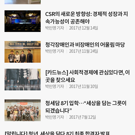
CSR의 새로운 방향성: 경제적 성장과 지
속가능성이 공존해야
박민영 기자
2017년 12월 14일
청각장애인과 비장애인의 어울림 마당
박민영 기자
2017년 11월 24일
[카드뉴스] 사회적경제에 관심있다면, 이
곳을 찾으세요
박민영 기자
2017년 11월 10일
청세담 8기 입학…“세상을 담는 그릇이
되겠습니다”
박민영 기자
2017년 7월 12일
[알립니다] 청년, 세상을 담다 8기 최종 합격자 발표