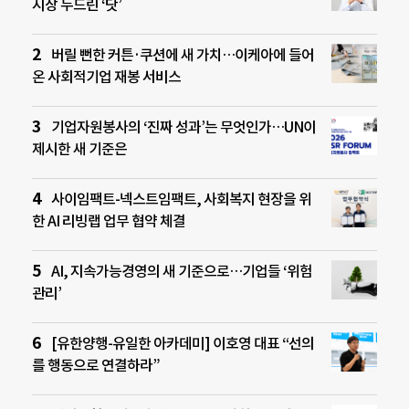
시장 두드린 ‘닷’
버릴 뻔한 커튼·쿠션에 새 가치…이케아에 들어
온 사회적기업 재봉 서비스
기업자원봉사의 ‘진짜 성과’는 무엇인가…UN이
제시한 새 기준은
사이임팩트-넥스트임팩트, 사회복지 현장을 위
한 AI 리빙랩 업무 협약 체결
AI, 지속가능경영의 새 기준으로…기업들 ‘위험
관리’
[유한양행-유일한 아카데미] 이호영 대표 “선의
를 행동으로 연결하라”