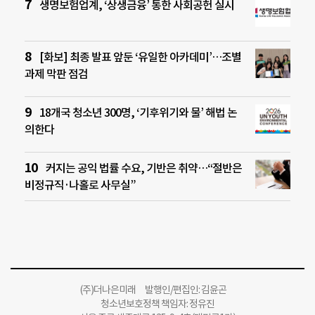
생명보험업계, ‘상생금융’ 통한 사회공헌 실시
[화보] 최종 발표 앞둔 ‘유일한 아카데미’…조별
과제 막판 점검
18개국 청소년 300명, ‘기후위기와 물’ 해법 논
의한다
커지는 공익 법률 수요, 기반은 취약…“절반은
비정규직·나홀로 사무실”
(주)더나은미래 발행인/편집인: 김윤곤
청소년보호정책 책임자: 정유진