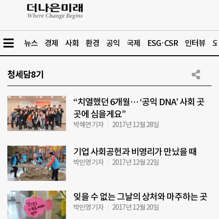
뉴스
경제
사회
환경
공익
국제
ESG·CSR
인터뷰
오
청세담8기
“치열했던 6개월… ‘공익 DNA’ 사회 곳
곳에 심을게요”
박혜연 기자
2017년 12월 28일
기업 사회공헌과 비영리가 만났을 때
박민영 기자
2017년 12월 22일
잊을 수 없는 그날의 상처와 마주하는 곳
박민영 기자
2017년 12월 20일