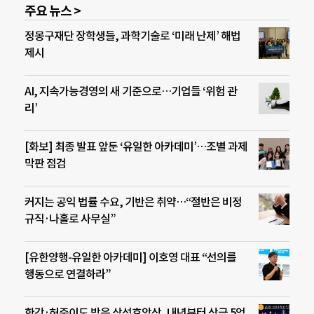
주요 뉴스 >
정몽구재단 장학생들, 과학기술로 ‘미래 난제’ 해법
제시
AI, 지속가능경영의 새 기준으로…기업들 ‘위험 관
리’
[화보] 최종 발표 앞둔 ‘유일한 아카데미’…조별 과제
막판 점검
커지는 공익 법률 수요, 기반은 취약…“절반은 비정
규직·나홀로 사무실”
[유한양행-유일한 아카데미] 이호영 대표 “선의를
행동으로 연결하라”
한강·허준이도 받은 삼성호암상, 내년부터 상금 5억