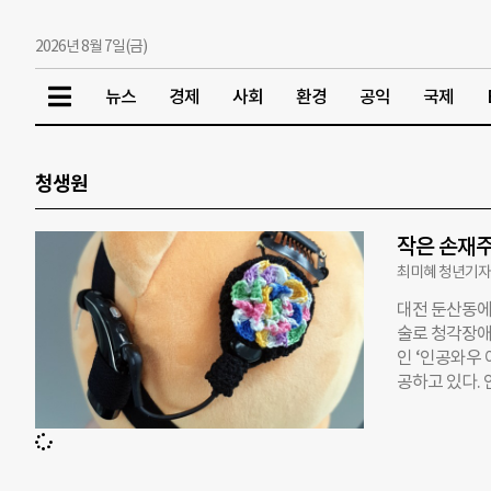
2026년 8월 7일(금)
뉴스
경제
사회
환경
공익
국제
청생원
작은 손재주
최미혜 청년기자(
대전 둔산동에
술로 청각장애
인 ‘인공와우
공하고 있다.
를 사용해도 
공 달팽이관을
어였지만, 청
심한 관심에서