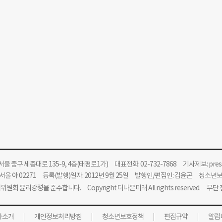
울 중구 세종대로 135-9, 4층(태평로1가) 대표전화: 02-732-7868 기사제보:
pre
울 아 02271 등록(발행)일자: 2012년 9월 25일 발행인/편집인: 김윤곤 청소년
위원회 윤리강령을 준수합니다.
Copyright 더나은미래 All rights reserved. 무
사소개
개인정보처리방침
청소년보호정책
편집규약
알립