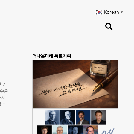
Korean
▼
Korean
▼
더나은미래 특별기획
은 기
 수술
 제
청기
 인
이디
 “세
비용