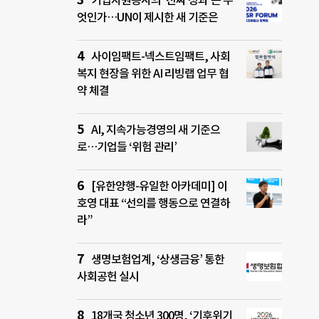
기업자원봉사의 ‘진짜 성과’는 무
엇인가…UN이 제시한 새 기준은
사이임팩트-넥스트임팩트, 사회
복지 현장을 위한 AI 리빙랩 업무 협
약 체결
AI, 지속가능경영의 새 기준으
로…기업들 ‘위험 관리’
[유한양행-유일한 아카데미] 이
호영 대표 “선의를 행동으로 연결하
라”
생명보험업계, ‘상생금융’ 통한
사회공헌 실시
18개국 청소년 300명, ‘기후위기