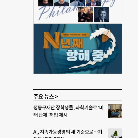
 청력
점,
 불
들이
·외부
드피스
공와우
공 달
 않도
주요 뉴스 >
정몽구재단 장학생들, 과학기술로 ‘미
래 난제’ 해법 제시
AI, 지속가능경영의 새 기준으로…기