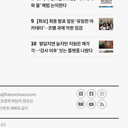
와 물’ 해법 논의한다
[화보] 최종 발표 앞둔 ‘유일한 아
카데미’…조별 과제 막판 점검
발달지연 늘지만 지원은 제각
각…‘검사 이후’ 잇는 플랫폼 나왔다
ss@futurechosun.com
보호정책 책임자: 정유진
단 전재 및 재배포 금지.
니다