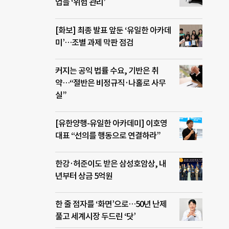
업들 ‘위험 관리’
[화보] 최종 발표 앞둔 ‘유일한 아카데
미’…조별 과제 막판 점검
커지는 공익 법률 수요, 기반은 취
약…“절반은 비정규직·나홀로 사무
실”
[유한양행-유일한 아카데미] 이호영
대표 “선의를 행동으로 연결하라”
한강·허준이도 받은 삼성호암상, 내
년부터 상금 5억원
한 줄 점자를 ‘화면’으로…50년 난제
풀고 세계시장 두드린 ‘닷’