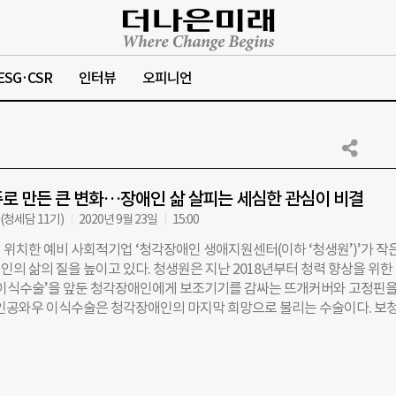
ESG·CSR
인터뷰
오피니언
로 만든 큰 변화…장애인 삶 살피는 세심한 관심이 비결
청세담 11기)
2020년 9월 23일
15:00
 위치한 예비 사회적기업 ‘청각장애인 생애지원센터(이하 ‘청생원’)’가 작
인의 삶의 질을 높이고 있다. 청생원은 지난 2018년부터 청력 향상을 위한
 이식수술’을 앞둔 청각장애인에게 보조기기를 감싸는 뜨개커버와 고정핀을
 인공와우 이식수술은 청각장애인의 마지막 희망으로 불리는 수술이다. 보
소리를 들을 수 없을 정도의 심각한 청각장애를 가진 난청인들의 달팽이관에
 심는 수술이다. 뜨개커버와 고정핀을 제공하는 것은 사소한 데서 나온 아
각장애인들의 호응은 뜨겁다. 지난 1일 화상으로 만난 조성연 청생원 대표는
 만들어진다면 작은 기술로도 누군가의 삶의 질을 높일 수 있다”고 했다. 