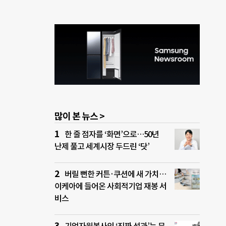
많이 본 뉴스 >
한 줄 점자를 ‘화면’으로…50년
난제 풀고 세계시장 두드린 ‘닷’
버릴 뻔한 커튼·쿠션에 새 가치…
이케아에 들어온 사회적기업 재봉 서
비스