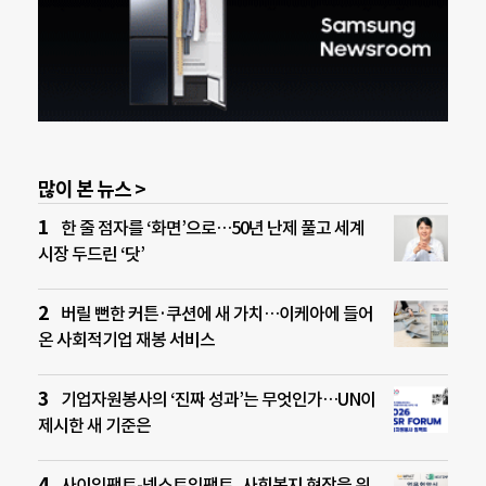
많이 본 뉴스 >
한 줄 점자를 ‘화면’으로…50년 난제 풀고 세계
시장 두드린 ‘닷’
버릴 뻔한 커튼·쿠션에 새 가치…이케아에 들어
온 사회적기업 재봉 서비스
기업자원봉사의 ‘진짜 성과’는 무엇인가…UN이
제시한 새 기준은
사이임팩트-넥스트임팩트, 사회복지 현장을 위