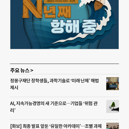
주요 뉴스 >
정몽구재단 장학생들, 과학기술로 ‘미래 난제’ 해법
제시
AI, 지속가능경영의 새 기준으로…기업들 ‘위험 관
리’
[화보] 최종 발표 앞둔 ‘유일한 아카데미’…조별 과제