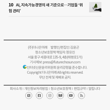
AI, 지속가능경영의 새 기준으로…기업들 ‘위
험 관리’
(주)더나은미래 발행인/편집인: 김윤곤
청소년보호정책 책임자: 정유진
서울 중구 세종대로 135-9, 4층(태평로1가)
기사제보:
press@futurechosun.com
인터넷신문윤리위원회 윤리강령을 준수합니다.
Copyright 더나은미래 All rights reserved.
무단 전재 및 재배포 금지.
회사소개
개인정보처리방침
청소년보호정책
편집규약
알립니다