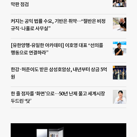
막판 점검
커지는 공익 법률 수요, 기반은 취약…“절반은 비정
규직·나홀로 사무실”
[유한양행-유일한 아카데미] 이호영 대표 “선의를
행동으로 연결하라”
한강·허준이도 받은 삼성호암상, 내년부터 상금 5억
원
한 줄 점자를 ‘화면’으로…50년 난제 풀고 세계시장
두드린 ‘닷’