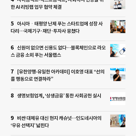
한 AI 리빙랩 업무 협약 체결
아시아ㆍ태평양 난제 푸는 스타트업에 성장 사
다리…국제기구·재단·투자사 뭉쳤다
신원이 없으면 신용도 없다…블록체인으로 라오
스 금융 소외 푸는 서울랩스
[유한양행-유일한 아카데미] 이호영 대표 “선의
를 행동으로 연결하라”
생명보험업계, ‘상생금융’ 통한 사회공헌 실시
비싼 대체유 대신 현지 캐슈넛…인도네시아의
‘우유 선택지’ 넓힌다