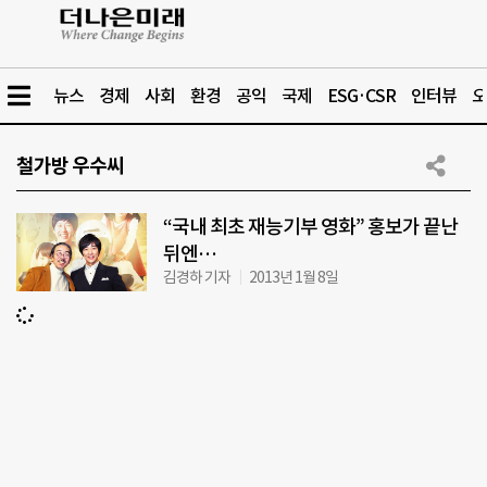
뉴스
경제
사회
환경
공익
국제
ESG·CSR
인터뷰
오
철가방 우수씨
“국내 최초 재능기부 영화” 홍보가 끝난
뒤엔…
김경하 기자
2013년 1월 8일