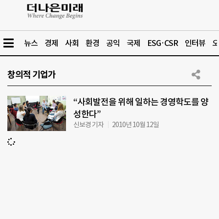
뉴스
경제
사회
환경
공익
국제
ESG·CSR
인터뷰
오
창의적 기업가
“사회발전을 위해 일하는 경영학도를 양
성한다”
신보경 기자
2010년 10월 12일