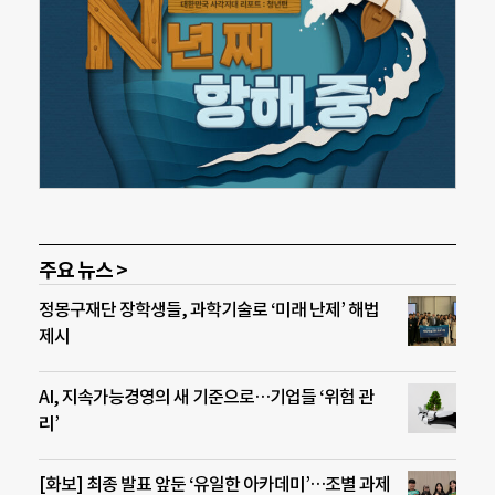
주요 뉴스 >
정몽구재단 장학생들, 과학기술로 ‘미래 난제’ 해법
제시
AI, 지속가능경영의 새 기준으로…기업들 ‘위험 관
리’
[화보] 최종 발표 앞둔 ‘유일한 아카데미’…조별 과제