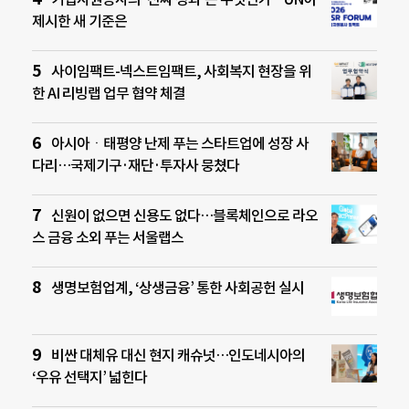
제시한 새 기준은
사이임팩트-넥스트임팩트, 사회복지 현장을 위
한 AI 리빙랩 업무 협약 체결
아시아ㆍ태평양 난제 푸는 스타트업에 성장 사
다리…국제기구·재단·투자사 뭉쳤다
신원이 없으면 신용도 없다…블록체인으로 라오
스 금융 소외 푸는 서울랩스
생명보험업계, ‘상생금융’ 통한 사회공헌 실시
비싼 대체유 대신 현지 캐슈넛…인도네시아의
‘우유 선택지’ 넓힌다