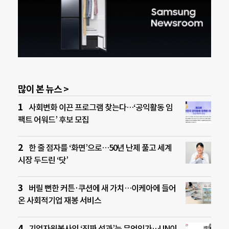
많이 본 뉴스 >
사회변화 이끈 프로그램 찾는다…‘공익활동 임
팩트 어워드’ 후보 모집
한 줄 점자를 ‘화면’으로…50년 난제 풀고 세계
시장 두드린 ‘닷’
버릴 뻔한 커튼·쿠션에 새 가치…이케아에 들어
온 사회적기업 재봉 서비스
기업자원봉사의 ‘진짜 성과’는 무엇인가…UN이