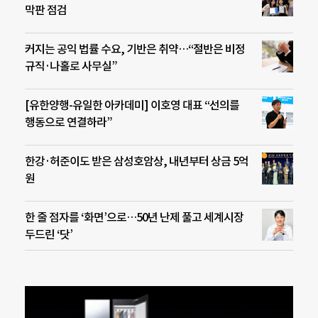
막판 점검
커지는 공익 법률 수요, 기반은 취약…“절반은 비정
규직·나홀로 사무실”
[유한양행-유일한 아카데미] 이호영 대표 “선의를
행동으로 연결하라”
한강·허준이도 받은 삼성호암상, 내년부터 상금 5억
원
한 줄 점자를 ‘화면’으로…50년 난제 풀고 세계시장
두드린 ‘닷’