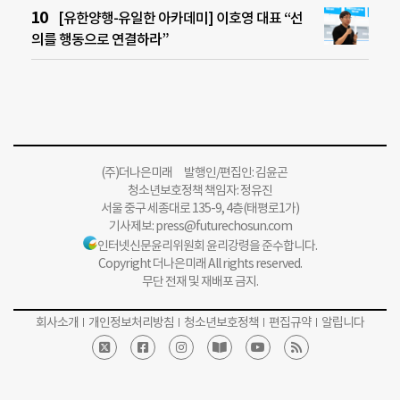
[유한양행-유일한 아카데미] 이호영 대표 “선
의를 행동으로 연결하라”
(주)더나은미래 발행인/편집인: 김윤곤
청소년보호정책 책임자: 정유진
서울 중구 세종대로 135-9, 4층(태평로1가)
기사제보:
press@futurechosun.com
인터넷신문윤리위원회 윤리강령을 준수합니다.
Copyright 더나은미래 All rights reserved.
무단 전재 및 재배포 금지.
회사소개
개인정보처리방침
청소년보호정책
편집규약
알립니다