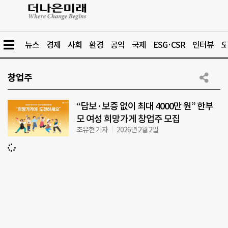
뉴스
경제
사회
환경
공익
국제
ESG·CSR
인터뷰
오
창업주
“담보·보증 없이 최대 4000만 원” 한부
모 여성 희망가게 창업주 모집
조유현 기자
2026년 2월 2일