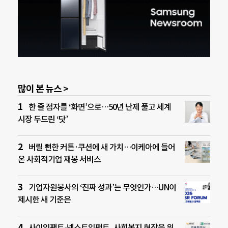
많이 본 뉴스 >
한 줄 점자를 ‘화면’으로…50년 난제 풀고 세계
시장 두드린 ‘닷’
버릴 뻔한 커튼·쿠션에 새 가치…이케아에 들어
온 사회적기업 재봉 서비스
기업자원봉사의 ‘진짜 성과’는 무엇인가…UN이
제시한 새 기준은
사이임팩트-넥스트임팩트, 사회복지 현장을 위