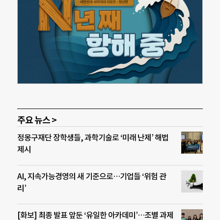
주요 뉴스 >
정몽구재단 장학생들, 과학기술로 ‘미래 난제’ 해법
제시
AI, 지속가능경영의 새 기준으로…기업들 ‘위험 관
리’
[화보] 최종 발표 앞둔 ‘유일한 아카데미’…조별 과제