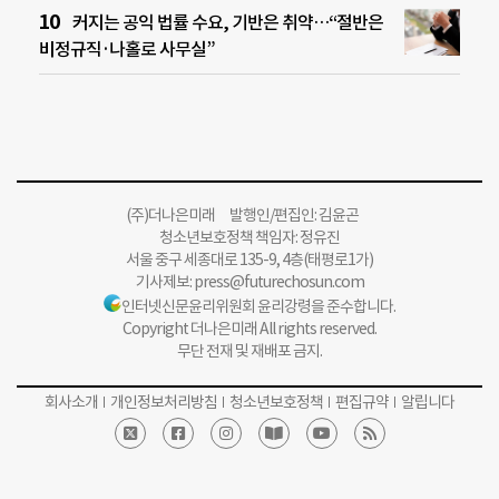
커지는 공익 법률 수요, 기반은 취약…“절반은
비정규직·나홀로 사무실”
(주)더나은미래 발행인/편집인: 김윤곤
청소년보호정책 책임자: 정유진
서울 중구 세종대로 135-9, 4층(태평로1가)
기사제보:
press@futurechosun.com
인터넷신문윤리위원회 윤리강령을 준수합니다.
Copyright 더나은미래 All rights reserved.
무단 전재 및 재배포 금지.
회사소개
개인정보처리방침
청소년보호정책
편집규약
알립니다