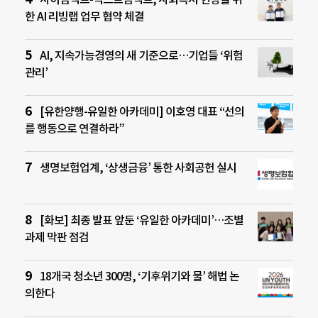
한 AI 리빙랩 업무 협약 체결
AI, 지속가능경영의 새 기준으로…기업들 ‘위험
관리’
[유한양행-유일한 아카데미] 이호영 대표 “선의
를 행동으로 연결하라”
생명보험업계, ‘상생금융’ 통한 사회공헌 실시
[화보] 최종 발표 앞둔 ‘유일한 아카데미’…조별
과제 막판 점검
18개국 청소년 300명, ‘기후위기와 물’ 해법 논
의한다