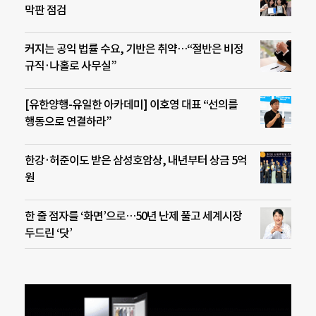
막판 점검
커지는 공익 법률 수요, 기반은 취약…“절반은 비정
규직·나홀로 사무실”
[유한양행-유일한 아카데미] 이호영 대표 “선의를
행동으로 연결하라”
한강·허준이도 받은 삼성호암상, 내년부터 상금 5억
원
한 줄 점자를 ‘화면’으로…50년 난제 풀고 세계시장
두드린 ‘닷’