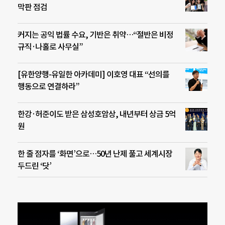
막판 점검
커지는 공익 법률 수요, 기반은 취약…“절반은 비정
규직·나홀로 사무실”
[유한양행-유일한 아카데미] 이호영 대표 “선의를
행동으로 연결하라”
한강·허준이도 받은 삼성호암상, 내년부터 상금 5억
원
한 줄 점자를 ‘화면’으로…50년 난제 풀고 세계시장
두드린 ‘닷’