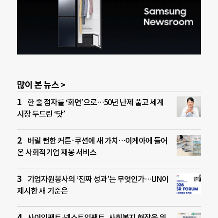
많이 본 뉴스 >
한 줄 점자를 ‘화면’으로…50년 난제 풀고 세계
시장 두드린 ‘닷’
버릴 뻔한 커튼·쿠션에 새 가치…이케아에 들어
온 사회적기업 재봉 서비스
기업자원봉사의 ‘진짜 성과’는 무엇인가…UN이
제시한 새 기준은
사이임팩트-넥스트임팩트, 사회복지 현장을 위