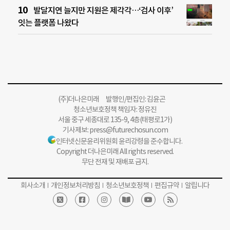
발달지연 늘지만 지원은 제각각…‘검사 이후’
잇는 플랫폼 나왔다
(주)더나은미래 발행인/편집인: 김윤곤
청소년보호정책 책임자: 정유진
서울 중구 세종대로 135-9, 4층(태평로1가)
기사제보:
press@futurechosun.com
인터넷신문윤리위원회 윤리강령을 준수합니다.
Copyright 더나은미래 All rights reserved.
무단 전재 및 재배포 금지.
회사소개
개인정보처리방침
청소년보호정책
편집규약
알립니다