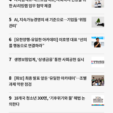
한 AI 리빙랩 업무 협약 체결
AI, 지속가능경영의 새 기준으로…기업들 ‘위험
관리’
[유한양행-유일한 아카데미] 이호영 대표 “선의
를 행동으로 연결하라”
생명보험업계, ‘상생금융’ 통한 사회공헌 실시
[화보] 최종 발표 앞둔 ‘유일한 아카데미’…조별
과제 막판 점검
18개국 청소년 300명, ‘기후위기와 물’ 해법 논
의한다