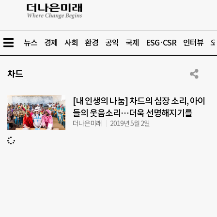
뉴스
경제
사회
환경
공익
국제
ESG·CSR
인터뷰
오
차드
[내 인생의 나눔] 차드의 심장 소리, 아이
들의 웃음소리…더욱 선명해지기를
더나은미래
2019년 5월 2일