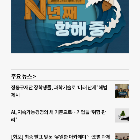
주요 뉴스 >
정몽구재단 장학생들, 과학기술로 ‘미래 난제’ 해법
제시
AI, 지속가능경영의 새 기준으로…기업들 ‘위험 관
리’
[화보] 최종 발표 앞둔 ‘유일한 아카데미’…조별 과제