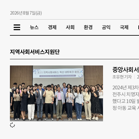
2026년 8월 7일(금)
뉴스
경제
사회
환경
공익
국제
지역사회서비스지원단
중앙사회서비
조유현 기자
2
2024년 제
전주시 치명자
했다고 10일
정 아동 교육
중앙사회서비스
스 혁신 네트
와 관련한 현
회의는 ‘지역