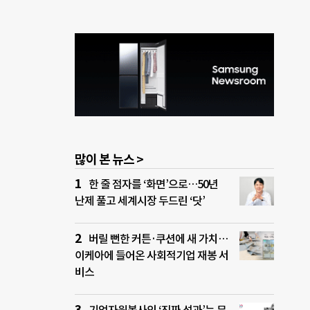
많이 본 뉴스 >
한 줄 점자를 ‘화면’으로…50년
난제 풀고 세계시장 두드린 ‘닷’
버릴 뻔한 커튼·쿠션에 새 가치…
이케아에 들어온 사회적기업 재봉 서
비스