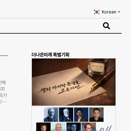
Korean
▼
Korean
▼
더나은미래 특별기획
전북
개최
소득가
이다.
회서비
비스
이번
는 주