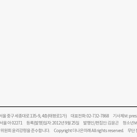
울 중구 세종대로 135-9, 4층(태평로1가) 대표전화: 02-732-7868 기사제보:
pre
울 아 02271 등록(발행)일자: 2012년 9월 25일 발행인/편집인: 김윤곤 청소년
위원회 윤리강령을 준수합니다.
Copyright 더나은미래 All rights reserved. 무