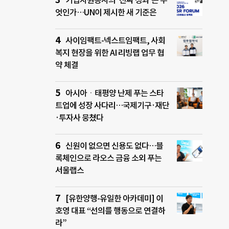
기업자원봉사의 ‘진짜 성과’는 무
엇인가…UN이 제시한 새 기준은
사이임팩트-넥스트임팩트, 사회
복지 현장을 위한 AI 리빙랩 업무 협
약 체결
아시아ㆍ태평양 난제 푸는 스타
트업에 성장 사다리…국제기구·재단
·투자사 뭉쳤다
신원이 없으면 신용도 없다…블
록체인으로 라오스 금융 소외 푸는
서울랩스
[유한양행-유일한 아카데미] 이
호영 대표 “선의를 행동으로 연결하
라”