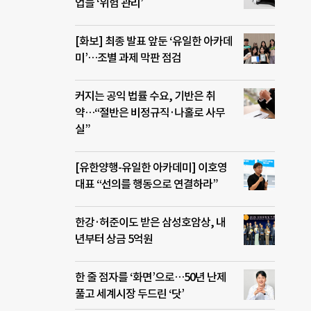
업들 ‘위험 관리’
[화보] 최종 발표 앞둔 ‘유일한 아카데
미’…조별 과제 막판 점검
커지는 공익 법률 수요, 기반은 취
약…“절반은 비정규직·나홀로 사무
실”
[유한양행-유일한 아카데미] 이호영
대표 “선의를 행동으로 연결하라”
한강·허준이도 받은 삼성호암상, 내
년부터 상금 5억원
한 줄 점자를 ‘화면’으로…50년 난제
풀고 세계시장 두드린 ‘닷’