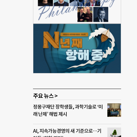
의에서
3년
 종
 및
회서비
지역사
중앙사
 지역
주요 뉴스 >
정몽구재단 장학생들, 과학기술로 ‘미
래 난제’ 해법 제시
AI, 지속가능경영의 새 기준으로…기