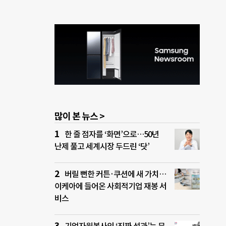
많이 본 뉴스 >
한 줄 점자를 ‘화면’으로…50년
난제 풀고 세계시장 두드린 ‘닷’
버릴 뻔한 커튼·쿠션에 새 가치…
이케아에 들어온 사회적기업 재봉 서
비스