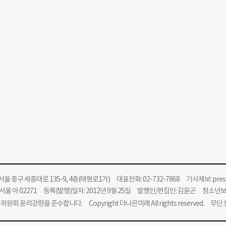
울 중구 세종대로 135-9, 4층(태평로1가) 대표전화: 02-732-7868 기사제보:
pre
울 아 02271 등록(발행)일자: 2012년 9월 25일 발행인/편집인: 김윤곤 청소년
위원회 윤리강령을 준수합니다.
Copyright 더나은미래 All rights reserved. 무