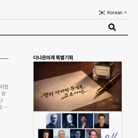
Korean
▼
Korean
▼
더나은미래 특별기획
알려졌
 창
난
로 대
정도
사회
에 원
상환해