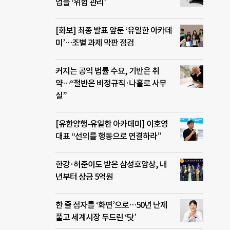
업들 ‘위험 관리’
[화보] 최종 발표 앞둔 ‘유일한 아카데
미’…조별 과제 막판 점검
커지는 공익 법률 수요, 기반은 취
약…“절반은 비정규직·나홀로 사무
실”
[유한양행-유일한 아카데미] 이호영
대표 “선의를 행동으로 연결하라”
한강·허준이도 받은 삼성호암상, 내
년부터 상금 5억원
한 줄 점자를 ‘화면’으로…50년 난제
풀고 세계시장 두드린 ‘닷’