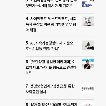
기업자원봉사의 ‘진짜 성과’는 무
엇인가…UN이 제시한 새 기준은
사이임팩트-넥스트임팩트, 사회
복지 현장을 위한 AI 리빙랩 업무 협
약 체결
AI, 지속가능경영의 새 기준으
로…기업들 ‘위험 관리’
[유한양행-유일한 아카데미] 이
호영 대표 “선의를 행동으로 연결하
라”
생명보험업계, ‘상생금융’ 통한
사회공헌 실시
18개국 청소년 300명, ‘기후위기