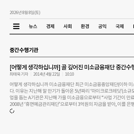
2026년 8월 8일(토)
뉴스
경제
사회
환경
공익
국제
중간수행기관
[어떻게 생각하십니까] 골 깊어진 미소금융재단 중간수
최태욱 기자
2014년 4월 22일
10:10
어떻게 생각하십니까 미소금융재단 최근 미소금융중앙재단(이하 미소
다. 이유는 지난해 말 만기가 돌아온 5년짜리 ‘마이크로크레딧'(소규
업을 돕는 A기관은 지난해 가을 미소금융으로부터 “사업 기간이 만료
2008년 ‘휴면예금관리재단’으로부터 3억원의 자금을 받아, 이를 
출해줬다. 문제는 마이크로크레딧 사업의 성격상 창업 성공률이 높지 않
다. 미소금융의 이 같은 공문은 가장 먼저 만기를 맞은 A기관을 시작
단체(CSO)는 물론, 정부 산하기관도 있었다. 이들도 상황은 비슷하
금 손실을 두고 볼 수 없는 입장”이라며 “법률적으로 충분히 검토한