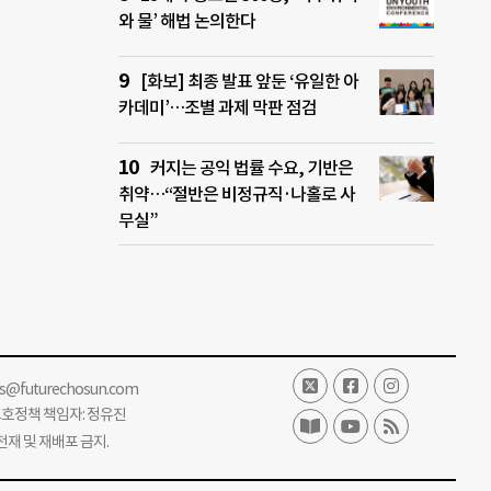
와 물’ 해법 논의한다
[화보] 최종 발표 앞둔 ‘유일한 아
카데미’…조별 과제 막판 점검
커지는 공익 법률 수요, 기반은
취약…“절반은 비정규직·나홀로 사
무실”
ss@futurechosun.com
보호정책 책임자: 정유진
단 전재 및 재배포 금지.