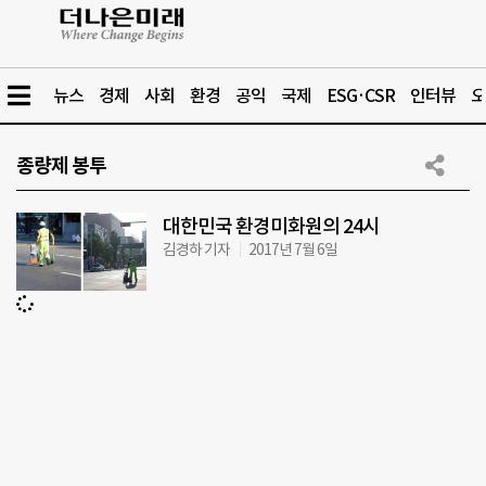
뉴스
경제
사회
환경
공익
국제
ESG·CSR
인터뷰
오
종량제 봉투
대한민국 환경미화원의 24시
김경하 기자
2017년 7월 6일