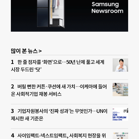
많이 본 뉴스 >
한 줄 점자를 ‘화면’으로…50년 난제 풀고 세계
시장 두드린 ‘닷’
버릴 뻔한 커튼·쿠션에 새 가치…이케아에 들어
온 사회적기업 재봉 서비스
기업자원봉사의 ‘진짜 성과’는 무엇인가…UN이
제시한 새 기준은
사이임팩트-넥스트임팩트, 사회복지 현장을 위