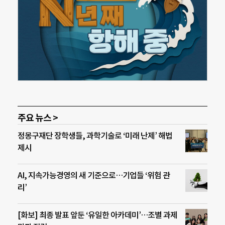
주요 뉴스 >
정몽구재단 장학생들, 과학기술로 ‘미래 난제’ 해법
제시
AI, 지속가능경영의 새 기준으로…기업들 ‘위험 관
리’
[화보] 최종 발표 앞둔 ‘유일한 아카데미’…조별 과제