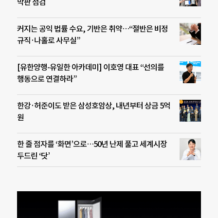
막판 점검
커지는 공익 법률 수요, 기반은 취약…“절반은 비정
규직·나홀로 사무실”
[유한양행-유일한 아카데미] 이호영 대표 “선의를
행동으로 연결하라”
한강·허준이도 받은 삼성호암상, 내년부터 상금 5억
원
한 줄 점자를 ‘화면’으로…50년 난제 풀고 세계시장
두드린 ‘닷’