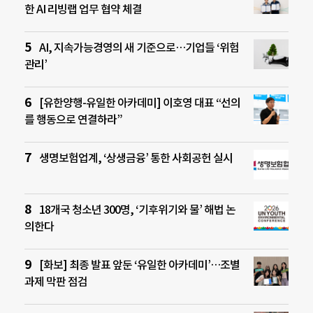
한 AI 리빙랩 업무 협약 체결
AI, 지속가능경영의 새 기준으로…기업들 ‘위험
관리’
[유한양행-유일한 아카데미] 이호영 대표 “선의
를 행동으로 연결하라”
생명보험업계, ‘상생금융’ 통한 사회공헌 실시
18개국 청소년 300명, ‘기후위기와 물’ 해법 논
의한다
[화보] 최종 발표 앞둔 ‘유일한 아카데미’…조별
과제 막판 점검