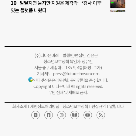
발달지연 늘지만 지원은 제각각…‘검사 이후’
잇는 플랫폼 나왔다
(주)더나은미래 발행인/편집인: 김윤곤
청소년보호정책 책임자: 정유진
서울 중구 세종대로 135-9, 4층(태평로1가)
기사제보:
press@futurechosun.com
인터넷신문윤리위원회 윤리강령을 준수합니다.
Copyright 더나은미래 All rights reserved.
무단 전재 및 재배포 금지.
회사소개
개인정보처리방침
청소년보호정책
편집규약
알립니다