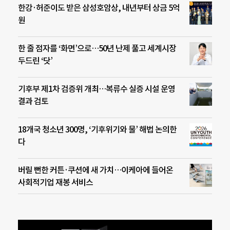
한강·허준이도 받은 삼성호암상, 내년부터 상금 5억
원
한 줄 점자를 ‘화면’으로…50년 난제 풀고 세계시장
두드린 ‘닷’
기후부 제1차 검증위 개최…복류수 실증 시설 운영
결과 검토
18개국 청소년 300명, ‘기후위기와 물’ 해법 논의한
다
버릴 뻔한 커튼·쿠션에 새 가치…이케아에 들어온
사회적기업 재봉 서비스