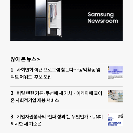
많이 본 뉴스 >
사회변화 이끈 프로그램 찾는다…‘공익활동 임
팩트 어워드’ 후보 모집
버릴 뻔한 커튼·쿠션에 새 가치…이케아에 들어
온 사회적기업 재봉 서비스
기업자원봉사의 ‘진짜 성과’는 무엇인가…UN이
제시한 새 기준은