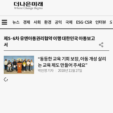
뉴스
경제
사회
환경
공익
국제
ESG·CSR
인터뷰
오
제5·6차 유엔아동권리협약 이행 대한민국 아동보고
서
“동등한 교육 기회 보장, 아동 개성 살리
는 교육 제도 만들어 주세요”
박민영 기자
2018년 11월 27일