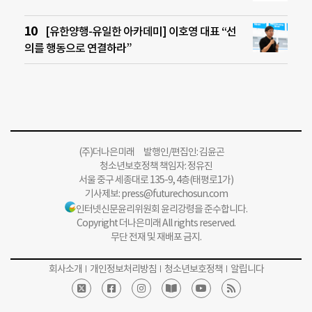
[유한양행-유일한 아카데미] 이호영 대표 “선
의를 행동으로 연결하라”
(주)더나은미래 발행인/편집인: 김윤곤
청소년보호정책 책임자: 정유진
서울 중구 세종대로 135-9, 4층(태평로1가)
기사제보:
press@futurechosun.com
인터넷신문윤리위원회 윤리강령을 준수합니다.
Copyright 더나은미래 All rights reserved.
무단 전재 및 재배포 금지.
회사소개
개인정보처리방침
청소년보호정책
알립니다