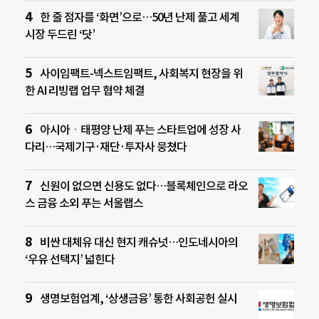
한 줄 점자를 ‘화면’으로…50년 난제 풀고 세계
시장 두드린 ‘닷’
사이임팩트-넥스트임팩트, 사회복지 현장을 위
한 AI 리빙랩 업무 협약 체결
아시아ㆍ태평양 난제 푸는 스타트업에 성장 사
다리…국제기구·재단·투자사 뭉쳤다
신원이 없으면 신용도 없다…블록체인으로 라오
스 금융 소외 푸는 서울랩스
비싼 대체유 대신 현지 캐슈넛…인도네시아의
‘우유 선택지’ 넓힌다
생명보험업계, ‘상생금융’ 통한 사회공헌 실시