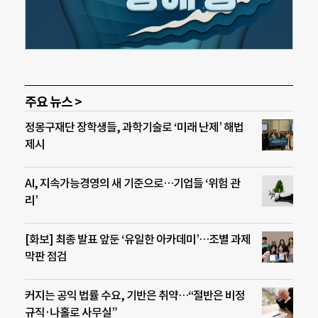
주요 뉴스 >
정몽구재단 장학생들, 과학기술로 ‘미래 난제’ 해법
제시
AI, 지속가능경영의 새 기준으로…기업들 ‘위험 관
리’
[화보] 최종 발표 앞둔 ‘유일한 아카데미’…조별 과제
막판 점검
커지는 공익 법률 수요, 기반은 취약…“절반은 비정
규직·나홀로 사무실”