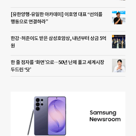
[유한양행-유일한 아카데미] 이호영 대표 “선의를
행동으로 연결하라”
한강·허준이도 받은 삼성호암상, 내년부터 상금 5억
원
한 줄 점자를 ‘화면’으로…50년 난제 풀고 세계시장
두드린 ‘닷’