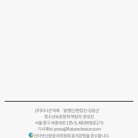
(주)더나은미래 발행인/편집인: 김윤곤
청소년보호정책 책임자: 정유진
서울 중구 세종대로 135-9, 4층(태평로1가)
기사제보:
press@futurechosun.com
인터넷신문윤리위원회 윤리강령을 준수합니다.