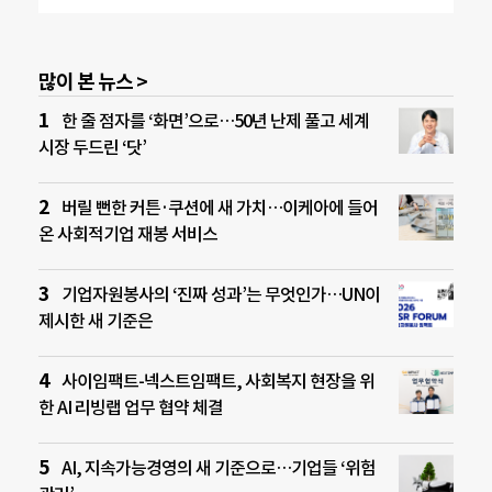
많이 본 뉴스 >
한 줄 점자를 ‘화면’으로…50년 난제 풀고 세계
시장 두드린 ‘닷’
버릴 뻔한 커튼·쿠션에 새 가치…이케아에 들어
온 사회적기업 재봉 서비스
기업자원봉사의 ‘진짜 성과’는 무엇인가…UN이
제시한 새 기준은
사이임팩트-넥스트임팩트, 사회복지 현장을 위
한 AI 리빙랩 업무 협약 체결
AI, 지속가능경영의 새 기준으로…기업들 ‘위험