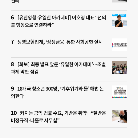
관리’
[유한양행-유일한 아카데미] 이호영 대표 “선의
를 행동으로 연결하라”
생명보험업계, ‘상생금융’ 통한 사회공헌 실시
[화보] 최종 발표 앞둔 ‘유일한 아카데미’…조별
과제 막판 점검
18개국 청소년 300명, ‘기후위기와 물’ 해법 논
의한다
커지는 공익 법률 수요, 기반은 취약…“절반은
비정규직·나홀로 사무실”