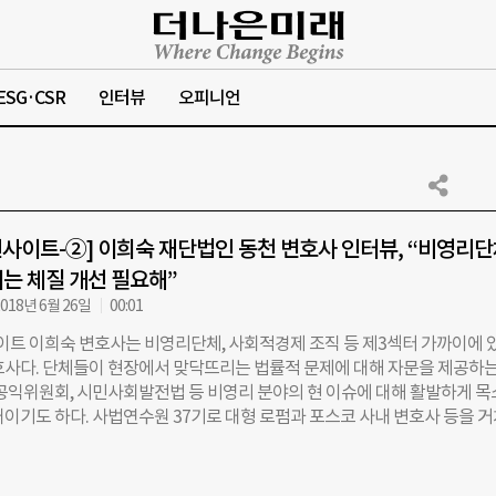
ESG·CSR
인터뷰
오피니언
인사이트-②] 이희숙 재단법인 동천 변호사 인터뷰, “비영리
는 체질 개선 필요해”
018년 6월 26일
00:01
이트 이희숙 변호사는 비영리단체, 사회적경제 조직 등 제3섹터 가까이에 
호사다. 단체들이 현장에서 맞닥뜨리는 법률적 문제에 대해 자문을 제공하는
민공익위원회, 시민사회발전법 등 비영리 분야의 현 이슈에 대해 활발하게 
커이기도 하다. 사법연수원 37기로 대형 로펌과 포스코 사내 변호사 등을 
난 2015년부터 법무법인 태평양이 설립한 ‘재단법인 동천(이하 동천)’에서
 있다. 동천은 지난 2009년 6월 설립된 이후, 난민, 이주외국인, 장애인, 
년 등 사회적 약자를 대상으로 한 법률 지원을 해왔고, 2016년에는 ‘동천N