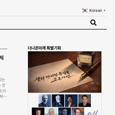
Korean
▼
Korean
▼
더나은미래 특별기획
단체
있는
 것
목소리
거쳐온
 상
탈북
PO