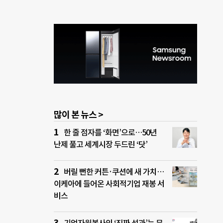
많이 본 뉴스 >
한 줄 점자를 ‘화면’으로…50년
난제 풀고 세계시장 두드린 ‘닷’
버릴 뻔한 커튼·쿠션에 새 가치…
이케아에 들어온 사회적기업 재봉 서
비스