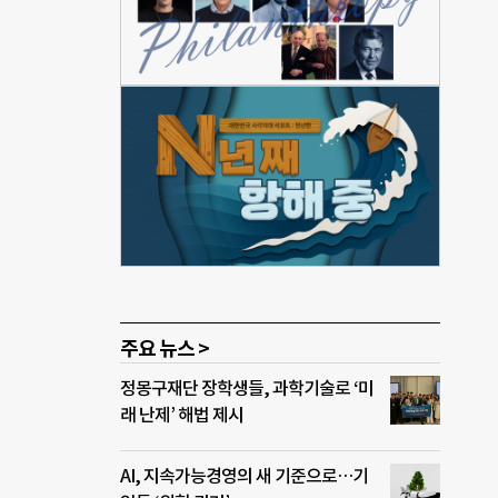
 계기
고스
호사
 관
지역
오던
경제
상의
있게
주요 뉴스 >
정몽구재단 장학생들, 과학기술로 ‘미
래 난제’ 해법 제시
AI, 지속가능경영의 새 기준으로…기