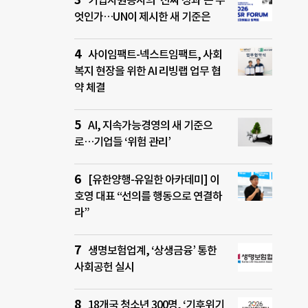
기업자원봉사의 ‘진짜 성과’는 무
엇인가…UN이 제시한 새 기준은
사이임팩트-넥스트임팩트, 사회
복지 현장을 위한 AI 리빙랩 업무 협
약 체결
AI, 지속가능경영의 새 기준으
로…기업들 ‘위험 관리’
[유한양행-유일한 아카데미] 이
호영 대표 “선의를 행동으로 연결하
라”
생명보험업계, ‘상생금융’ 통한
사회공헌 실시
18개국 청소년 300명, ‘기후위기