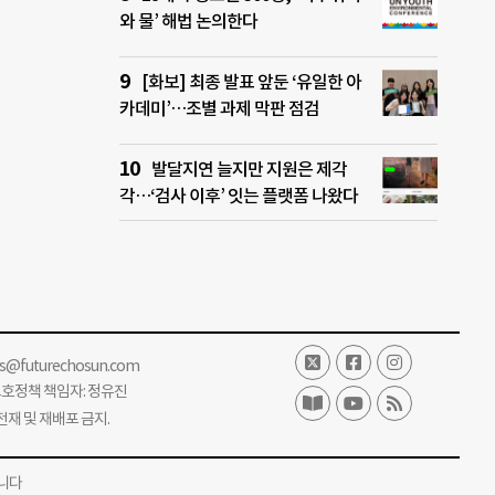
와 물’ 해법 논의한다
[화보] 최종 발표 앞둔 ‘유일한 아
카데미’…조별 과제 막판 점검
발달지연 늘지만 지원은 제각
각…‘검사 이후’ 잇는 플랫폼 나왔다
ss@futurechosun.com
보호정책 책임자: 정유진
단 전재 및 재배포 금지.
니다