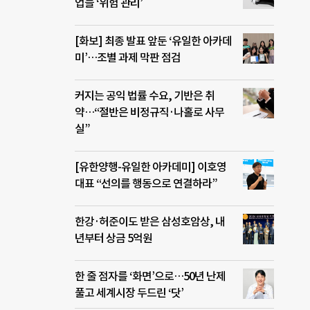
업들 ‘위험 관리’
[화보] 최종 발표 앞둔 ‘유일한 아카데
미’…조별 과제 막판 점검
커지는 공익 법률 수요, 기반은 취
약…“절반은 비정규직·나홀로 사무
실”
[유한양행-유일한 아카데미] 이호영
대표 “선의를 행동으로 연결하라”
한강·허준이도 받은 삼성호암상, 내
년부터 상금 5억원
한 줄 점자를 ‘화면’으로…50년 난제
풀고 세계시장 두드린 ‘닷’