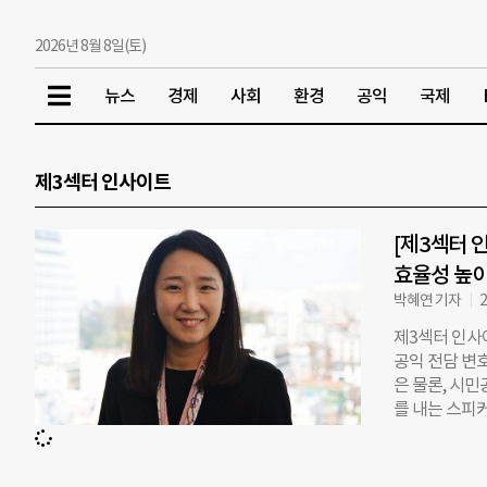
2026년 8월 8일(토)
뉴스
경제
사회
환경
공익
국제
제3섹터 인사이트
[제3섹터 
효율성 높이
박혜연 기자
2
제3섹터 인사
공익 전담 변
은 물론, 시
를 내는 스피
이 변호사는 지
임변호사를 맡고
민, 여성·청소