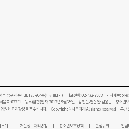
울 중구 세종대로 135-9, 4층(태평로1가) 대표전화: 02-732-7868 기사제보:
pre
울 아 02271 등록(발행)일자: 2012년 9월 25일 발행인/편집인: 김윤곤 청소년
위원회 윤리강령을 준수합니다.
Copyright 더나은미래 All rights reserved. 무
사소개
개인정보처리방침
청소년보호정책
편집규약
알립