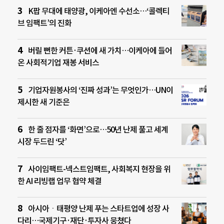
K팝 무대에 태양광, 이케아엔 수선소…‘콜렉티
브 임팩트’의 진화
버릴 뻔한 커튼·쿠션에 새 가치…이케아에 들어
온 사회적기업 재봉 서비스
기업자원봉사의 ‘진짜 성과’는 무엇인가…UN이
제시한 새 기준은
한 줄 점자를 ‘화면’으로…50년 난제 풀고 세계
시장 두드린 ‘닷’
사이임팩트-넥스트임팩트, 사회복지 현장을 위
한 AI 리빙랩 업무 협약 체결
아시아ㆍ태평양 난제 푸는 스타트업에 성장 사
다리…국제기구·재단·투자사 뭉쳤다