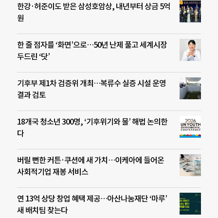
한강·허준이도 받은 삼성호암상, 내년부터 상금 5억
원
한 줄 점자를 ‘화면’으로…50년 난제 풀고 세계시장
두드린 ‘닷’
기후부 제1차 검증위 개최…복류수 실증 시설 운영
결과 검토
18개국 청소년 300명, ‘기후위기와 물’ 해법 논의한
다
버릴 뻔한 커튼·쿠션에 새 가치…이케아에 들어온
사회적기업 재봉 서비스
연 13억 상당 창업 혜택 제공…아산나눔재단 ‘마루’
새 배치팀 찾는다