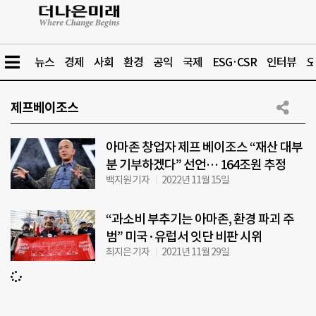
뉴스
경제
사회
환경
공익
국제
ESG·CSR
인터뷰
오
제프베이조스
아마존 창업자 제프 베이조스 “재산 대부
분 기부하겠다” 선언… 164조원 추정
백지원 기자
2022년 11월 15일
“과소비 부추기는 아마존, 환경 파괴 주
범” 미국·유럽서 잇단 비판 시위
최지은 기자
2021년 11월 29일