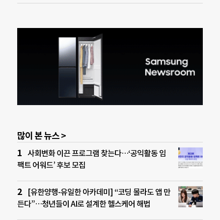
많이 본 뉴스 >
사회변화 이끈 프로그램 찾는다…‘공익활동 임
팩트 어워드’ 후보 모집
[유한양행-유일한 아카데미] “코딩 몰라도 앱 만
든다”…청년들이 AI로 설계한 헬스케어 해법