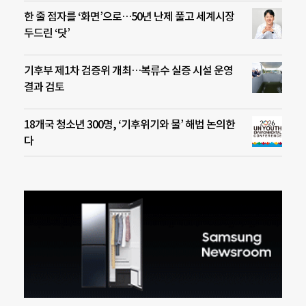
한 줄 점자를 ‘화면’으로…50년 난제 풀고 세계시장
두드린 ‘닷’
기후부 제1차 검증위 개최…복류수 실증 시설 운영
결과 검토
18개국 청소년 300명, ‘기후위기와 물’ 해법 논의한
다