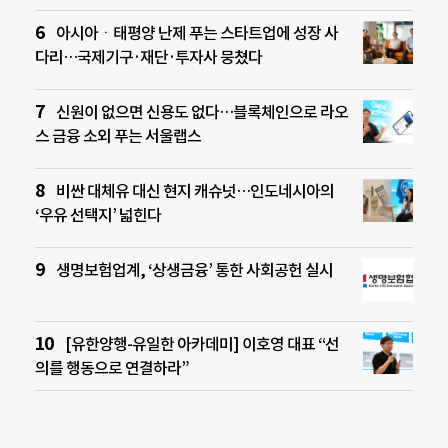
아시아ㆍ태평양 난제 푸는 스타트업에 성장 사
다리…국제기구·재단·투자사 뭉쳤다
신원이 없으면 신용도 없다…블록체인으로 라오
스 금융 소외 푸는 서울랩스
비싼 대체유 대신 현지 캐슈넛…인도네시아의
‘우유 선택지’ 넓힌다
생명보험업계, ‘상생금융’ 통한 사회공헌 실시
[유한양행-유일한 아카데미] 이호영 대표 “선
의를 행동으로 연결하라”