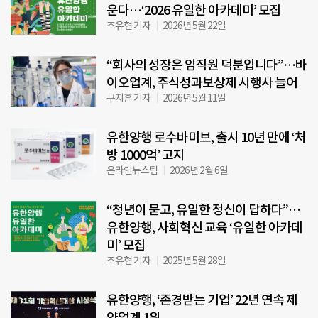
운다…‘2026 유일한 아카데미’ 모집
조유현 기자
2026년 5월 22일
“회사의 성장은 임직원 덕분입니다”…바
이오업계, 주식성과보상제 시행사 늘어
구지훈 기자
2026년 5월 11일
유한양행 로수바미브, 출시 10년 만에 ‘처
방 1000억’ 고지
온라인뉴스팀
2026년 2월 6일
“청년이 묻고, 유일한 정신이 답하다”…
유한양행, 사회혁신 교육 ‘유일한 아카데
미’ 모집
조유현 기자
2025년 5월 28일
유한양행, ‘존경받는 기업’ 22년 연속 제
약업계 1위