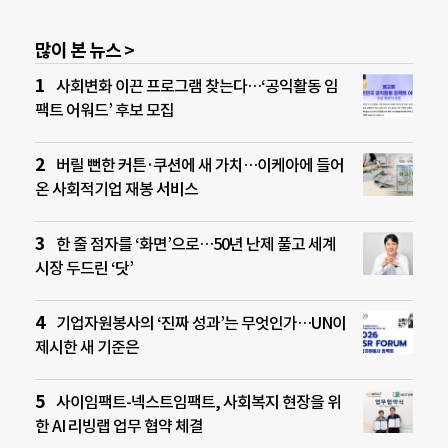
많이 본 뉴스 >
사회변화 이끈 프로그램 찾는다…‘공익활동 임
팩트 어워드’ 후보 모집
버릴 뻔한 커튼·쿠션에 새 가치…이케아에 들어
온 사회적기업 재봉 서비스
한 줄 점자를 ‘화면’으로…50년 난제 풀고 세계
시장 두드린 ‘닷’
기업자원봉사의 ‘진짜 성과’는 무엇인가…UN이
제시한 새 기준은
사이임팩트-넥스트임팩트, 사회복지 현장을 위
한 AI 리빙랩 업무 협약 체결