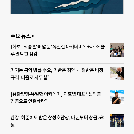
주요 뉴스 >
[화보] 최종 발표 앞둔 ‘유일한 아카데미’…6개 조 솔
루션 막판 점검
커지는 공익 법률 수요, 기반은 취약…“절반은 비정
규직·나홀로 사무실”
[유한양행-유일한 아카데미] 이호영 대표 “선의를
행동으로 연결하라”
한강·허준이도 받은 삼성호암상, 내년부터 상금 5억
원