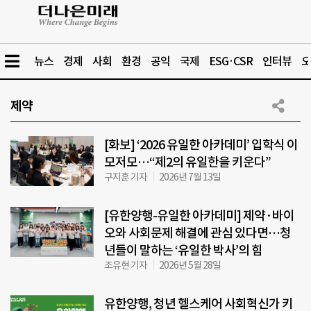
뉴스
경제
사회
환경
공익
국제
ESG·CSR
인터뷰
오
제약
[화보] ‘2026 유일한 아카데미’ 입학식 이
모저모…“제2의 유일한을 키운다”
구지훈 기자
2026년 7월 13일
[유한양행-유일한 아카데미] 제약·바이
오와 사회문제 해결에 관심 있다면…청
년들이 말하는 ‘유일한 박사’의 힘
조유현 기자
2026년 5월 28일
유한양행, 청년 헬스케어 사회혁신가 키