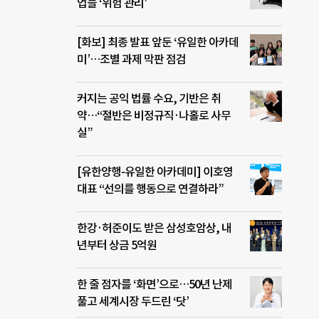
서비
업들 ‘위험 관리’
쟁력을
줄이
[화보] 최종 발표 앞둔 ‘유일한 아카데
삼성전
미’…조별 과제 막판 점검
 회사
다는
기술을
커지는 공익 법률 수요, 기반은 취
노태문
약…“절반은 비정규직·나홀로 사무
실”
[유한양행-유일한 아카데미] 이호영
대표 “선의를 행동으로 연결하라”
한강·허준이도 받은 삼성호암상, 내
년부터 상금 5억원
한 줄 점자를 ‘화면’으로…50년 난제
풀고 세계시장 두드린 ‘닷’