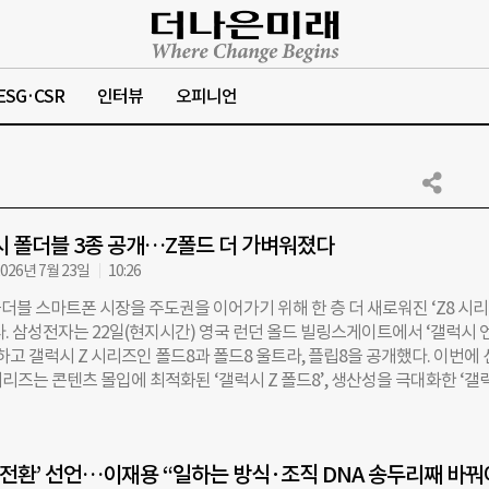
ESG·CSR
인터뷰
오피니언
시 폴더블 3종 공개…Z폴드 더 가벼워졌다
026년 7월 23일
10:26
더블 스마트폰 시장을 주도권을 이어가기 위해 한 층 더 새로워진 ‘Z8 시리
다. 삼성전자는 22일(현지시간) 영국 런던 올드 빌링스게이트에서 ‘갤럭시 
최하고 갤럭시 Z 시리즈인 폴드8과 폴드8 울트라, 플립8을 공개했다. 이번에
시리즈는 콘텐츠 몰입에 최적화된 ‘갤럭시 Z 폴드8’, 생산성을 극대화한 ‘갤
라’, 개성 표현과 AI 경험에 최적화된 ‘갤럭시 Z 플립8’ 등 3종으로 라인업이
 Z 폴드8은 폴더블 스마트폰의 새로운 기준을 보여주는 화면 크기와 비율로,
적인 사용 편의성을 제공하고 펼쳤을 때 콘텐츠 감상에 최적화한 제품이다.
I 대전환’ 선언…이재용 “일하는 방식·조직 DNA 송두리째 바꿔
138.4mm(5.5형, 10:16 비율) 커버 화면은 메시지, 소셜 미디어, 숏폼 영상 