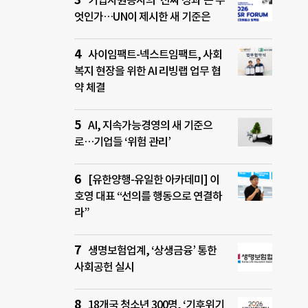
기업자원봉사의 ‘진짜 성과’는 무
엇인가…UN이 제시한 새 기준은
사이임팩트-넥스트임팩트, 사회
복지 현장을 위한 AI 리빙랩 업무 협
약 체결
AI, 지속가능경영의 새 기준으
로…기업들 ‘위험 관리’
[유한양행-유일한 아카데미] 이
호영 대표 “선의를 행동으로 연결하
라”
생명보험업계, ‘상생금융’ 통한
사회공헌 실시
18개국 청소년 300명, ‘기후위기