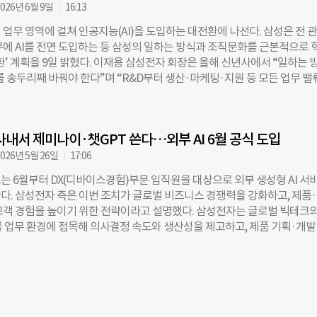
고, 펼쳤을 때 193.2mm (7.6형, 4:3 비율) 메인 화면은 영상, 독서, 게임, 
026년 6월 9일
16:13
콘텐츠를 더욱 몰입감 있게 즐길 수 있도록 설계됐다. 특히 4:3 화면 비율은
업무 영역에 걸쳐 인공지능(AI)을 도입하는 대전환에 나선다. 삼성은 전 
상 재생 시 위아래에 생기는 불필요한 여백을 대폭 줄여 대화면 폴더블 디
무에 AI를 전면 도입하는 등 삼성의 일하는 방식과 조직문화를 근본적으로 
대화한다. 또한 폴드8은 역대 폴드 제품 중 가장 가벼운 201g의 무게에
전환’ 계획을 9일 밝혔다. 이재용 삼성전자 회장은 올해 신년사에서 “일하는 
 배터리를 탑재해 눈길을 끈다. 폴드8 울트라는 갤럭시 최상위 제품을 의미하는
를 송두리째 바꿔야 한다”며 “R&D부터 생산·마케팅·지원 등 모든 업무 밸
폴더블 라인업에 적용한 제품이다. 203.1mm(8형) 메인 화면은 넓은 작업 
목해야 한다”고 강조했다. 앞서 삼성은 1990년대 디지털 전환이라는 거대한
티태스킹에 최적화됐으며, 이를 통해 생산성을 한층 높였다. 두께는 4.1mm
제적 변화와 과감한 투자를 통해 ‘내수시장’에서 벗어나 글로벌 기업으로 
 제품 중 가장 얇다. 플립8 역시 이전에 출시됐던 플립 제품
를 맞아 삼성은 업무의 모든 과정에 AI를 도입하는 것은 물론, 사장단과 임원, 
사내서 제미나이·챗GPT 쓴다…외부 AI 6월 공식 도입
식과 조직문화 등 조직 DNA 자체를 AI 중심으로 탈바꿈하는 대혁신에 나
는 환경 속에서 비즈니스 경쟁력을 높이기 위해 전 관계사를 대상으로 6월
026년 5월 26일
17:06
emini)와 챗GPT(ChatGPT), 클로드(Claude) 등 외부 생성형 AI 서비스
는 6월부터 DX(디바이스경험)부문 임직원을 대상으로 외부 생성형 AI 서
 관계사 전체 사장단을 대상으로는 AI 집중교육인 ‘인공지능 전환(AX) 부
다. 삼성전자 측은 이번 조치가 글로벌 비즈니스 경쟁력을 강화하고, 제품
. ‘CEO의 AI 문해력이 AX의 성패를 결정한다’는 인식 아래 경영진부터 AI
고객 경험을 높이기 위한 전략이라고 설명했다. 삼성전자는 글로벌 빅테크의
무에 체화하는 실습형 교육을 진행한다는 취지다. 사장단은 AX 부트캠프에
I를 업무 환경에 접목해 의사결정 속도와 생산성을 제고하고, 제품 기획·개발
 선포할 예정이다. 글로벌 산업 패러다임이 AI 중심으로 재편되는 상황에서
한 영역에서 시장 변화에 보다 신속하게 대응한다는 방침이다. 동시에 자체
고방식을 바꾸지 못하면 어떤 기업도 순식간에 도태될 수 있다는 위기의식이
삼성 가우스(Samsung Gauss)’도 지속 고도화해 외부 AI와의 시너지도 기대
다. 삼성 관계자는 “삼성은 디지털 전환, 모바일 전환 등 거대한 변화와 위
해 4~5월 임직원 2,500명을 대상으로 제미나이(Gemini), 챗GPT(ChatGP
전과 혁신으로 초일류 글로벌 기업으로 도약했다”면서 “‘AI 대전환’은 ‘AI
de) 등 주요 생성형 AI 서비스에 대한 현장 검증(PoC)을 진행했다. 이후 선
체계 검토를 거쳐 서비스 도입을 결정했으며, 보안 교육을 이수한 임직원에