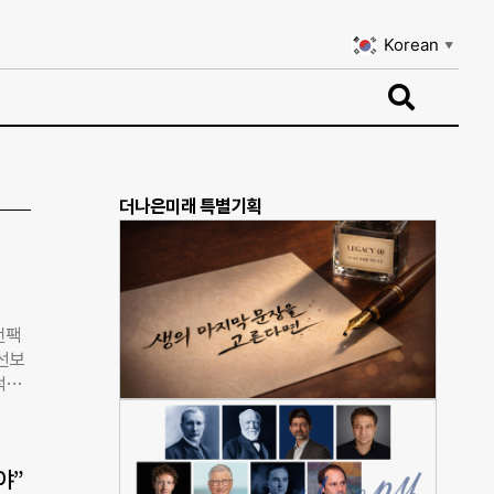
Korean
▼
Korean
▼
더나은미래 특별기획
언팩
 선보
럭시
 확대
 접
 폴드
야”
등 일