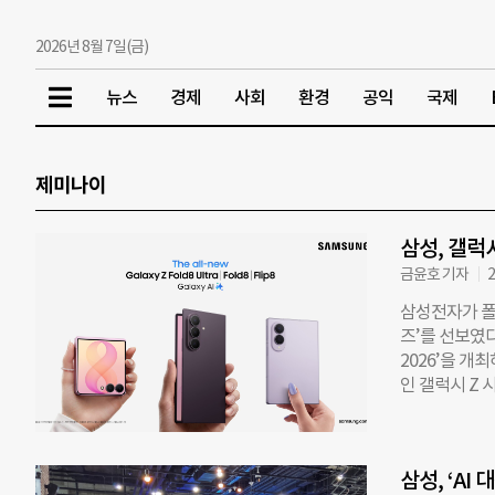
2026년 8월 7일(금)
뉴스
경제
사회
환경
공익
국제
제미나이
삼성, 갤럭
금윤호 기자
2
삼성전자가 폴
즈’를 선보였
2026’을 개
인 갤럭시 Z 
Z 폴드8 울트
됐다. 갤럭시
었을 때 일상
삼성, ‘A
8은 접었을 때 