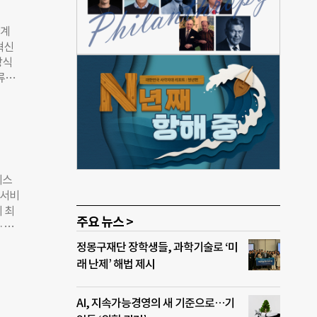
웹 서
 다양
관계
스플레
혁신
방식
 ‘울
류체
공간
 변
에 불
도약했
직원
섰다.
 중
를 도
비스
트 캠
·서비
를 직
 최
서 공
주요 뉴스 >
·마
 일하
 개발
정몽구재단 장학생들, 과학기술로 ‘미
 담
하고
래 난제’ 해법 제시
기 속
T),
 네이
호도
AI, 지속가능경영의 새 기준으로…기
게만