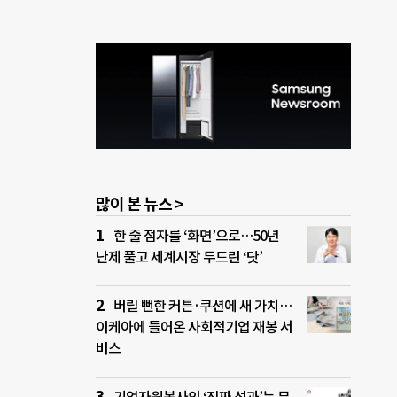
많이 본 뉴스 >
한 줄 점자를 ‘화면’으로…50년
난제 풀고 세계시장 두드린 ‘닷’
버릴 뻔한 커튼·쿠션에 새 가치…
이케아에 들어온 사회적기업 재봉 서
비스