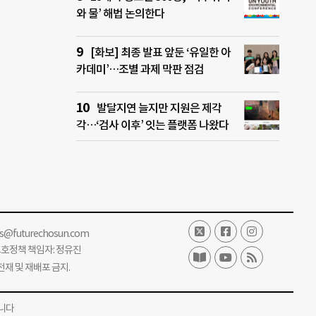
와 물’ 해법 논의한다
[화보] 최종 발표 앞둔 ‘유일한 아
카데미’…조별 과제 막판 점검
발달지연 늘지만 지원은 제각
각…‘검사 이후’ 잇는 플랫폼 나왔다
ss@futurechosun.com
보호정책 책임자: 정유진
단 전재 및 재배포 금지.
니다