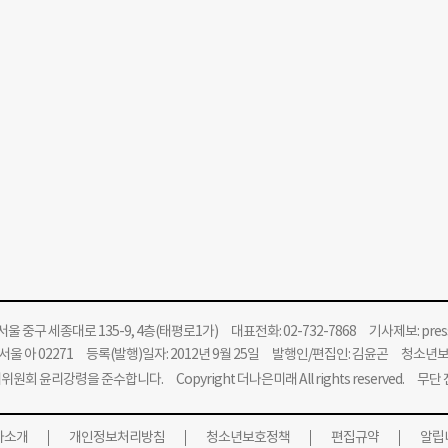
울 중구 세종대로 135-9, 4층(태평로1가) 대표전화: 02-732-7868 기사제보:
pre
울 아 02271 등록(발행)일자: 2012년 9월 25일 발행인/편집인: 김윤곤 청소년
위원회 윤리강령을 준수합니다.
Copyright 더나은미래 All rights reserved. 무
사소개
개인정보처리방침
청소년보호정책
편집규약
알립