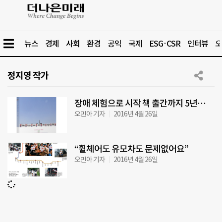
뉴스
경제
사회
환경
공익
국제
ESG·CSR
인터뷰
오
정지영 작가
장애 체험으로 시작 책 출간까지 5년…
오민아 기자
2016년 4월 26일
“휠체어도 유모차도 문제없어요”
오민아 기자
2016년 4월 26일