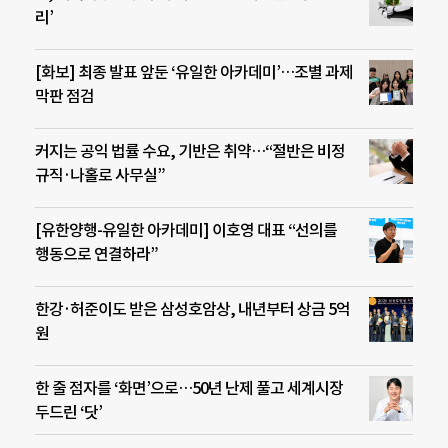
리’
[화보] 최종 발표 앞둔 ‘유일한 아카데미’…조별 과제
막판 점검
커지는 공익 법률 수요, 기반은 취약…“절반은 비정
규직·나홀로 사무실”
[유한양행-유일한 아카데미] 이호영 대표 “선의를
행동으로 연결하라”
한강·허준이도 받은 삼성호암상, 내년부터 상금 5억
원
한 줄 점자를 ‘화면’으로…50년 난제 풀고 세계시장
두드린 ‘닷’