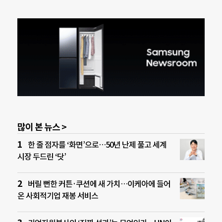
많이 본 뉴스 >
한 줄 점자를 ‘화면’으로…50년 난제 풀고 세계
시장 두드린 ‘닷’
버릴 뻔한 커튼·쿠션에 새 가치…이케아에 들어
온 사회적기업 재봉 서비스