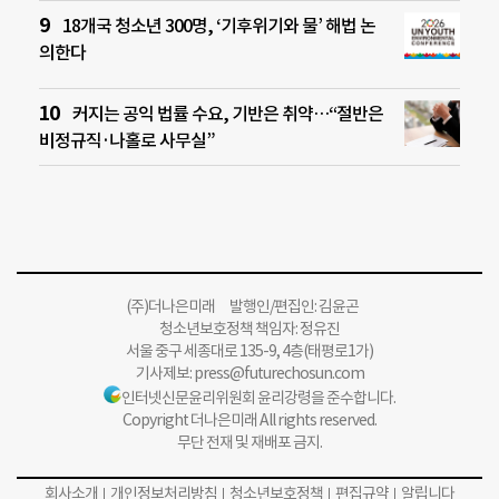
18개국 청소년 300명, ‘기후위기와 물’ 해법 논
의한다
커지는 공익 법률 수요, 기반은 취약…“절반은
비정규직·나홀로 사무실”
(주)더나은미래 발행인/편집인: 김윤곤
청소년보호정책 책임자: 정유진
서울 중구 세종대로 135-9, 4층(태평로1가)
기사제보:
press@futurechosun.com
인터넷신문윤리위원회 윤리강령을 준수합니다.
Copyright 더나은미래 All rights reserved.
무단 전재 및 재배포 금지.
회사소개
개인정보처리방침
청소년보호정책
편집규약
알립니다