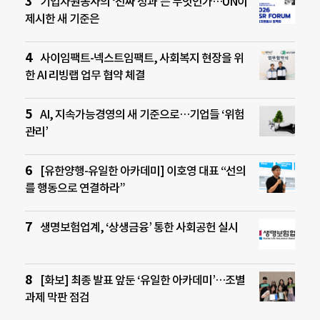
기업자원봉사의 ‘진짜 성과’는 무엇인가…UN이
제시한 새 기준은
사이임팩트-넥스트임팩트, 사회복지 현장을 위
한 AI 리빙랩 업무 협약 체결
AI, 지속가능경영의 새 기준으로…기업들 ‘위험
관리’
[유한양행-유일한 아카데미] 이호영 대표 “선의
를 행동으로 연결하라”
생명보험업계, ‘상생금융’ 통한 사회공헌 실시
[화보] 최종 발표 앞둔 ‘유일한 아카데미’…조별
과제 막판 점검