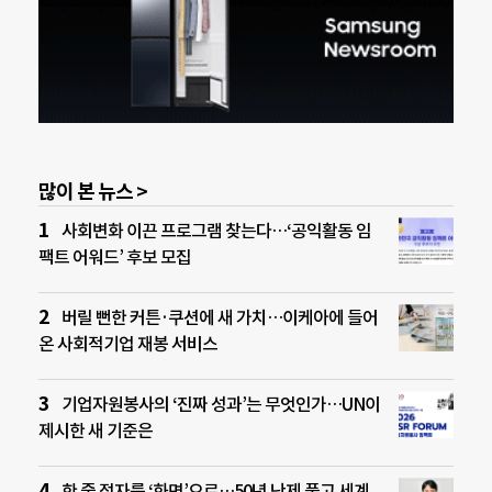
많이 본 뉴스 >
사회변화 이끈 프로그램 찾는다…‘공익활동 임
팩트 어워드’ 후보 모집
버릴 뻔한 커튼·쿠션에 새 가치…이케아에 들어
온 사회적기업 재봉 서비스
기업자원봉사의 ‘진짜 성과’는 무엇인가…UN이
제시한 새 기준은
한 줄 점자를 ‘화면’으로…50년 난제 풀고 세계