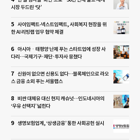
시장 두드린 ‘닷’
사이임팩트-넥스트임팩트, 사회복지 현장을 위
한 AI 리빙랩 업무 협약 체결
아시아ㆍ태평양 난제 푸는 스타트업에 성장 사
다리…국제기구·재단·투자사 뭉쳤다
신원이 없으면 신용도 없다…블록체인으로 라오
스 금융 소외 푸는 서울랩스
비싼 대체유 대신 현지 캐슈넛…인도네시아의
‘우유 선택지’ 넓힌다
생명보험업계, ‘상생금융’ 통한 사회공헌 실시