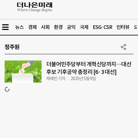
뉴스
경제
사회
환경
공익
국제
ESG·CSR
인터뷰
오
정주원
더불어민주당부터 개혁신당까지…대선
후보 기후공약 총정리 [6·3 대선]
채예빈 기자
2025년 5월 9일