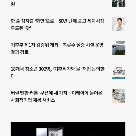
원
한 줄 점자를 ‘화면’으로…50년 난제 풀고 세계시장
두드린 ‘닷’
기후부 제1차 검증위 개최…복류수 실증 시설 운영
결과 검토
18개국 청소년 300명, ‘기후위기와 물’ 해법 논의한
다
버릴 뻔한 커튼·쿠션에 새 가치…이케아에 들어온
사회적기업 재봉 서비스