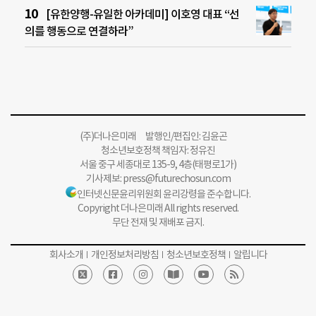
[유한양행-유일한 아카데미] 이호영 대표 “선
의를 행동으로 연결하라”
(주)더나은미래 발행인/편집인: 김윤곤
청소년보호정책 책임자: 정유진
서울 중구 세종대로 135-9, 4층(태평로1가)
기사제보:
press@futurechosun.com
인터넷신문윤리위원회 윤리강령을 준수합니다.
Copyright 더나은미래 All rights reserved.
무단 전재 및 재배포 금지.
회사소개
개인정보처리방침
청소년보호정책
알립니다