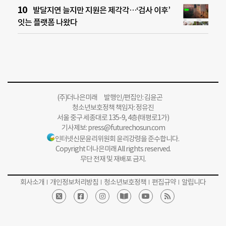
발달지연 늘지만 지원은 제각각…‘검사 이후’
잇는 플랫폼 나왔다
(주)더나은미래 발행인/편집인: 김윤곤
청소년보호정책 책임자: 정유진
서울 중구 세종대로 135-9, 4층(태평로1가)
기사제보:
press@futurechosun.com
인터넷신문윤리위원회 윤리강령을 준수합니다.
Copyright 더나은미래 All rights reserved.
무단 전재 및 재배포 금지.
회사소개
개인정보처리방침
청소년보호정책
편집규약
알립니다