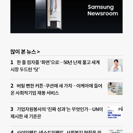
많이 본 뉴스 >
한 줄 점자를 ‘화면’으로…50년 난제 풀고 세계
시장 두드린 ‘닷’
버릴 뻔한 커튼·쿠션에 새 가치…이케아에 들어
온 사회적기업 재봉 서비스
기업자원봉사의 ‘진짜 성과’는 무엇인가…UN이
제시한 새 기준은
사이임팩트-넥스트임팩트, 사회복지 현장을 위