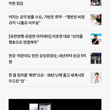
막판 점검
커지는 공익 법률 수요, 기반은 취약…“절반은 비정
규직·나홀로 사무실”
[유한양행-유일한 아카데미] 이호영 대표 “선의를
행동으로 연결하라”
한강·허준이도 받은 삼성호암상, 내년부터 상금 5억
원
한 줄 점자를 ‘화면’으로…50년 난제 풀고 세계시장
두드린 ‘닷’