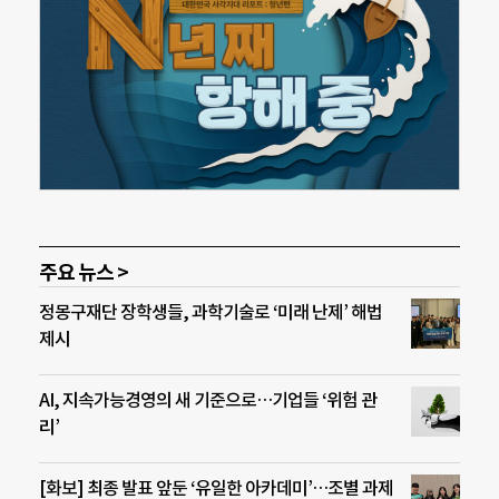
주요 뉴스 >
정몽구재단 장학생들, 과학기술로 ‘미래 난제’ 해법
제시
AI, 지속가능경영의 새 기준으로…기업들 ‘위험 관
리’
[화보] 최종 발표 앞둔 ‘유일한 아카데미’…조별 과제