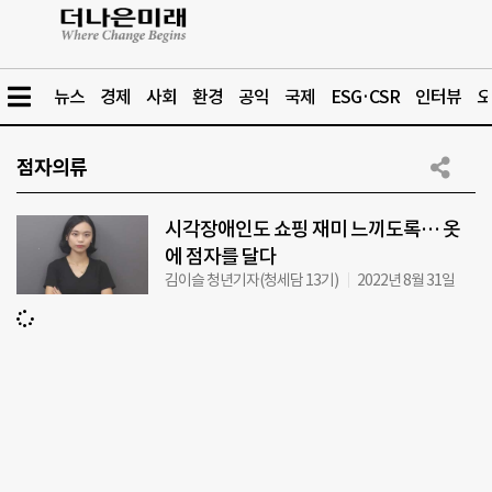
뉴스
경제
사회
환경
공익
국제
ESG·CSR
인터뷰
오
점자의류
시각장애인도 쇼핑 재미 느끼도록… 옷
에 점자를 달다
김이슬 청년기자(청세담 13기)
2022년 8월 31일