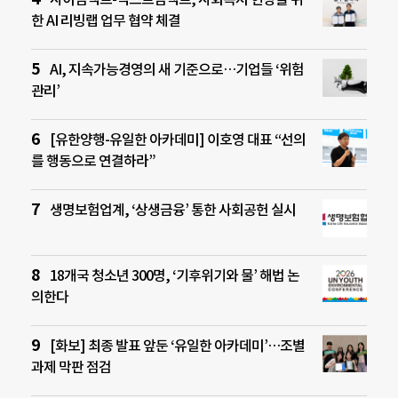
한 AI 리빙랩 업무 협약 체결
AI, 지속가능경영의 새 기준으로…기업들 ‘위험
관리’
[유한양행-유일한 아카데미] 이호영 대표 “선의
를 행동으로 연결하라”
생명보험업계, ‘상생금융’ 통한 사회공헌 실시
18개국 청소년 300명, ‘기후위기와 물’ 해법 논
의한다
[화보] 최종 발표 앞둔 ‘유일한 아카데미’…조별
과제 막판 점검