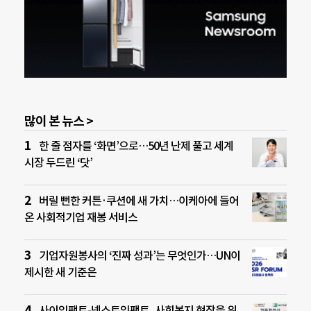
많이 본 뉴스 >
한 줄 점자를 ‘화면’으로…50년 난제 풀고 세계
시장 두드린 ‘닷’
버릴 뻔한 커튼·쿠션에 새 가치…이케아에 들어
온 사회적기업 재봉 서비스
기업자원봉사의 ‘진짜 성과’는 무엇인가…UN이
제시한 새 기준은
사이임팩트-넥스트임팩트, 사회복지 현장을 위