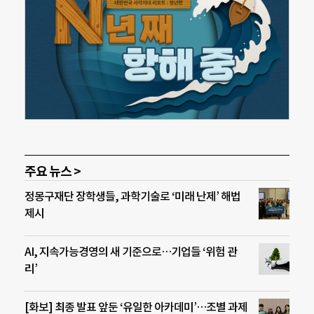
주요 뉴스 >
정몽구재단 장학생들, 과학기술로 ‘미래 난제’ 해법
제시
AI, 지속가능경영의 새 기준으로…기업들 ‘위험 관
리’
[화보] 최종 발표 앞둔 ‘유일한 아카데미’…조별 과제