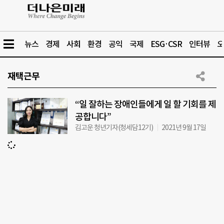
뉴스
경제
사회
환경
공익
국제
ESG·CSR
인터뷰
오
재택근무
“일 잘하는 장애인들에게 일 할 기회를 제
공합니다”
김고운 청년기자(청세담12기)
2021년 9월 17일