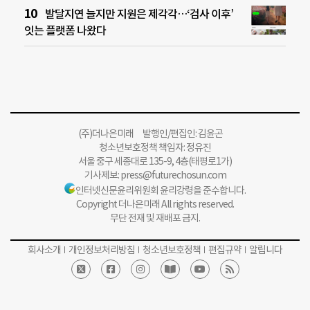
발달지연 늘지만 지원은 제각각…‘검사 이후’
잇는 플랫폼 나왔다
(주)더나은미래 발행인/편집인: 김윤곤
청소년보호정책 책임자: 정유진
서울 중구 세종대로 135-9, 4층(태평로1가)
기사제보:
press@futurechosun.com
인터넷신문윤리위원회 윤리강령을 준수합니다.
Copyright 더나은미래 All rights reserved.
무단 전재 및 재배포 금지.
회사소개
개인정보처리방침
청소년보호정책
편집규약
알립니다