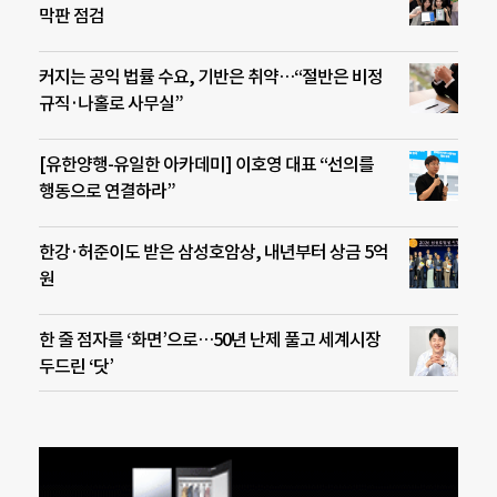
막판 점검
커지는 공익 법률 수요, 기반은 취약…“절반은 비정
규직·나홀로 사무실”
[유한양행-유일한 아카데미] 이호영 대표 “선의를
행동으로 연결하라”
한강·허준이도 받은 삼성호암상, 내년부터 상금 5억
원
한 줄 점자를 ‘화면’으로…50년 난제 풀고 세계시장
두드린 ‘닷’