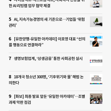
한 AI 리빙랩 업무 협약 체결
AI, 지속가능경영의 새 기준으로…기업들 ‘위험
관리’
[유한양행-유일한 아카데미] 이호영 대표 “선의
를 행동으로 연결하라”
생명보험업계, ‘상생금융’ 통한 사회공헌 실시
18개국 청소년 300명, ‘기후위기와 물’ 해법 논
의한다
[화보] 최종 발표 앞둔 ‘유일한 아카데미’…조별
과제 막판 점검