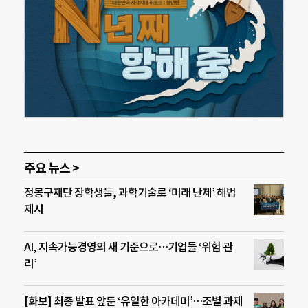
주요 뉴스 >
정몽구재단 장학생들, 과학기술로 ‘미래 난제’ 해법
제시
AI, 지속가능경영의 새 기준으로…기업들 ‘위험 관
리’
[화보] 최종 발표 앞둔 ‘유일한 아카데미’…조별 과제