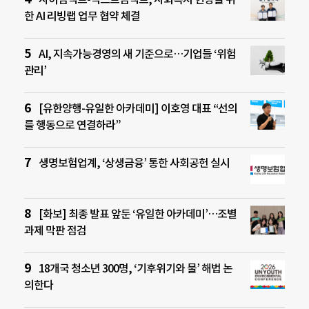
한 AI 리빙랩 업무 협약 체결
AI, 지속가능경영의 새 기준으로…기업들 ‘위험
관리’
[유한양행-유일한 아카데미] 이호영 대표 “선의
를 행동으로 연결하라”
생명보험업계, ‘상생금융’ 통한 사회공헌 실시
[화보] 최종 발표 앞둔 ‘유일한 아카데미’…조별
과제 막판 점검
18개국 청소년 300명, ‘기후위기와 물’ 해법 논
의한다