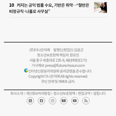
커지는 공익 법률 수요, 기반은 취약…“절반은
비정규직·나홀로 사무실”
(주)더나은미래 발행인/편집인: 김윤곤
청소년보호정책 책임자: 정유진
서울 중구 세종대로 135-9, 4층(태평로1가)
기사제보:
press@futurechosun.com
인터넷신문윤리위원회 윤리강령을 준수합니다.
Copyright 더나은미래 All rights reserved.
무단 전재 및 재배포 금지.
회사소개
개인정보처리방침
청소년보호정책
편집규약
알립니다