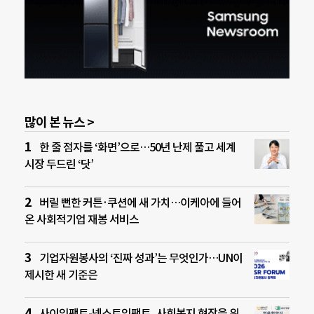
많이 본 뉴스 >
한 줄 점자를 ‘화면’으로…50년 난제 풀고 세계
시장 두드린 ‘닷’
버릴 뻔한 커튼·쿠션에 새 가치…이케아에 들어
온 사회적기업 재봉 서비스
기업자원봉사의 ‘진짜 성과’는 무엇인가…UN이
제시한 새 기준은
사이임팩트-넥스트임팩트, 사회복지 현장을 위