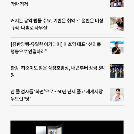
막판 점검
커지는 공익 법률 수요, 기반은 취약…“절반은 비정
규직·나홀로 사무실”
[유한양행-유일한 아카데미] 이호영 대표 “선의를
행동으로 연결하라”
한강·허준이도 받은 삼성호암상, 내년부터 상금 5억
원
한 줄 점자를 ‘화면’으로…50년 난제 풀고 세계시장
두드린 ‘닷’