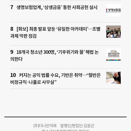
생명보험업계, ‘상생금융’ 통한 사회공헌 실시
[화보] 최종 발표 앞둔 ‘유일한 아카데미’…조별
과제 막판 점검
18개국 청소년 300명, ‘기후위기와 물’ 해법 논
의한다
커지는 공익 법률 수요, 기반은 취약…“절반은
비정규직·나홀로 사무실”
(주)더나은미래 발행인/편집인: 김윤곤