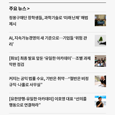
주요 뉴스 >
정몽구재단 장학생들, 과학기술로 ‘미래 난제’ 해법
제시
AI, 지속가능경영의 새 기준으로…기업들 ‘위험 관
리’
[화보] 최종 발표 앞둔 ‘유일한 아카데미’…조별 과제
막판 점검
커지는 공익 법률 수요, 기반은 취약…“절반은 비정
규직·나홀로 사무실”
[유한양행-유일한 아카데미] 이호영 대표 “선의를
행동으로 연결하라”