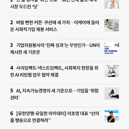
시장 두드린 ‘닷’
버릴 뻔한 커튼·쿠션에 새 가치…이케아에 들어
온 사회적기업 재봉 서비스
기업자원봉사의 ‘진짜 성과’는 무엇인가…UN이
제시한 새 기준은
사이임팩트-넥스트임팩트, 사회복지 현장을 위
한 AI 리빙랩 업무 협약 체결
AI, 지속가능경영의 새 기준으로…기업들 ‘위험
관리’
[유한양행-유일한 아카데미] 이호영 대표 “선의
를 행동으로 연결하라”