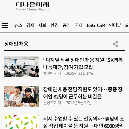
뉴스
경제
사회
환경
공익
국제
ESG·CSR
인터뷰
오
장애인 채용
“디지털 직무 장애인 채용 지원” SK행복
나눔재단, 참여 기업 모집
채예빈 기자
2025년 11월 14일
장애인 채용 전담 직원도 있어… 중증 장
애인 82명이 근무하는 비결은
문상호 기자
2014년 5월 27일
서서 수업할 수 있는 전동의자·높낮이 조
절 작업 테이블 등 지원… 매년 6000명씩