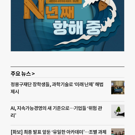
주요 뉴스 >
정몽구재단 장학생들, 과학기술로 ‘미래 난제’ 해법
제시
AI, 지속가능경영의 새 기준으로…기업들 ‘위험 관
리’
[화보] 최종 발표 앞둔 ‘유일한 아카데미’…조별 과제