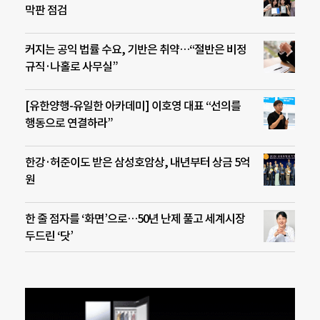
막판 점검
커지는 공익 법률 수요, 기반은 취약…“절반은 비정
규직·나홀로 사무실”
[유한양행-유일한 아카데미] 이호영 대표 “선의를
행동으로 연결하라”
한강·허준이도 받은 삼성호암상, 내년부터 상금 5억
원
한 줄 점자를 ‘화면’으로…50년 난제 풀고 세계시장
두드린 ‘닷’