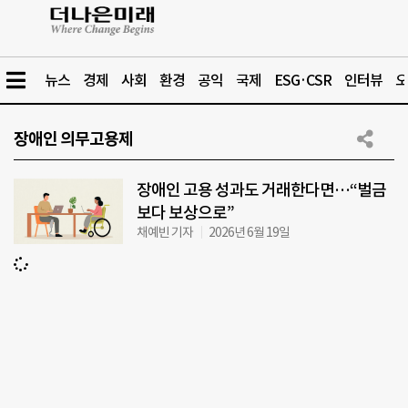
뉴스
경제
사회
환경
공익
국제
ESG·CSR
인터뷰
오
장애인 의무고용제
장애인 고용 성과도 거래한다면…“벌금
보다 보상으로”
채예빈 기자
2026년 6월 19일