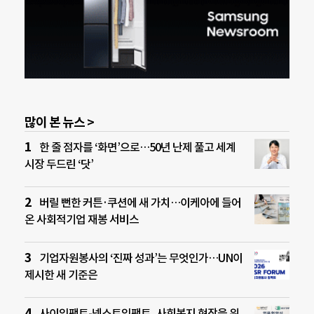
많이 본 뉴스 >
한 줄 점자를 ‘화면’으로…50년 난제 풀고 세계
시장 두드린 ‘닷’
버릴 뻔한 커튼·쿠션에 새 가치…이케아에 들어
온 사회적기업 재봉 서비스
기업자원봉사의 ‘진짜 성과’는 무엇인가…UN이
제시한 새 기준은
사이임팩트-넥스트임팩트, 사회복지 현장을 위