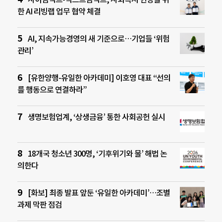
한 AI 리빙랩 업무 협약 체결
AI, 지속가능경영의 새 기준으로…기업들 ‘위험
관리’
[유한양행-유일한 아카데미] 이호영 대표 “선의
를 행동으로 연결하라”
생명보험업계, ‘상생금융’ 통한 사회공헌 실시
18개국 청소년 300명, ‘기후위기와 물’ 해법 논
의한다
[화보] 최종 발표 앞둔 ‘유일한 아카데미’…조별
과제 막판 점검