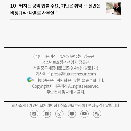
커지는 공익 법률 수요, 기반은 취약…“절반은
비정규직·나홀로 사무실”
(주)더나은미래 발행인/편집인: 김윤곤
청소년보호정책 책임자: 정유진
서울 중구 세종대로 135-9, 4층(태평로1가)
기사제보:
press@futurechosun.com
인터넷신문윤리위원회 윤리강령을 준수합니다.
Copyright 더나은미래 All rights reserved.
무단 전재 및 재배포 금지.
회사소개
개인정보처리방침
청소년보호정책
편집규약
알립니다