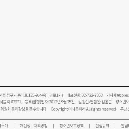
울 중구 세종대로 135-9, 4층(태평로1가) 대표전화: 02-732-7868 기사제보:
pre
울 아 02271 등록(발행)일자: 2012년 9월 25일 발행인/편집인: 김윤곤 청소년
위원회 윤리강령을 준수합니다.
Copyright 더나은미래 All rights reserved. 무
사소개
개인정보처리방침
청소년보호정책
편집규약
알립