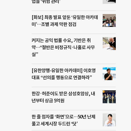
업들 ‘위험 관리’
[화보] 최종 발표 앞둔 ‘유일한 아카데
미’…조별 과제 막판 점검
커지는 공익 법률 수요, 기반은 취
약…“절반은 비정규직·나홀로 사무
실”
[유한양행-유일한 아카데미] 이호영
대표 “선의를 행동으로 연결하라”
한강·허준이도 받은 삼성호암상, 내
년부터 상금 5억원
한 줄 점자를 ‘화면’으로…50년 난제
풀고 세계시장 두드린 ‘닷’