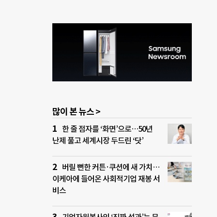
많이 본 뉴스 >
한 줄 점자를 ‘화면’으로…50년
난제 풀고 세계시장 두드린 ‘닷’
버릴 뻔한 커튼·쿠션에 새 가치…
이케아에 들어온 사회적기업 재봉 서
비스