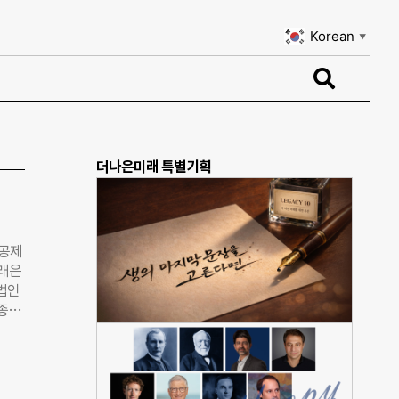
Korean
▼
Korean
▼
더나은미래 특별기획
지공제
거래은
법인
 종사
래은
국사회
회복
 진행