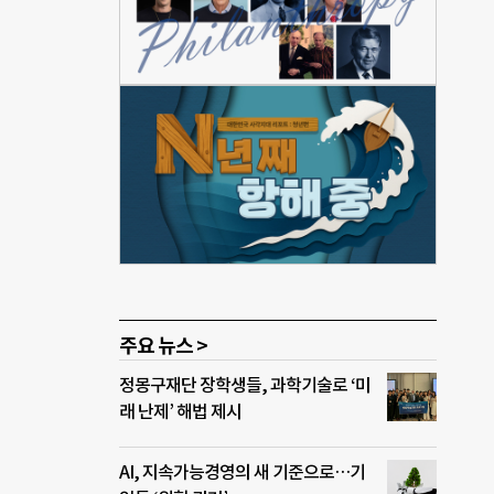
 전
차별
워크를
동을
 복
에서
스와
주요 뉴스 >
정몽구재단 장학생들, 과학기술로 ‘미
래 난제’ 해법 제시
AI, 지속가능경영의 새 기준으로…기