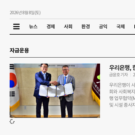
2026년 8월 8일(토)
뉴스
경제
사회
환경
공익
국제
자금운용
우리은행,
금윤호 기자
2
우리은행이 사
회와 사회복지
행 업무협약(
및 시설 종사
자들의 안정적
행 협약은 양
복지공제회관에
지공제회 이사