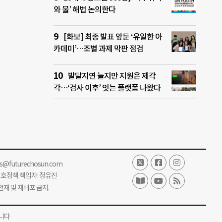
와 물’ 해법 논의한다
[화보] 최종 발표 앞둔 ‘유일한 아
카데미’…조별 과제 막판 점검
발달지연 늘지만 지원은 제각
각…‘검사 이후’ 잇는 플랫폼 나왔다
ss@futurechosun.com
보호정책 책임자: 정유진
단 전재 및 재배포 금지.
니다