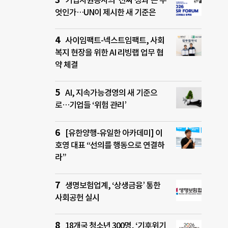
기업자원봉사의 ‘진짜 성과’는 무
엇인가…UN이 제시한 새 기준은
사이임팩트-넥스트임팩트, 사회
복지 현장을 위한 AI 리빙랩 업무 협
약 체결
AI, 지속가능경영의 새 기준으
로…기업들 ‘위험 관리’
[유한양행-유일한 아카데미] 이
호영 대표 “선의를 행동으로 연결하
라”
생명보험업계, ‘상생금융’ 통한
사회공헌 실시
18개국 청소년 300명, ‘기후위기