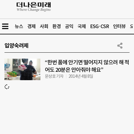
뉴스
경제
사회
환경
공익
국제
ESG·CSR
인터뷰
오
입양숙려제
“한번 품에 안기면 떨어지지 않으려 해 적
어도 20분은 안아줘야 해요”
문상호 기자
2014년 4월 8일