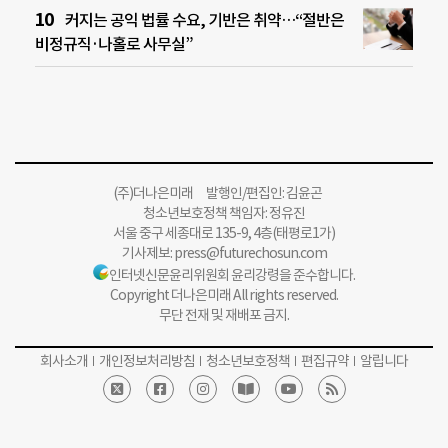
커지는 공익 법률 수요, 기반은 취약…“절반은
비정규직·나홀로 사무실”
(주)더나은미래 발행인/편집인: 김윤곤
청소년보호정책 책임자: 정유진
서울 중구 세종대로 135-9, 4층(태평로1가)
기사제보:
press@futurechosun.com
인터넷신문윤리위원회 윤리강령을 준수합니다.
Copyright 더나은미래 All rights reserved.
무단 전재 및 재배포 금지.
회사소개
개인정보처리방침
청소년보호정책
편집규약
알립니다