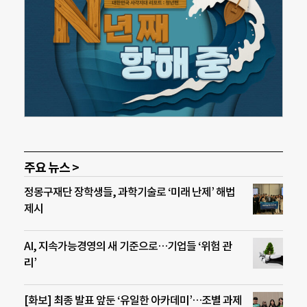
주요 뉴스 >
정몽구재단 장학생들, 과학기술로 ‘미래 난제’ 해법
제시
AI, 지속가능경영의 새 기준으로…기업들 ‘위험 관
리’
[화보] 최종 발표 앞둔 ‘유일한 아카데미’…조별 과제