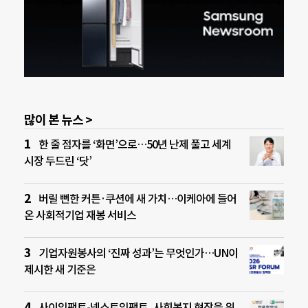
많이 본 뉴스 >
한 줄 점자를 ‘화면’으로…50년 난제 풀고 세계
시장 두드린 ‘닷’
버릴 뻔한 커튼·쿠션에 새 가치…이케아에 들어
온 사회적기업 재봉 서비스
기업자원봉사의 ‘진짜 성과’는 무엇인가…UN이
제시한 새 기준은
사이임팩트-넥스트임팩트, 사회복지 현장을 위