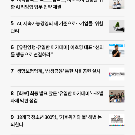
한 AI 리빙랩 업무 협약 체결
AI, 지속가능경영의 새 기준으로…기업들 ‘위험
관리’
[유한양행-유일한 아카데미] 이호영 대표 “선의
를 행동으로 연결하라”
생명보험업계, ‘상생금융’ 통한 사회공헌 실시
[화보] 최종 발표 앞둔 ‘유일한 아카데미’…조별
과제 막판 점검
18개국 청소년 300명, ‘기후위기와 물’ 해법 논
의한다