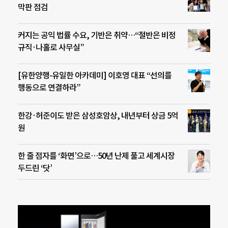
막판 점검
커지는 공익 법률 수요, 기반은 취약…“절반은 비정
규직·나홀로 사무실”
[유한양행-유일한 아카데미] 이호영 대표 “선의를
행동으로 연결하라”
한강·허준이도 받은 삼성호암상, 내년부터 상금 5억
원
한 줄 점자를 ‘화면’으로…50년 난제 풀고 세계시장
두드린 ‘닷’