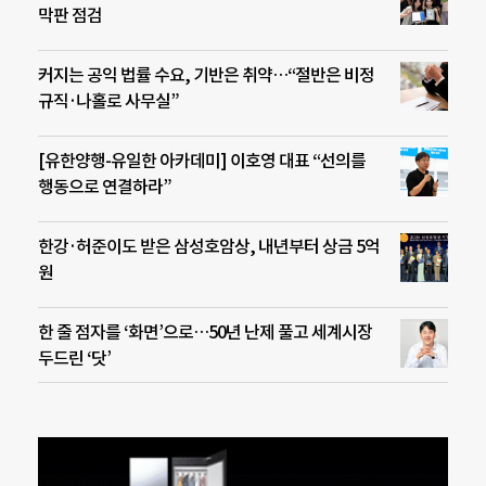
막판 점검
커지는 공익 법률 수요, 기반은 취약…“절반은 비정
규직·나홀로 사무실”
[유한양행-유일한 아카데미] 이호영 대표 “선의를
행동으로 연결하라”
한강·허준이도 받은 삼성호암상, 내년부터 상금 5억
원
한 줄 점자를 ‘화면’으로…50년 난제 풀고 세계시장
두드린 ‘닷’