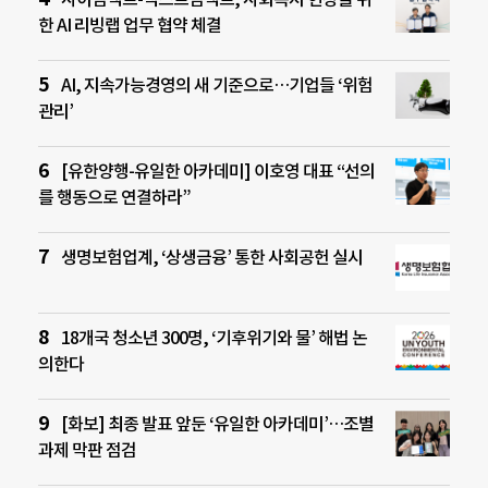
한 AI 리빙랩 업무 협약 체결
AI, 지속가능경영의 새 기준으로…기업들 ‘위험
관리’
[유한양행-유일한 아카데미] 이호영 대표 “선의
를 행동으로 연결하라”
생명보험업계, ‘상생금융’ 통한 사회공헌 실시
18개국 청소년 300명, ‘기후위기와 물’ 해법 논
의한다
[화보] 최종 발표 앞둔 ‘유일한 아카데미’…조별
과제 막판 점검