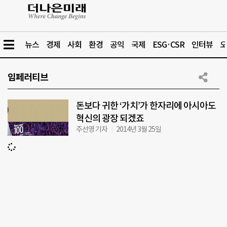
뉴스
경제
사회
환경
공익
국제
ESG·CSR
인터뷰
오
임페러티브
돈보다 귀한 ‘가치’가 한자리에 아시아도
혁신의 광장 되겠죠
주선영 기자
2014년 3월 25일