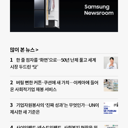
많이 본 뉴스 >
한 줄 점자를 ‘화면’으로…50년 난제 풀고 세계
시장 두드린 ‘닷’
버릴 뻔한 커튼·쿠션에 새 가치…이케아에 들어
온 사회적기업 재봉 서비스
기업자원봉사의 ‘진짜 성과’는 무엇인가…UN이
제시한 새 기준은
사이임팩트-넥스트임팩트, 사회복지 현장을 위