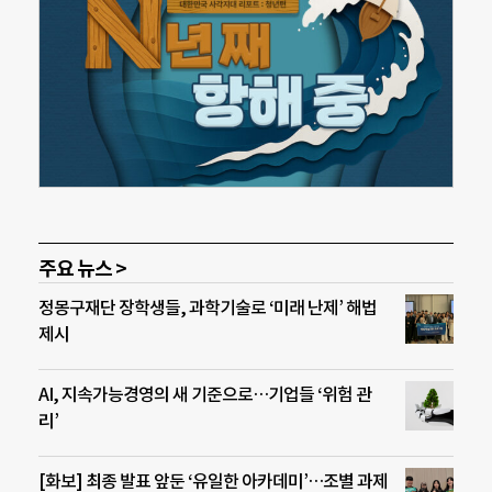
주요 뉴스 >
정몽구재단 장학생들, 과학기술로 ‘미래 난제’ 해법
제시
AI, 지속가능경영의 새 기준으로…기업들 ‘위험 관
리’
[화보] 최종 발표 앞둔 ‘유일한 아카데미’…조별 과제