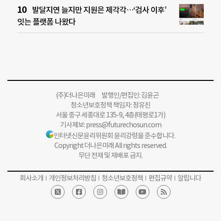
발달지연 늘지만 지원은 제각각…‘검사 이후’
잇는 플랫폼 나왔다
(주)더나은미래 발행인/편집인: 김윤곤
청소년보호정책 책임자: 정유진
서울 중구 세종대로 135-9, 4층(태평로1가)
기사제보:
press@futurechosun.com
인터넷신문윤리위원회 윤리강령을 준수합니다.
Copyright 더나은미래 All rights reserved.
무단 전재 및 재배포 금지.
회사소개
개인정보처리방침
청소년보호정책
편집규약
알립니다