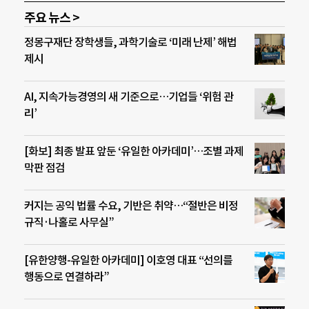
주요 뉴스 >
정몽구재단 장학생들, 과학기술로 ‘미래 난제’ 해법
제시
AI, 지속가능경영의 새 기준으로…기업들 ‘위험 관
리’
[화보] 최종 발표 앞둔 ‘유일한 아카데미’…조별 과제
막판 점검
커지는 공익 법률 수요, 기반은 취약…“절반은 비정
규직·나홀로 사무실”
[유한양행-유일한 아카데미] 이호영 대표 “선의를
행동으로 연결하라”