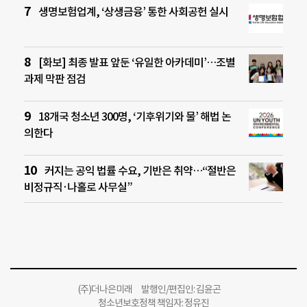
생명보험업계, ‘상생금융’ 통한 사회공헌 실시
[화보] 최종 발표 앞둔 ‘유일한 아카데미’…조별
과제 막판 점검
18개국 청소년 300명, ‘기후위기와 물’ 해법 논
의한다
커지는 공익 법률 수요, 기반은 취약…“절반은
비정규직·나홀로 사무실”
(주)더나은미래 발행인/편집인: 김윤곤
청소년보호정책 책임자: 정유진