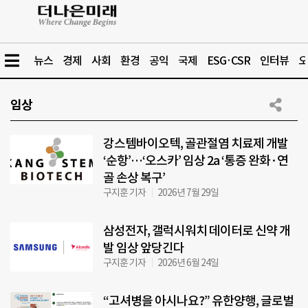
뉴스
경제
사회
환경
공익
국제
ESG·CSR
인터뷰
오
임상
강스템바이오텍, 골관절염 치료제 개발
‘순항’…‘오스카’ 임상 2a ‘통증 완화·연
골 손상 복구’
구지훈 기자
2026년 7월 29일
삼성전자, 갤럭시워치 데이터로 신약 개
발 임상 앞당긴다
구지훈 기자
2026년 6월 24일
“고셔병을 아시나요?” 유한양행, 글로벌