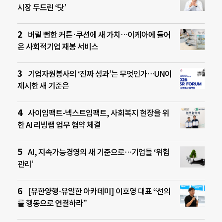
시장 두드린 ‘닷’
버릴 뻔한 커튼·쿠션에 새 가치…이케아에 들어
온 사회적기업 재봉 서비스
기업자원봉사의 ‘진짜 성과’는 무엇인가…UN이
제시한 새 기준은
사이임팩트-넥스트임팩트, 사회복지 현장을 위
한 AI 리빙랩 업무 협약 체결
AI, 지속가능경영의 새 기준으로…기업들 ‘위험
관리’
[유한양행-유일한 아카데미] 이호영 대표 “선의
를 행동으로 연결하라”