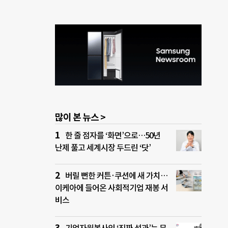
많이 본 뉴스 >
한 줄 점자를 ‘화면’으로…50년
난제 풀고 세계시장 두드린 ‘닷’
버릴 뻔한 커튼·쿠션에 새 가치…
이케아에 들어온 사회적기업 재봉 서
비스