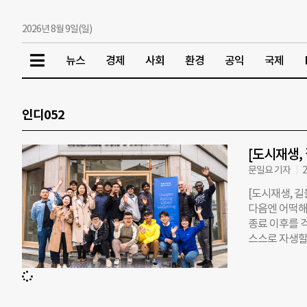
2026년 8월 9일(일)
뉴스
경제
사회
환경
공익
국제
인디052
[도시재생,
문일요 기자
2
[도시재생, 
다음엔 어떡해
종료 이후를 
스스로 자생할
영원히 보조금
위해서는 행정
처·협동조합이
을과 마을을 