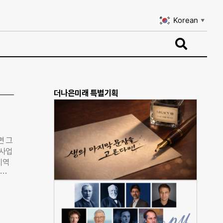
Korean
▼
Korean
▼
더나은미래 특별기획
면 그
 사업
지역
정부가
생을
소셜벤
업…마
술 단