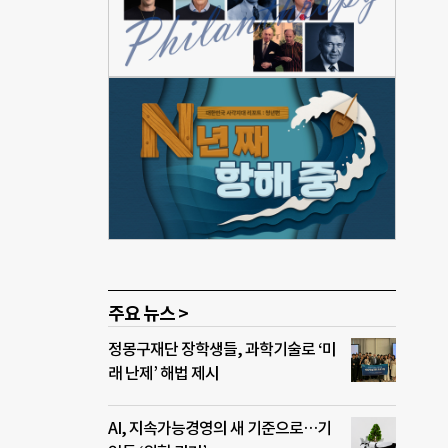
발굴해
식이
깨친
제가
다.
대표는
파트
 서
문가
주요 뉴스 >
정몽구재단 장학생들, 과학기술로 ‘미
래 난제’ 해법 제시
AI, 지속가능경영의 새 기준으로…기