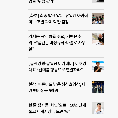
업들 ‘위험 관리’
[화보] 최종 발표 앞둔 ‘유일한 아카데
미’…조별 과제 막판 점검
커지는 공익 법률 수요, 기반은 취
약…“절반은 비정규직·나홀로 사무
실”
[유한양행-유일한 아카데미] 이호영
대표 “선의를 행동으로 연결하라”
한강·허준이도 받은 삼성호암상, 내
년부터 상금 5억원
한 줄 점자를 ‘화면’으로…50년 난제
풀고 세계시장 두드린 ‘닷’