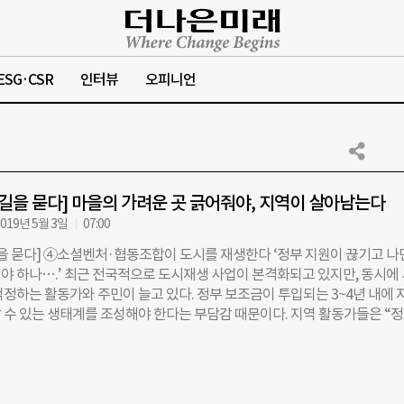
ESG·CSR
인터뷰
오피니언
 길을 묻다] 마을의 가려운 곳 긁어줘야, 지역이 살아남는다
019년 5월 3일
07:00
길을 묻다] ④소셜벤처·협동조합이 도시를 재생한다 ‘정부 지원이 끊기고 나
야 하나….’ 최근 전국적으로 도시재생 사업이 본격화되고 있지만, 동시에
걱정하는 활동가와 주민이 늘고 있다. 정부 보조금이 투입되는 3~4년 내에 
 수 있는 생태계를 조성해야 한다는 부담감 때문이다. 지역 활동가들은 “
을 지급할 수도 없고, 또 그걸 바라지도 않는다”면서 “지속 가능한 도시재
기관의 손이 닿지 못하는 곳까지 맡을 수 있는 지역 기반의 사회적기업·
 뿌리내리는 게 중요하다”고 강조한다. 지역 콘텐츠 발굴하는 사회적기
잇다 사회적기업 ‘인디053’은 대구·경북 지역을 중심으로 활동하는 문화예