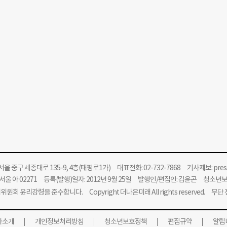
울 중구 세종대로 135-9, 4층(태평로1가) 대표전화: 02-732-7868 기사제보:
pre
울 아 02271 등록(발행)일자: 2012년 9월 25일 발행인/편집인: 김윤곤 청소년
위원회 윤리강령을 준수합니다.
Copyright 더나은미래 All rights reserved. 무
사소개
개인정보처리방침
청소년보호정책
편집규약
알립