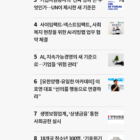
기업자원봉사의 ‘진짜 성과’는 무
엇인가…UN이 제시한 새 기준은
사이임팩트-넥스트임팩트, 사회
복지 현장을 위한 AI 리빙랩 업무 협
약 체결
AI, 지속가능경영의 새 기준으
로…기업들 ‘위험 관리’
[유한양행-유일한 아카데미] 이
호영 대표 “선의를 행동으로 연결하
라”
생명보험업계, ‘상생금융’ 통한
사회공헌 실시
18개국 청소년 300명, ‘기후위기