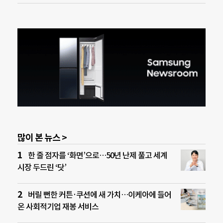
많이 본 뉴스 >
한 줄 점자를 ‘화면’으로…50년 난제 풀고 세계
시장 두드린 ‘닷’
버릴 뻔한 커튼·쿠션에 새 가치…이케아에 들어
온 사회적기업 재봉 서비스