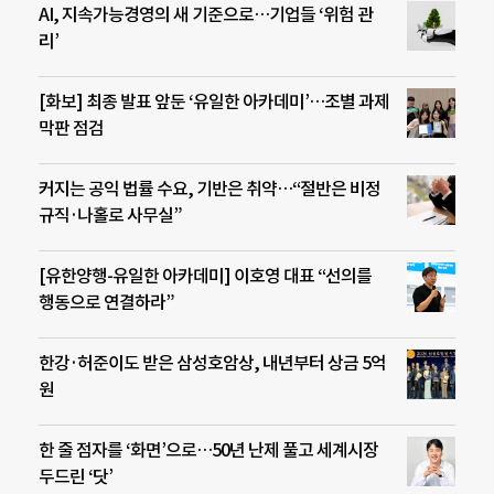
AI, 지속가능경영의 새 기준으로…기업들 ‘위험 관
리’
[화보] 최종 발표 앞둔 ‘유일한 아카데미’…조별 과제
막판 점검
커지는 공익 법률 수요, 기반은 취약…“절반은 비정
규직·나홀로 사무실”
[유한양행-유일한 아카데미] 이호영 대표 “선의를
행동으로 연결하라”
한강·허준이도 받은 삼성호암상, 내년부터 상금 5억
원
한 줄 점자를 ‘화면’으로…50년 난제 풀고 세계시장
두드린 ‘닷’