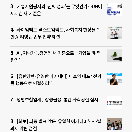
기업자원봉사의 ‘진짜 성과’는 무엇인가…UN이
제시한 새 기준은
사이임팩트-넥스트임팩트, 사회복지 현장을 위
한 AI 리빙랩 업무 협약 체결
AI, 지속가능경영의 새 기준으로…기업들 ‘위험
관리’
[유한양행-유일한 아카데미] 이호영 대표 “선의
를 행동으로 연결하라”
생명보험업계, ‘상생금융’ 통한 사회공헌 실시
[화보] 최종 발표 앞둔 ‘유일한 아카데미’…조별
과제 막판 점검