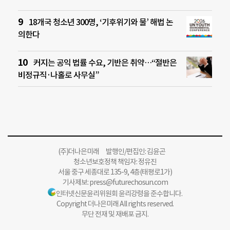
18개국 청소년 300명, ‘기후위기와 물’ 해법 논
의한다
커지는 공익 법률 수요, 기반은 취약…“절반은
비정규직·나홀로 사무실”
(주)더나은미래 발행인/편집인: 김윤곤
청소년보호정책 책임자: 정유진
서울 중구 세종대로 135-9, 4층(태평로1가)
기사제보:
press@futurechosun.com
인터넷신문윤리위원회 윤리강령을 준수합니다.
Copyright 더나은미래 All rights reserved.
무단 전재 및 재배포 금지.