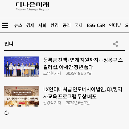
뉴스
경제
사회
환경
공익
국제
ESG·CSR
인터뷰
오
인니
등록금 전액·연계 지원까지…정몽구 스
칼러십, 아세안 청년 품다
조유현 기자
2025년 8월 27일
LX인터내셔널 인도네시아법인, 印尼 역
사교육 프로그램 무상 배포
김강석 기자
2024년 6월 2일