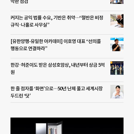
막판 점검
커지는 공익 법률 수요, 기반은 취약…“절반은 비정
규직·나홀로 사무실”
[유한양행-유일한 아카데미] 이호영 대표 “선의를
행동으로 연결하라”
한강·허준이도 받은 삼성호암상, 내년부터 상금 5억
원
한 줄 점자를 ‘화면’으로…50년 난제 풀고 세계시장
두드린 ‘닷’