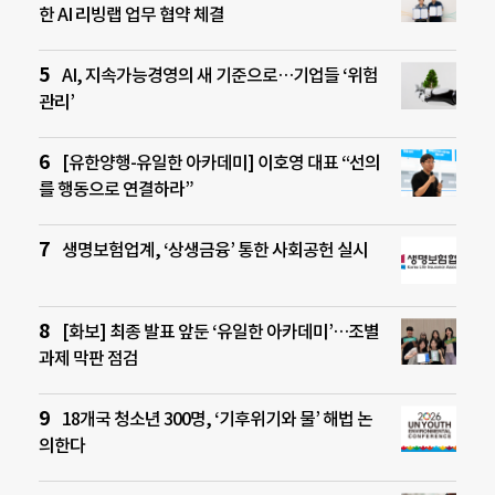
한 AI 리빙랩 업무 협약 체결
AI, 지속가능경영의 새 기준으로…기업들 ‘위험
관리’
[유한양행-유일한 아카데미] 이호영 대표 “선의
를 행동으로 연결하라”
생명보험업계, ‘상생금융’ 통한 사회공헌 실시
[화보] 최종 발표 앞둔 ‘유일한 아카데미’…조별
과제 막판 점검
18개국 청소년 300명, ‘기후위기와 물’ 해법 논
의한다