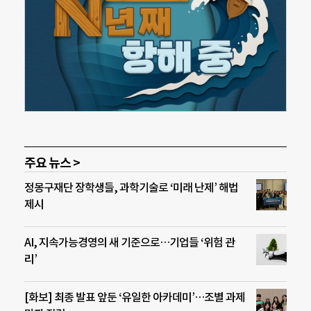
주요 뉴스 >
정몽구재단 장학생들, 과학기술로 ‘미래 난제’ 해법
제시
AI, 지속가능경영의 새 기준으로…기업들 ‘위험 관
리’
[화보] 최종 발표 앞둔 ‘유일한 아카데미’…조별 과제