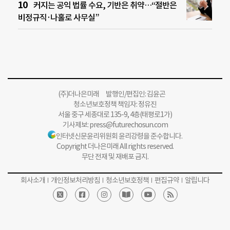
커지는 공익 법률 수요, 기반은 취약…“절반은
비정규직·나홀로 사무실”
(주)더나은미래 발행인/편집인: 김윤곤
청소년보호정책 책임자: 정유진
서울 중구 세종대로 135-9, 4층(태평로1가)
기사제보:
press@futurechosun.com
인터넷신문윤리위원회 윤리강령을 준수합니다.
Copyright 더나은미래 All rights reserved.
무단 전재 및 재배포 금지.
회사소개
개인정보처리방침
청소년보호정책
편집규약
알립니다