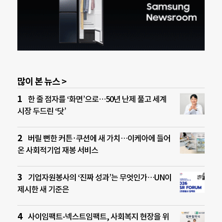
많이 본 뉴스 >
한 줄 점자를 ‘화면’으로…50년 난제 풀고 세계
시장 두드린 ‘닷’
버릴 뻔한 커튼·쿠션에 새 가치…이케아에 들어
온 사회적기업 재봉 서비스
기업자원봉사의 ‘진짜 성과’는 무엇인가…UN이
제시한 새 기준은
사이임팩트-넥스트임팩트, 사회복지 현장을 위