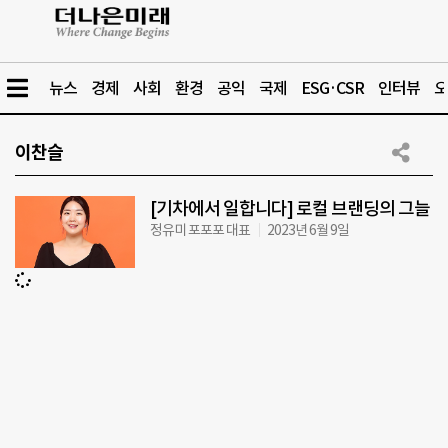
뉴스
경제
사회
환경
공익
국제
ESG·CSR
인터뷰
오
이찬슬
[기차에서 일합니다] 로컬 브랜딩의 그늘
정유미 포포포 대표
2023년 6월 9일