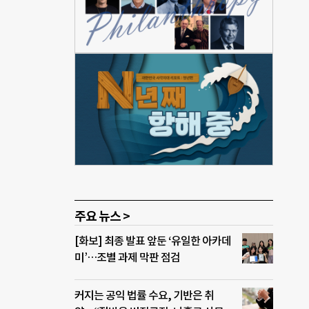
 주문
+1
디어를
춤형
 및
생리컵
생리
생리대
 대표
 용품
주요 뉴스 >
[화보] 최종 발표 앞둔 ‘유일한 아카데
미’…조별 과제 막판 점검
커지는 공익 법률 수요, 기반은 취