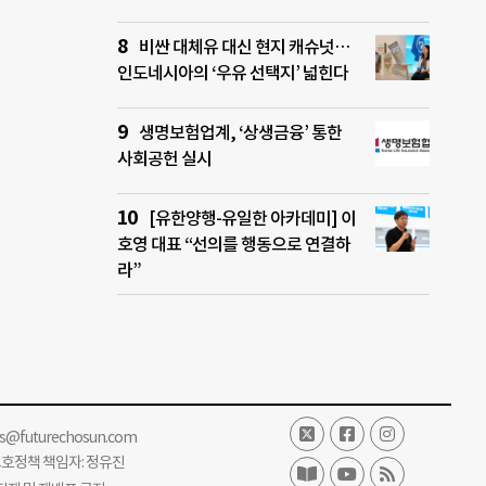
비싼 대체유 대신 현지 캐슈넛…
인도네시아의 ‘우유 선택지’ 넓힌다
생명보험업계, ‘상생금융’ 통한
사회공헌 실시
[유한양행-유일한 아카데미] 이
호영 대표 “선의를 행동으로 연결하
라”
ss@futurechosun.com
보호정책 책임자: 정유진