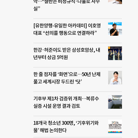
약…“절반은 비정규직·나홀로 사무
실”
[유한양행-유일한 아카데미] 이호영
대표 “선의를 행동으로 연결하라”
한강·허준이도 받은 삼성호암상, 내
년부터 상금 5억원
한 줄 점자를 ‘화면’으로…50년 난제
풀고 세계시장 두드린 ‘닷’
기후부 제1차 검증위 개최…복류수
실증 시설 운영 결과 검토
18개국 청소년 300명, ‘기후위기와
물’ 해법 논의한다