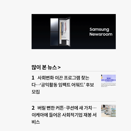
많이 본 뉴스 >
사회변화 이끈 프로그램 찾는
다…‘공익활동 임팩트 어워드’ 후보
모집
버릴 뻔한 커튼·쿠션에 새 가치…
이케아에 들어온 사회적기업 재봉 서
비스