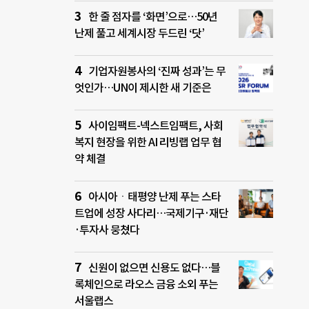
한 줄 점자를 ‘화면’으로…50년
난제 풀고 세계시장 두드린 ‘닷’
기업자원봉사의 ‘진짜 성과’는 무
엇인가…UN이 제시한 새 기준은
사이임팩트-넥스트임팩트, 사회
복지 현장을 위한 AI 리빙랩 업무 협
약 체결
아시아ㆍ태평양 난제 푸는 스타
트업에 성장 사다리…국제기구·재단
·투자사 뭉쳤다
신원이 없으면 신용도 없다…블
록체인으로 라오스 금융 소외 푸는
서울랩스