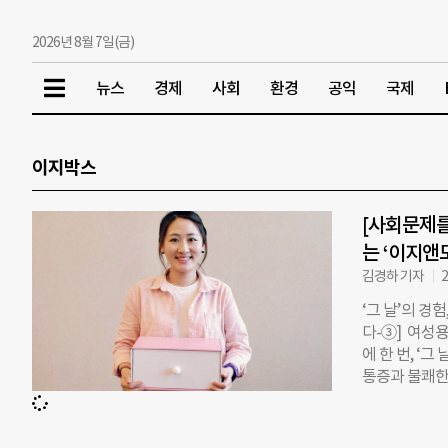
2026년 8월 7일(금)
뉴스
경제
사회
환경
공익
국제
이지박스
[사회문제를
는 ‘이지앤
김경하 기자
2
‘그 날’의 
다-③] 여성
에 한 번, ‘
통증과 불쾌한
낀다. 이지앤모
셜벤처로, 각
다. “직장 생