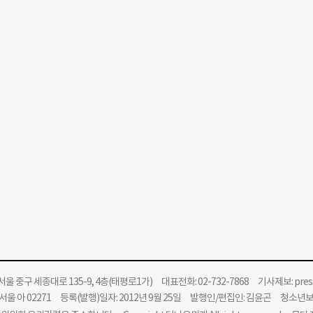
울 중구 세종대로 135-9, 4층(태평로1가) 대표전화: 02-732-7868 기사제보:
pre
울 아 02271 등록(발행)일자: 2012년 9월 25일 발행인/편집인: 김윤곤 청소년