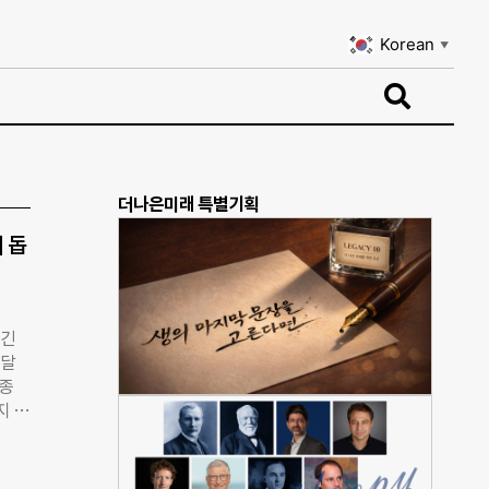
Korean
▼
Korean
▼
더나은미래 특별기획
 돕
생긴
 달
각종
지 느
는 소
영한
 급하